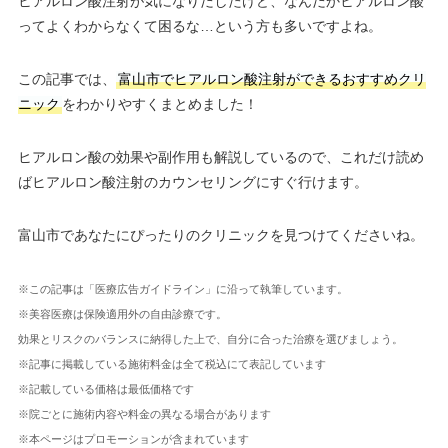
ヒアルロン酸注射が気になりだしたけど、なんだかヒアルロン酸
ってよくわからなくて困るな…という方も多いですよね。
この記事では、
富山市でヒアルロン酸注射ができるおすすめクリ
ニック
をわかりやすくまとめました！
ヒアルロン酸の効果や副作用も解説しているので、これだけ読め
ばヒアルロン酸注射のカウンセリングにすぐ行けます。
富山市であなたにぴったりのクリニックを見つけてくださいね。
※この記事は「医療広告ガイドライン」に沿って執筆しています。
※美容医療は保険適用外の自由診療です。
効果とリスクのバランスに納得した上で、自分に合った治療を選びましょう。
※記事に掲載している施術料金は全て税込にて表記しています
※記載している価格は最低価格です
※院ごとに施術内容や料金の異なる場合があります
※本ページはプロモーションが含まれています