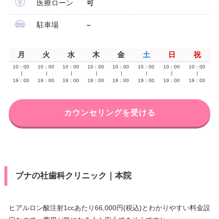
医療ローン
可
駐車場
–
月
火
水
木
金
土
日
祝
10：00
10：00
10：00
10：00
10：00
10：00
10：00
10：00
∣
∣
∣
∣
∣
∣
∣
∣
19：00
19：00
19：00
19：00
19：00
19：00
19：00
19：00
カウンセリングを受ける
ブナの社歯科クリニック｜本院
ヒアルロン酸注射1ccあたり66,000円(税込)とわかりやすい料金設