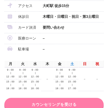
アクセス
大町駅 徒歩15分
休診日
木曜日・日曜日・祝日・第3土曜日
カード決済
要問い合わせ
医療ローン
–
駐車場
–
月
火
水
木
金
土
日
祝
9：00
9：00
9：00
9：00
9：00
∣
∣
∣
∣
∣
12：00
12：00
12：00
12：00
12：00
–
–
–
15：00
15：00
15：00
15：00
15：00
∣
∣
∣
∣
∣
18：00
18：00
18：00
18：00
17：00
カウンセリングを受ける