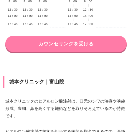
9：00
9：00
9：00
9：00
9：00
∣
∣
∣
∣
∣
12：30
12：30
12：30
12：30
12：30
–
–
–
14：00
14：00
14：00
14：00
14：00
∣
∣
∣
∣
∣
17：45
17：45
17：45
17：45
17：30
カウンセリングを受ける
城本クリニック｜富山院
城本クリニックのヒアルロン酸注射は、口元のシワの治療や涙袋
形成、豊胸、鼻を高くする施術などを取りそろえているのが特徴
です。
ヒアルロン酸注射の施術を担当する医師を指名できるので、医師