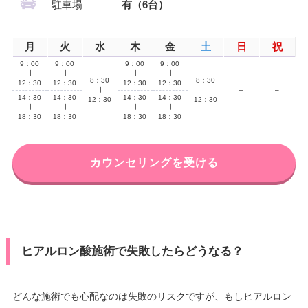
駐車場
有（6台）
月
火
水
木
金
土
日
祝
9：00
9：00
9：00
9：00
∣
∣
∣
∣
8：30
8：30
12：30
12：30
12：30
12：30
∣
∣
–
–
14：30
14：30
14：30
14：30
12：30
12：30
∣
∣
∣
∣
18：30
18：30
18：30
18：30
カウンセリングを受ける
ヒアルロン酸施術で失敗したらどうなる？
どんな施術でも心配なのは失敗のリスクですが、もしヒアルロン