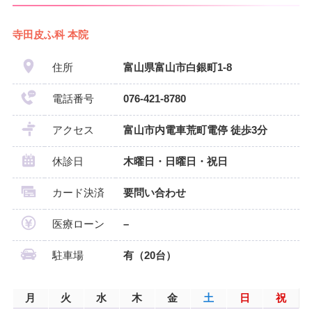
寺田皮ふ科 本院
住所
富山県富山市白銀町1-8
電話番号
076-421-8780
アクセス
富山市内電車荒町電停 徒歩3分
休診日
木曜日・日曜日・祝日
カード決済
要問い合わせ
医療ローン
–
駐車場
有（20台）
月
火
水
木
金
土
日
祝