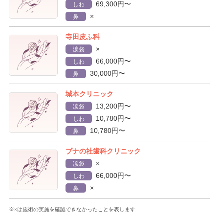
69,300円〜
しわ
×
鼻
寺田皮ふ科
×
涙袋
66,000円〜
しわ
30,000円〜
鼻
城本クリニック
13,200円〜
涙袋
10,780円〜
しわ
10,780円〜
鼻
ブナの社歯科クリニック
×
涙袋
66,000円〜
しわ
×
鼻
※×は施術の実施を確認できなかったことを表します