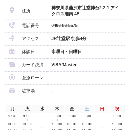
神奈川県藤沢市辻堂神台2-2-1 アイ
住所
クロス湘南 4F
電話番号
0466-86-5575
アクセス
JR辻堂駅 徒歩4分
休診日
水曜日・日曜日
カード決済
VISA/Master
医療ローン
–
駐車場
–
月
火
水
木
金
土
日
祝
9：30
9：30
9：30
9：30
9：30
9：30
∣
∣
∣
∣
∣
∣
13：30
13：30
13：30
13：30
13：30
13：30
–
–