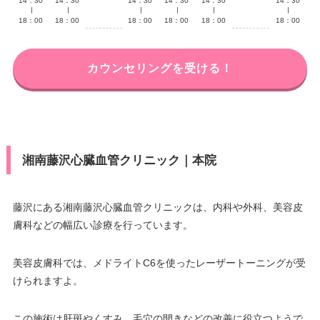
14：30
14：30
14：30
14：30
14：30
14：30
∣
∣
∣
∣
∣
∣
18：00
18：00
18：00
18：00
18：00
18：00
カウンセリングを受ける！
湘南藤沢心臓血管クリニック｜本院
藤沢にある湘南藤沢心臓血管クリニックは、内科や外科、美容皮
膚科などの幅広い診療を行っています。
美容皮膚科では、メドライトC6を使ったレーザートーニングが受
けられますよ。
この施術は肝斑やくすみ、毛穴の開きなどの改善に役立つようで