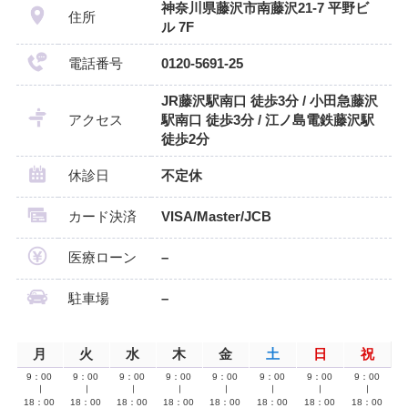
神奈川県藤沢市南藤沢21-7 平野ビ
住所
ル 7F
電話番号
0120-5691-25
JR藤沢駅南口 徒歩3分 / 小田急藤沢
アクセス
駅南口 徒歩3分 / 江ノ島電鉄藤沢駅
徒歩2分
休診日
不定休
カード決済
VISA/Master/JCB
医療ローン
–
駐車場
–
月
火
水
木
金
土
日
祝
9：00
9：00
9：00
9：00
9：00
9：00
9：00
9：00
∣
∣
∣
∣
∣
∣
∣
∣
18：00
18：00
18：00
18：00
18：00
18：00
18：00
18：00