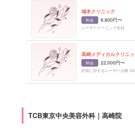
城本クリニック
8,800円〜
料金
レーザートーニング全顔
高崎メディカルクリニッ
22,000円〜
料金
肝斑に対するレーザー治療 C
TCB東京中央美容外科｜高崎院