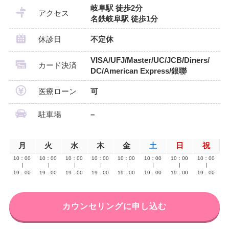
岐阜駅 徒歩2分
アクセス
名鉄岐阜駅 徒歩1分
休診日
不定休
VISA/UFJ/Master/UC/JCB/Diners/
カード決済
DC/American Express/銀聯
医療ローン
可
駐車場
–
月
火
水
木
金
土
日
祝
10：00
10：00
10：00
10：00
10：00
10：00
10：00
10：00
∣
∣
∣
∣
∣
∣
∣
∣
19：00
19：00
19：00
19：00
19：00
19：00
19：00
19：00
カウンセリングに申し込む