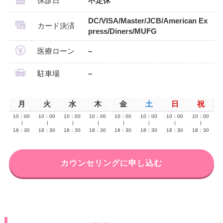
休診日
不定休
DC/VISA/Master/JCB/American Ex
カード決済
press/Diners/MUFG
医療ローン
–
駐車場
–
月
火
水
木
金
土
日
祝
10：00
10：00
10：00
10：00
10：00
10：00
10：00
10：00
∣
∣
∣
∣
∣
∣
∣
∣
18：30
18：30
18：30
18：30
18：30
18：30
18：30
18：30
カウンセリングに申し込む