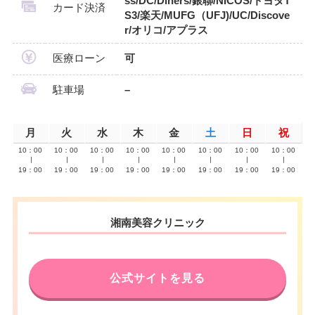
ss/DC/Diners/銀聯/NICOS/トヨタT
カード決済
S3/楽天/MUFG（UFJ)/UC/Discove
r/オリコ/アプラス
医療ローン
可
駐車場
–
月
火
水
木
金
土
日
祝
10：00
10：00
10：00
10：00
10：00
10：00
10：00
10：00
∣
∣
∣
∣
∣
∣
∣
∣
19：00
19：00
19：00
19：00
19：00
19：00
19：00
19：00
湘南美容クリニック
公式サイトを見る