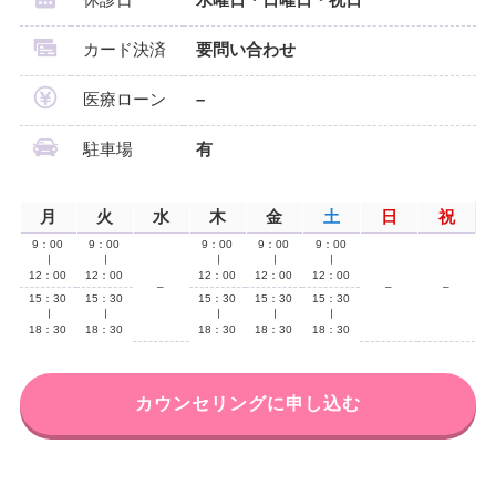
カード決済
要問い合わせ
医療ローン
–
駐車場
有
月
火
水
木
金
土
日
祝
9：00
9：00
9：00
9：00
9：00
∣
∣
∣
∣
∣
12：00
12：00
12：00
12：00
12：00
–
–
–
15：30
15：30
15：30
15：30
15：30
∣
∣
∣
∣
∣
18：30
18：30
18：30
18：30
18：30
カウンセリングに申し込む