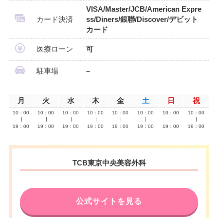
VISA/Master/JCB/American Expre
カード決済
ss/Diners/銀聯/Discover/デビット
カード
医療ローン
可
駐車場
–
月
火
水
木
金
土
日
祝
10：00
10：00
10：00
10：00
10：00
10：00
10：00
10：00
∣
∣
∣
∣
∣
∣
∣
∣
19：00
19：00
19：00
19：00
19：00
19：00
19：00
19：00
TCB東京中央美容外科
公式サイトを見る