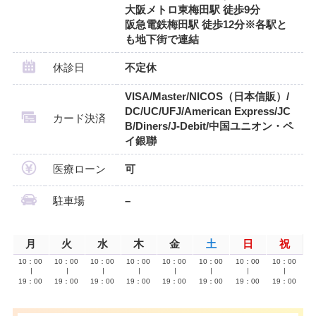
大阪メトロ東梅田駅 徒歩9分
阪急電鉄梅田駅 徒歩12分※各駅と
も地下街で連結
休診日
不定休
VISA/Master/NICOS（日本信販）/
DC/UC/UFJ/American Express/JC
カード決済
B/Diners/J-Debit/中国ユニオン・ペ
イ銀聯
医療ローン
可
駐車場
–
月
火
水
木
金
土
日
祝
10：00
10：00
10：00
10：00
10：00
10：00
10：00
10：00
∣
∣
∣
∣
∣
∣
∣
∣
19：00
19：00
19：00
19：00
19：00
19：00
19：00
19：00