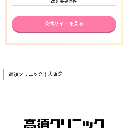
住所
品川美容外科
大阪メトロ心斎橋駅1号・3号出
阪駅前第4ビル 6F
アクセス
口 徒歩5分
電話番号
0120-260-400
休診日
不定休
公式サイトを見る
JR大阪駅中央改札口 徒歩7分
VISA/Discover/UC/銀聯/Master/
JR北新地駅東改札口 徒歩5分
カード決
セディナ/JCB/Diners/DC/Ameri
阪神梅田駅D-28出口 徒歩5分
済
can Express/楽天/デビットカー
阪急梅田駅中央改札口 徒歩10分
ド
地下鉄御堂筋線梅田駅南改札口
アクセス
徒歩5分
医療ロー
地下鉄谷町線東梅田駅9番出口 徒
可
ン
歩3分
高須クリニック｜大阪院
地下鉄四つ橋線西梅田駅7〜10番
駐車場
–
出口 徒歩5分
休診日
不定休
月
火
水
木
金
土
日
祝
10：00
10：00
10：00
10：00
10：00
10：00
10：00
10：00
VISA/Discover/UC/銀聯/Master/
∣
∣
∣
∣
∣
∣
∣
∣
カード決
セディナ/JCB/Diners/DC/Ameri
20：00
20：00
20：00
20：00
20：00
20：00
20：00
20：00
済
can Express/楽天/デビットカー
ド