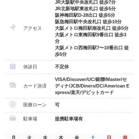
JR大阪駅中央改札口 徒歩7分
JR北新地駅東改札口 徒歩5分
阪神梅田駅D-28出口 徒歩5分
阪急梅田駅中央改札口 徒歩10分
アクセス
大阪メトロ梅田駅南改札口 徒歩5分
大阪メトロ東梅田駅9番出口 徒歩3
分
大阪メトロ西梅田駅7〜10番出口 徒
歩5分
休診日
不定休
VISA/Discover/UC/銀聯/Master/セ
カード決済
ディナ/JCB/Diners/DC/American E
xpress/楽天/デビットカード
医療ローン
可
駐車場
提携駐車場有
月
火
水
木
金
土
日
祝