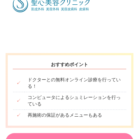
10：00
10：00
10：00
10：00
10：00
10：00
10：00
10：00
∣
∣
∣
∣
∣
∣
∣
∣
19：00
19：00
19：00
19：00
19：00
19：00
19：00
19：00
おすすめポイント
ドクターとの無料オンライン診療を行ってい
✓
る！
コンピュータによるシュミレーションを行っ
✓
ている
✓
再施術の保証があるメニューもある