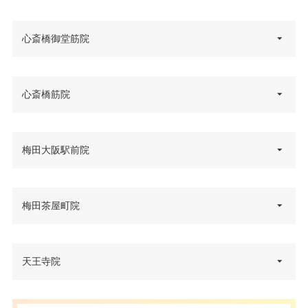
心斎橋御堂筋院
大阪府大阪市中央区南船場4-4-10
心斎橋筋院
住所
辰野心斎橋ビル 4F
電話番号
0120-427-746
大阪府大阪市中央区心斎橋筋1-4-
梅田大阪駅前院
住所
大阪メトロ心斎橋駅 徒歩1分
12 心斎橋日光ビル 4F
アクセス
大阪メトロ四ツ橋駅 徒歩6分
電話番号
0120-197-255
大阪府大阪市北区梅田2-1-21 レ
梅田茶屋町院
休診日
不定休
住所
大阪メトロ心斎橋駅出口6 徒歩2
イズ ウメダビル 8F
アクセス
VISA/Master/JCB/American Ex
分
カード決
電話番号
0120-197-262
press/Diners/銀聯/Discover/デ
JR難波駅 徒歩15分
済
大阪府大阪市北区茶屋町2-28 セ
天王寺院
ビットカード
住所
JR大阪駅 徒歩4分
ントラル茶屋町 3・4F
休診日
不定休
アクセス
医療ロー
大阪メトロ西梅田駅 徒歩3分
可
ン
電話番号
0120-197-268
VISA/Master/JCB/American Ex