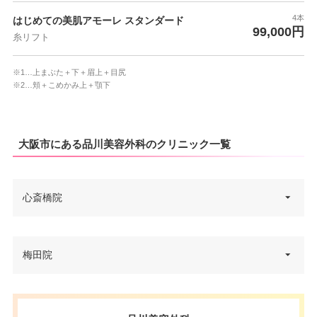
4本
はじめての美肌アモーレ スタンダード
99,000円
糸リフト
※1…上まぶた＋下＋眉上＋目尻
※2…頬＋こめかみ上＋顎下
大阪市にある品川美容外科のクリニック一覧
心斎橋院
大阪府大阪市中央区南船場4-3-2
梅田院
住所
ヒューリック心斎橋ビル 8F
電話番号
0120-164-500
大阪府大阪市北区梅田1-11-4 大