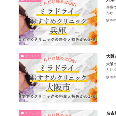
兵庫
んか..
202
大阪
ミラドライ
大阪
という.
202
名古
ミラドライ