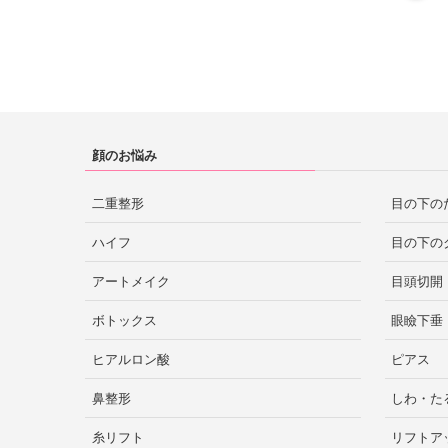
顔のお悩み
二重整形
目の下の
ハイフ
目の下の
アートメイク
目頭切開
ボトックス
眼瞼下垂
ヒアルロン酸
ピアス
鼻整形
しわ・た
糸リフト
リフトア