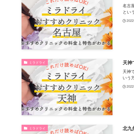
名古
という.
202
天神
ミラドライ
天神
いう方.
202
北九
ミラドライ