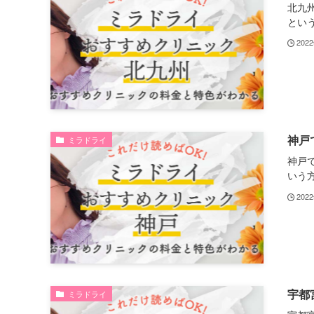
北九
という.
202
神戸
ミラドライ
神戸
いう方.
202
宇都
ミラドライ