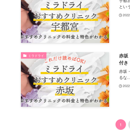
宇都
という.
202
赤坂
ミラドライ
付き
赤坂
るな….
202
1