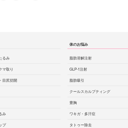
体のお悩み
たるみ
脂肪溶解注射
クマ取り
GLP-1注射
・目尻切開
脂肪吸引
クールスカルプティング
豊胸
るみ
ワキガ・多汗症
ップ
タトゥー除去