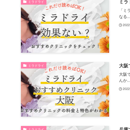
ミラ
ミラドライ
「ミ
なる..
202
大阪
ミラドライ
大阪
んか..
202
兵庫
ミラドライ