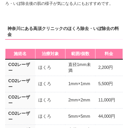
ろ・いぼ除去後の肌の様子が気になる人にもおすすめです。
神奈川にある高須クリニックのほくろ除去・いぼ除去の料
金
施術名
治療対象
範囲/個数
料金
CO2レーザ
直径1mm未
ほくろ
2,200円
ー
満
CO2レーザ
ほくろ
1mm×1mm
5,500円
ー
CO2レーザ
ほくろ
2mm×2mm
11,000円
ー
CO2レーザ
ほくろ
5mm×5mm
44,000円
ー