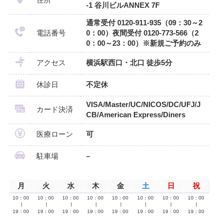
-1 谷川ビルANNEX 7F
通常受付 0120-911-935（09：30～2
電話番号
0：00）夜間受付 0120-773-566（2
0：00～23：00）※新規ご予約のみ
アクセス
横浜駅西口・北口 徒歩5分
休診日
不定休
VISA/Master/UC/NICOS/DC/UFJ/J
カード決済
CB/American Express/Diners
医療ローン
可
駐車場
–
月
火
水
木
金
土
日
祝
10：00
10：00
10：00
10：00
10：00
10：00
10：00
10：00
∣
∣
∣
∣
∣
∣
∣
∣
19：00
19：00
19：00
19：00
19：00
19：00
19：00
19：00