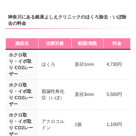
神奈川にある銀座よしえクリニックのほくろ除去・いぼ除
去の料金
施術名
治療対象
範囲/個数
料金
ホクロ取
り・イボ取
ほくろ
直径1mm
4,730円
り CO2レー
ザー
ホクロ取
り・イボ取
脂漏性角化
直径3mm
5,500円
り CO2レー
症（いぼ）
ザー
ホクロ取
り・イボ取
アクロコル
1個
1,100円
り CO2レー
ドン
ザー