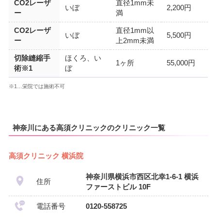
CO2レーザ
直径1mm未
いぼ
2,200円
ー
満
CO2レーザ
直径1mm以
いぼ
5,500円
ー
上2mm未満
切除縫縮手
ほくろ、い
1ヶ所
55,000円
術※1
ぼ
※1…栄院では施術不可
神奈川にある高須クリニックのクリニック一覧
高須クリニック 横浜院
神奈川県横浜市西区北幸1-6-1 横浜
住所
ファーストビル 10F
電話番号
0120-558725