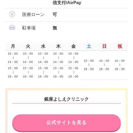
信支付/AirPay
医療ローン
可
駐車場
無
月
火
水
木
金
土
日
祝
10：00
10：00
10：00
10：00
10：00
∣
∣
∣
∣
∣
10：00
10：00
10：00
14：00
14：00
14：00
14：00
14：00
∣
∣
∣
15：00
15：00
15：00
15：00
15：00
18：00
18：00
18：00
∣
∣
∣
∣
∣
19：00
19：00
19：00
19：00
19：00
銀座よしえクリニック
公式サイトを見る