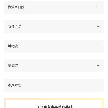
神奈川県横浜市西区北幸1-1-8 エ
横浜西口院
住所
キニア横浜 7F
電話番号
0120-427-760
神奈川県横浜市西区北幸1-8-2 犬
新横浜院
住所
山西口ビルヂング 3F
アクセス
横浜駅西口 徒歩1分
電話番号
0120-197-259
休診日
不定休
神奈川県横浜市港北区新横浜2丁
川崎院
住所
JR・東横線・みなとみらい線 横
目5-14 WISENEXT新横浜 7F
カード決
可
アクセス
浜駅 徒歩3分/横浜市営地下鉄ブ
済
電話番号
0120-197-240
ルーライン 出口9 徒歩1分
神奈川県川崎市川崎区駅前本町1
藤沢院
医療ロー
可
住所
JR新横浜駅北口から徒歩5分/ブ
2番地1 川崎駅前タワー・リバー
休診日
不定休
ン
アクセス
ルーライン 新横浜駅8番出口から
ク B2F
カード決
徒歩1分
駐車場
–
可
本厚木院
電話番号
0120-569-225
済
住所
要問い合わせ
休診日
木曜日・日曜日
医療ロー
アクセス
JR川崎駅・京急川崎駅 徒歩2分
月
火
水
木
金
土
日
祝
電話番号
可
要問い合わせ
ン
カード決
可
10：00
10：00
10：00
10：00
10：00
10：00
10：00
10：00
済
住所
要問い合わせ
∣
∣
∣
∣
∣
∣
∣
∣
休診日
不定休
TCB東京中央美容外科
アクセス
要問い合わせ