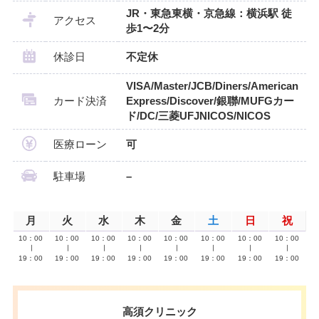
JR・東急東横・京急線：横浜駅 徒
アクセス
歩1〜2分
休診日
不定休
VISA/Master/JCB/Diners/American
カード決済
Express/Discover/銀聯/MUFGカー
ド/DC/三菱UFJNICOS/NICOS
医療ローン
可
駐車場
–
月
火
水
木
金
土
日
祝
10：00
10：00
10：00
10：00
10：00
10：00
10：00
10：00
∣
∣
∣
∣
∣
∣
∣
∣
19：00
19：00
19：00
19：00
19：00
19：00
19：00
19：00
高須クリニック