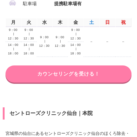
駐車場
提携駐車場有
月
火
水
木
金
土
日
祝
9：00
9：00
9：00
∣
∣
∣
9：00
9：00
12：30
12：30
12：30
∣
∣
–
–
–
14：00
14：00
14：00
12：30
12：30
∣
∣
∣
18：00
18：00
18：00
カウンセリングを受ける！
セントローズクリニック仙台｜本院
宮城県の仙台にあるセントローズクリニック仙台のほくろ除去・