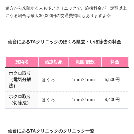
遠方から来院する人も多いクリニックで、施術料金が一定額以上
になる場合は最大30,000円の交通費補助もありますよ◎
仙台にあるTAクリニックのほくろ除去・いぼ除去の料金
施術名
治療対象
範囲/個数
料金
ホクロ取り
（電気分解
ほくろ
1mm×1mm
5,500円
法）
ホクロ取り
ほくろ
1mm×1mm
9,400円
（切除法）
仙台にあるTAクリニックのクリニック一覧