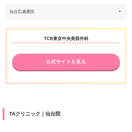
宮城県仙台市青葉区中央3丁目6-
仙台広瀬通院
住所
1 仙台TRビル東館 7F
電話番号
0120-197-227
宮城県仙台市青葉区中央1丁目6-
住所
TCB東京中央美容外科
JR仙台駅西口ペデストリアンデ
27 仙信ビル 4F
アクセス
ッキ直結 徒歩3分
電話番号
0120-569-412
休診日
不定休
公式サイトを見る
JRあおば通駅 徒歩3分/地下鉄広
アクセス
VISA/Master/JCB/American Ex
瀬通駅 徒歩4分/JR仙台駅 徒歩5
カード決
press/Diners/銀聯/Discover/デ
分
済
ビットカード
休診日
不定休
医療ロー
可
ン
VISA/Master/JCB/American Ex
カード決
press/Diners/銀聯/Discover/デ
済
駐車場
提携駐車場有
TAクリニック｜仙台院
ビットカード
医療ロー
可
月
火
水
木
金
土
日
祝
ン