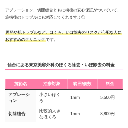
アブレーション、切開縫合ともに術後の安心保証がついていて、
施術後のトラブルにも対応してくれますよ◎
再発や肌トラブルなど、ほくろ、いぼ除去のリスクが心配な人に
おすすめのクリニック
です。
仙台にある東京美容外科のほくろ除去・いぼ除去の料金
施術名
治療対象
範囲/個数
料金
アブレーシ
小さいほく
1mm
5,500円
ョン
ろ
比較的大き
切除縫合
1mm
8,800円
なほくろ