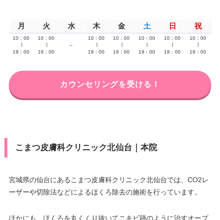
月
火
水
木
金
土
日
祝
10：00
10：00
10：00
10：00
10：00
10：00
10：00
∣
∣
–
∣
∣
∣
∣
∣
19：00
19：00
19：00
19：00
19：00
19：00
19：00
カウンセリングを受ける！
こまつ皮膚科クリニック北仙台｜本院
宮城県の仙台にあるこまつ皮膚科クリニック北仙台では、CO2レ
ーザーや切除法などによるほくろ除去の施術を行っています。
ほかにも、ほくろを丸くくり抜いてニキビ跡のように治すオープ