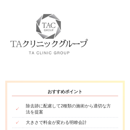
10：00
10：00
10：00
10：00
10：00
10：00
10：00
10：00
駐車場
–
∣
∣
∣
∣
∣
∣
∣
∣
19：00
19：00
19：00
19：00
19：00
19：00
19：00
19：00
月
火
水
木
金
土
日
祝
10：00
10：00
10：00
10：00
10：00
10：00
10：00
10：00
∣
∣
∣
∣
∣
∣
∣
∣
19：00
19：00
19：00
19：00
19：00
19：00
19：00
19：00
おすすめポイント
除去跡に配慮して2種類の施術から適切な方
✓
法を提案
✓
大きさで料金が変わる明瞭会計