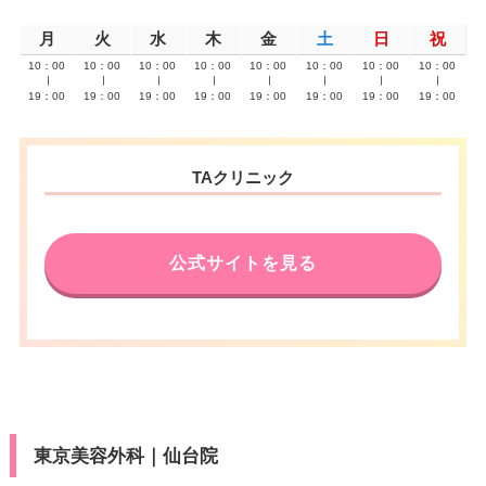
月
火
水
木
金
土
日
祝
10：00
10：00
10：00
10：00
10：00
10：00
10：00
10：00
∣
∣
∣
∣
∣
∣
∣
∣
19：00
19：00
19：00
19：00
19：00
19：00
19：00
19：00
TAクリニック
公式サイトを見る
東京美容外科｜仙台院