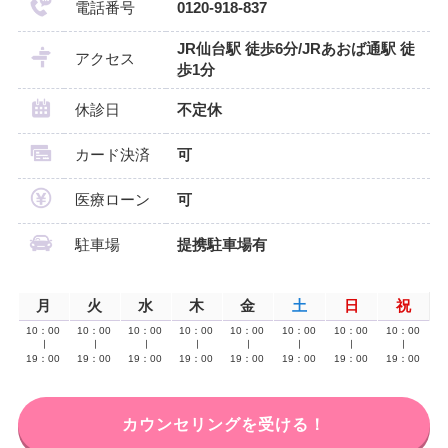
電話番号
0120-918-837
JR仙台駅 徒歩6分/JRあおば通駅 徒
アクセス
歩1分
休診日
不定休
カード決済
可
医療ローン
可
駐車場
提携駐車場有
月
火
水
木
金
土
日
祝
10：00
10：00
10：00
10：00
10：00
10：00
10：00
10：00
∣
∣
∣
∣
∣
∣
∣
∣
19：00
19：00
19：00
19：00
19：00
19：00
19：00
19：00
カウンセリングを受ける！