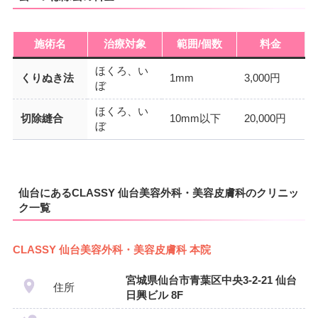
施術名
治療対象
範囲/個数
料金
ほくろ、い
くりぬき法
1mm
3,000円
ぼ
ほくろ、い
切除縫合
10mm以下
20,000円
ぼ
仙台にあるCLASSY 仙台美容外科・美容皮膚科のクリニッ
ク一覧
CLASSY 仙台美容外科・美容皮膚科 本院
宮城県仙台市青葉区中央3-2-21 仙台
住所
日興ビル 8F