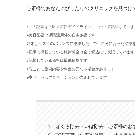
心斎橋であなたにぴったりのクリニックを見つけ
※この記事は「医療広告ガイドライン」に沿って執筆していま
※美容医療は保険適用外の自由診療です。
効果とリスクのバランスに納得した上で、自分に合った治療
※記事に掲載している施術料金は全て税込にて表記しています
※記載している価格は最低価格です
※院ごとに施術内容や料金の異なる場合があります
※本ページはプロモーションが含まれています
ほくろ除去・いぼ除去｜心斎橋のお
TCB東京中央美容外科｜心斎橋御堂