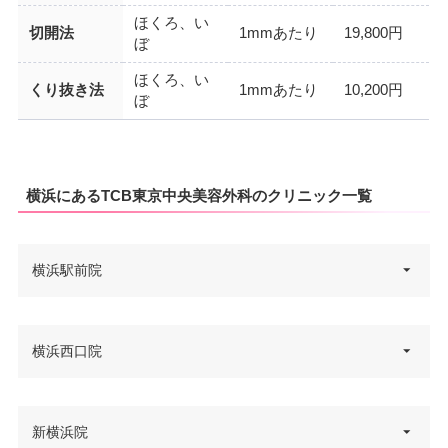
ほくろ、い
切開法
1mmあたり
19,800円
ぼ
ほくろ、い
くり抜き法
1mmあたり
10,200円
ぼ
横浜にあるTCB東京中央美容外科のクリニック一覧
横浜駅前院
神奈川県横浜市西区北幸1-1-8 エ
横浜西口院
住所
キニア横浜 7F
電話番号
0120-427-760
神奈川県横浜市西区北幸1-8-2 犬
新横浜院
住所