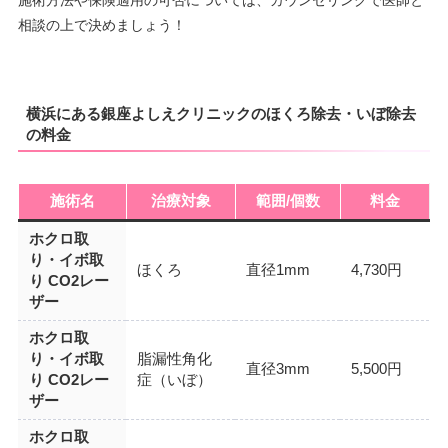
施術方法や保険適用の可否については、カウンセリングで医師と
相談の上で決めましょう！
横浜にある銀座よしえクリニックのほくろ除去・いぼ除去
の料金
施術名
治療対象
範囲/個数
料金
ホクロ取
り・イボ取
ほくろ
直径1mm
4,730円
り CO2レー
ザー
ホクロ取
り・イボ取
脂漏性角化
直径3mm
5,500円
り CO2レー
症（いぼ）
ザー
ホクロ取