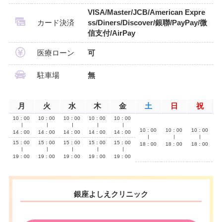
VISA/Master/JCB/American Expre
カード決済
ss/Diners/Discover/銀聯/PayPay/微
信支付/AirPay
医療ローン
可
駐車場
無
月
火
水
木
金
土
日
祝
10：00
10：00
10：00
10：00
10：00
∣
∣
∣
∣
∣
10：00
10：00
10：00
14：00
14：00
14：00
14：00
14：00
∣
∣
∣
15：00
15：00
15：00
15：00
15：00
18：00
18：00
18：00
∣
∣
∣
∣
∣
19：00
19：00
19：00
19：00
19：00
銀座よしえクリニック