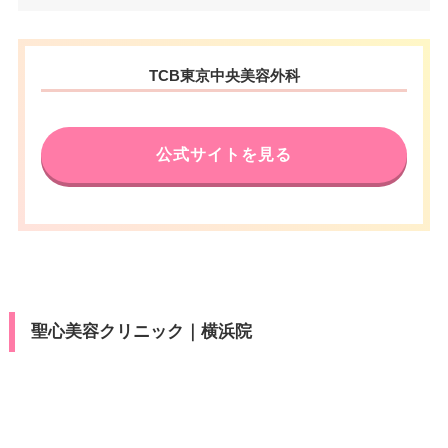
山西口ビルヂング 3F
アクセス
横浜駅西口 徒歩1分
電話番号
0120-197-259
休診日
不定休
神奈川県横浜市港北区新横浜2丁
住所
TCB東京中央美容外科
JR・東横線・みなとみらい線 横
目5-14 WISENEXT新横浜 7F
カード決
可
アクセス
浜駅 徒歩3分/横浜市営地下鉄ブ
済
電話番号
0120-197-240
ルーライン 出口9 徒歩1分
医療ロー
公式サイトを見る
可
JR新横浜駅北口から徒歩5分/ブ
休診日
不定休
ン
アクセス
ルーライン 新横浜駅8番出口から
カード決
徒歩1分
駐車場
–
可
済
休診日
木曜日・日曜日
医療ロー
月
火
水
木
金
土
日
祝
可
ン
カード決
可
10：00
10：00
10：00
10：00
10：00
10：00
10：00
10：00
済
∣
∣
∣
∣
∣
∣
∣
∣
駐車場
–
19：00
19：00
19：00
19：00
19：00
19：00
19：00
19：00
聖心美容クリニック｜横浜院
医療ロー
可
ン
月
火
水
木
金
土
日
祝
駐車場
–
10：00
10：00
10：00
10：00
10：00
10：00
10：00
10：00
∣
∣
∣
∣
∣
∣
∣
∣
19：00
19：00
19：00
19：00
19：00
19：00
19：00
19：00