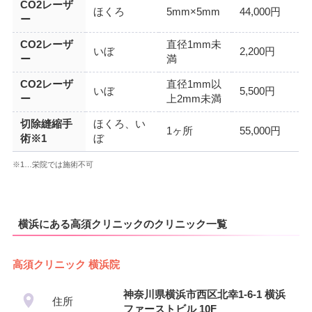
CO2レーザ
ほくろ
5mm×5mm
44,000円
ー
CO2レーザ
直径1mm未
いぼ
2,200円
ー
満
CO2レーザ
直径1mm以
いぼ
5,500円
ー
上2mm未満
切除縫縮手
ほくろ、い
1ヶ所
55,000円
術※1
ぼ
※1…栄院では施術不可
横浜にある高須クリニックのクリニック一覧
高須クリニック 横浜院
神奈川県横浜市西区北幸1-6-1 横浜
住所
ファーストビル 10F