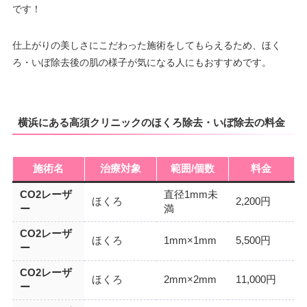
です！
仕上がりの美しさにこだわった施術をしてもらえるため、ほく
ろ・いぼ除去後の肌の様子が気になる人にもおすすめです。
横浜にある高須クリニックのほくろ除去・いぼ除去の料金
施術名
治療対象
範囲/個数
料金
CO2レーザ
直径1mm未
ほくろ
2,200円
ー
満
CO2レーザ
ほくろ
1mm×1mm
5,500円
ー
CO2レーザ
ほくろ
2mm×2mm
11,000円
ー