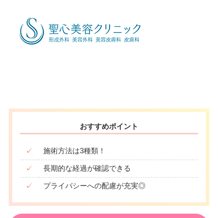
月
火
水
木
金
土
日
祝
10：00
10：00
10：00
10：00
10：00
10：00
∣
∣
∣
–
∣
∣
–
∣
19：00
19：00
19：00
19：00
19：00
19：00
おすすめポイント
✓
施術方法は3種類！
✓
長期的な経過が確認できる
✓
プライバシーへの配慮が充実◎