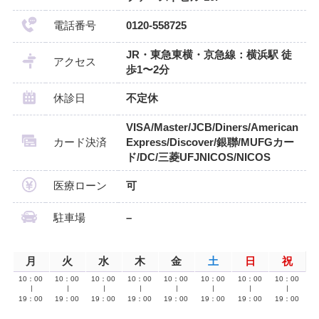
電話番号
0120-558725
JR・東急東横・京急線：横浜駅 徒
アクセス
歩1〜2分
休診日
不定休
VISA/Master/JCB/Diners/American
カード決済
Express/Discover/銀聯/MUFGカー
ド/DC/三菱UFJNICOS/NICOS
医療ローン
可
駐車場
–
月
火
水
木
金
土
日
祝
10：00
10：00
10：00
10：00
10：00
10：00
10：00
10：00
∣
∣
∣
∣
∣
∣
∣
∣
19：00
19：00
19：00
19：00
19：00
19：00
19：00
19：00