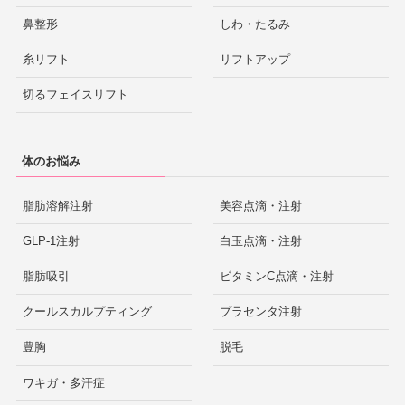
鼻整形
しわ・たるみ
糸リフト
リフトアップ
切るフェイスリフト
体のお悩み
脂肪溶解注射
美容点滴・注射
GLP-1注射
白玉点滴・注射
脂肪吸引
ビタミンC点滴・注射
クールスカルプティング
プラセンタ注射
豊胸
脱毛
ワキガ・多汗症