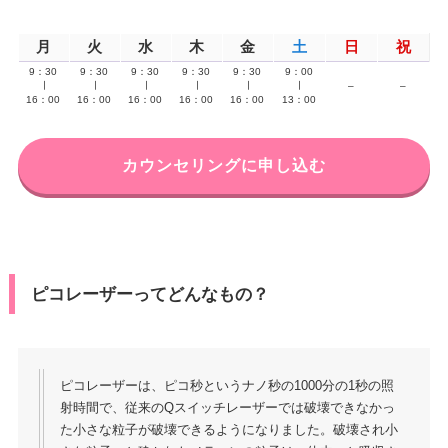
月
火
水
木
金
土
日
祝
9：30
9：30
9：30
9：30
9：30
9：00
∣
∣
∣
∣
∣
∣
–
–
16：00
16：00
16：00
16：00
16：00
13：00
カウンセリングに申し込む
ピコレーザーってどんなもの？
ピコレーザーは、ピコ秒というナノ秒の1000分の1秒の照
射時間で、従来のQスイッチレーザーでは破壊できなかっ
た小さな粒子が破壊できるようになりました。破壊され小