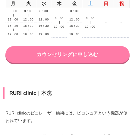
月
火
水
木
金
土
日
祝
8：30
8：30
8：30
8：30
∣
∣
∣
∣
8：30
8：30
12：00
12：00
12：00
12：00
∣
∣
–
–
16：30
16：30
16：30
16：30
12：00
12：00
∣
∣
∣
∣
19：00
19：00
19：00
19：00
カウンセリングに申し込む
RURI clinic｜本院
RURI clinicのピコレーザー施術には、ピコシュアという機器が使
われています。