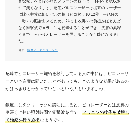
さな粒子へと砕かれたメラニンの粒子は、体内へと吸収さ
れて無くなります。超短パルスレーザーは従来のレーザー
に比べ非常に短いパルス幅（ピコ秒：10-12秒= 一兆分の
一秒）の照射出来るため、熱による肌への負担かほとんど
なく衝撃波でメラニンを粉砕することができ、皮膚の奥深
くまでしっかりとレーザーを届けることが可能になりまし
た。
引用：
銀座よしえクリニック
尼崎でピコレーザー施術を検討している人の中には、ピコレーザ
ーという言葉は聞いたことがあっても、どのような効果があるの
かはっきりとわかっていないという人もいますよね。
銀座よしえクリニックの説明によると、ピコレーザーとは皮膚の
奥深くに短い照射時間で衝撃波を当て、
メラニンの粒子を破壊し
て治療を行う施術
のようです。