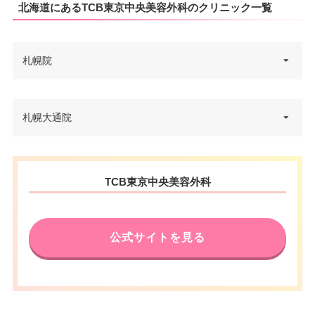
北海道にあるTCB東京中央美容外科のクリニック一覧
札幌院
北海道札幌市中央区北4条西2丁
札幌大通院
住所
目1番地2 キタコートレードビル
6F
北海道札幌市中央区南1条西2-18
電話番号
0120-569-263
住所
TCB東京中央美容外科
IKEUCHI GATE 5F
東豊線さっぽろ駅 徒歩1分/JR札
アクセス
電話番号
0120-478-325
幌駅 徒歩5分
公式サイトを見る
札幌市営地下鉄大通駅 徒歩1分/
休診日
不定休
アクセス
東豊線豊水すすきの駅 徒歩6分
VISA/Master/JCB/American Ex
カード決
休診日
不定休
press/Diners/Discover/UnionPa
済
y