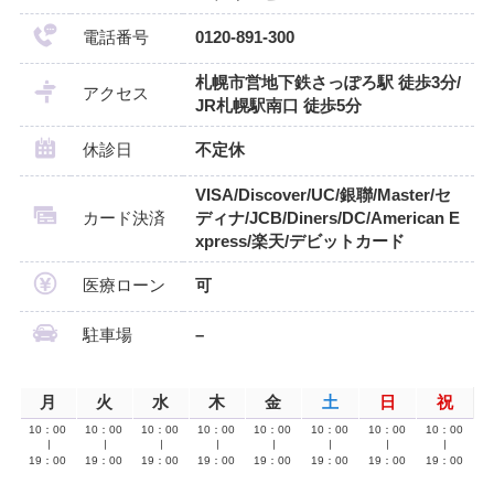
電話番号
0120-891-300
札幌市営地下鉄さっぽろ駅 徒歩3分/
アクセス
JR札幌駅南口 徒歩5分
休診日
不定休
VISA/Discover/UC/銀聯/Master/セ
カード決済
ディナ/JCB/Diners/DC/American E
xpress/楽天/デビットカード
医療ローン
可
駐車場
–
月
火
水
木
金
土
日
祝
10：00
10：00
10：00
10：00
10：00
10：00
10：00
10：00
∣
∣
∣
∣
∣
∣
∣
∣
19：00
19：00
19：00
19：00
19：00
19：00
19：00
19：00