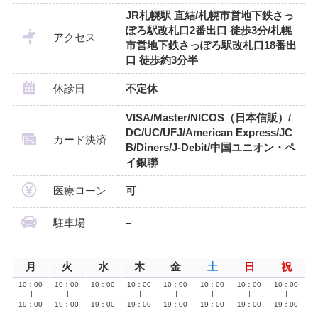
JR札幌駅 直結/札幌市営地下鉄さっ
ぽろ駅改札口2番出口 徒歩3分/札幌
アクセス
市営地下鉄さっぽろ駅改札口18番出
口 徒歩約3分半
休診日
不定休
VISA/Master/NICOS（日本信販）/
DC/UC/UFJ/American Express/JC
カード決済
B/Diners/J-Debit/中国ユニオン・ペ
イ銀聯
医療ローン
可
駐車場
–
月
火
水
木
金
土
日
祝
10：00
10：00
10：00
10：00
10：00
10：00
10：00
10：00
∣
∣
∣
∣
∣
∣
∣
∣
19：00
19：00
19：00
19：00
19：00
19：00
19：00
19：00