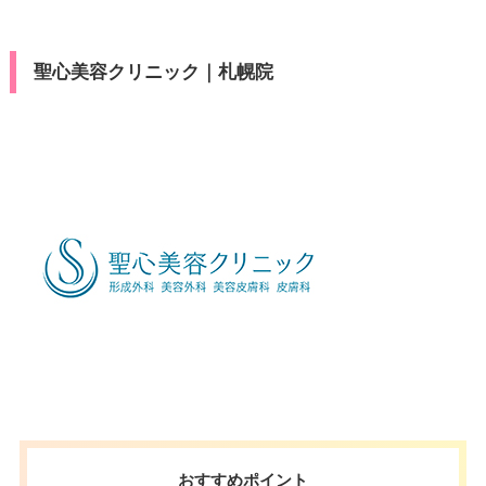
VISA/Master/JCB/American Ex
カード決
医療ロー
press/Diners/銀聯/Discover/デ
可
済
ン
ビットカード
聖心美容クリニック｜札幌院
医療ロー
駐車場
–
可
ン
駐車場
–
月
火
水
木
金
土
日
祝
10：00
10：00
10：00
10：00
10：00
10：00
10：00
10：00
∣
∣
∣
∣
∣
∣
∣
∣
19：00
19：00
19：00
19：00
19：00
19：00
19：00
19：00
月
火
水
木
金
土
日
祝
10：00
10：00
10：00
10：00
10：00
10：00
10：00
10：00
∣
∣
∣
∣
∣
∣
∣
∣
19：00
19：00
19：00
19：00
19：00
19：00
19：00
19：00
おすすめポイント