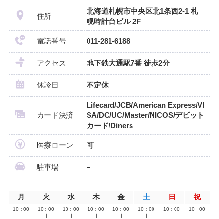
北海道札幌市中央区北1条西2-1 札
住所
幌時計台ビル 2F
電話番号
011-281-6188
アクセス
地下鉄大通駅7番 徒歩2分
休診日
不定休
Lifecard/JCB/American Express/VI
カード決済
SA/DC/UC/Master/NICOS/デビット
カード/Diners
医療ローン
可
駐車場
–
月
火
水
木
金
土
日
祝
10：00
10：00
10：00
10：00
10：00
10：00
10：00
10：00
∣
∣
∣
∣
∣
∣
∣
∣