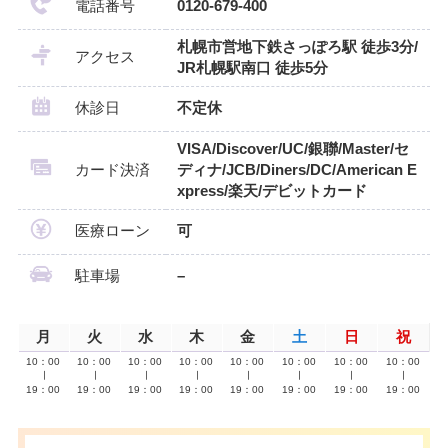
電話番号
0120-679-400
札幌市営地下鉄さっぽろ駅 徒歩3分/
アクセス
JR札幌駅南口 徒歩5分
休診日
不定休
VISA/Discover/UC/銀聯/Master/セ
カード決済
ディナ/JCB/Diners/DC/American E
xpress/楽天/デビットカード
医療ローン
可
駐車場
–
月
火
水
木
金
土
日
祝
10：00
10：00
10：00
10：00
10：00
10：00
10：00
10：00
∣
∣
∣
∣
∣
∣
∣
∣
19：00
19：00
19：00
19：00
19：00
19：00
19：00
19：00