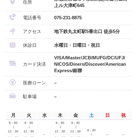
住所
上ル大津町645
電話番号
075-231-8875
アクセス
地下鉄丸太町駅5番出口 徒歩5分
休診日
水曜日・日曜日・祝日
VISA/Master/JCB/MUFG/DC/UFJ/
カード決済
NICOS/Diners/Discover/American
Express/銀聯
医療ローン
–
駐車場
–
月
火
水
木
金
土
日
祝
9：30
9：30
9：30
9：30
∣
∣
∣
∣
9：30
12：30
12：30
12：30
12：30
–
∣
–
–