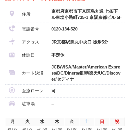
京都府京都市下京区烏丸通 七条下
住所
ル東塩小路町735-1 京阪京都ビル 5F
電話番号
0120-134-520
アクセス
JR京都駅烏丸中央口 徒歩5分
休診日
不定休
JCB/VISA/Master/American Expre
カード決済
ss/DC/Diners/銀聯/楽天/UC/Discov
er/セディナ
医療ローン
可
駐車場
–
月
火
水
木
金
土
日
祝
10：00
10：00
10：00
10：00
10：00
10：00
10：00
10：00