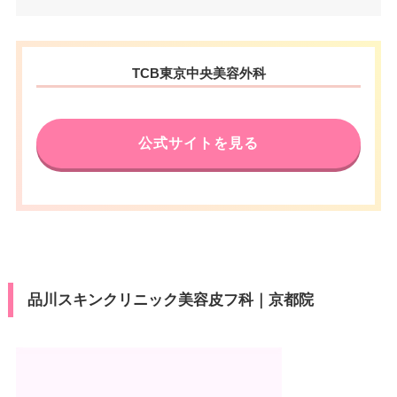
住所
東入真苧屋町195番地 福井ビル 6
F
京都府京都市下京区四条通東洞
電話番号
0120-197-230
TCB東京中央美容外科
住所
院東入立売西町66 京都証券ビル
5F
アクセス
京都駅東口 徒歩5分
電話番号
0120-569-429
公式サイトを見る
休診日
不定休
アクセス
阪急烏丸駅 徒歩2分
カード決
JCB/VISA/Master/American Ex
済
press/Diners/Discover/銀聯
休診日
不定休
医療ロー
可
ン
VISA/Master/JCB/American Ex
カード決
press/Diners/銀聯/Discover/デ
済
駐車場
–
ビットカード
品川スキンクリニック美容皮フ科｜京都院
医療ロー
可
月
火
水
木
金
土
日
祝
ン
10：00
10：00
10：00
10：00
10：00
10：00
10：00
10：00
駐車場
–
∣
∣
∣
∣
∣
∣
∣
∣
19：00
19：00
19：00
19：00
19：00
19：00
19：00
19：00