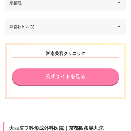
京都院
京都府京都市下京区立売東町12-
京都駅ビル院
住所
1
電話番号
0120-5489-64
京都府京都市下京区烏丸通塩小
湘南美容クリニック
住所
地下鉄四条駅・阪急河原町駅 徒
路下る東塩小路町901 京都駅ビ
アクセス
歩3分
ル 9F
休診日
電話番号
不定休
0120-037-260
公式サイトを見る
JCB/VISA/Master/American Ex
アクセス
京都駅 直結
カード決
press/DC/Diners/銀聯/NICOS/ト
済
ヨタTS3/楽天/MUFG/UC/Discov
休診日
正月
er/オリコ/アプラス
VISA/Master/JCB/American Ex
医療ロー
可
press/DC/Diners/銀聯/NICOS/ト
ン
カード決
ヨタTS3/楽天カード/MUFG(UF
済
大西皮フ科形成外科医院｜京都四条烏丸院
J)/UC/Discover/オリコ/アプラス/