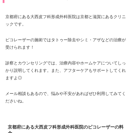
駐車場
–
デビットカード
医療ロー
京都府にある大西皮フ科形成外科医院は京都と滋賀にあるクリニ
可
月
火
水
木
金
土
日
祝
ン
ックです。
10：00
10：00
10：00
10：00
10：00
10：00
10：00
10：00
∣
∣
∣
∣
∣
∣
∣
∣
駐車場
–
19：00
19：00
19：00
19：00
19：00
19：00
19：00
19：00
ピコレーザーの施術ではタトゥー除去やシミ・アザなどの治療が
受けられます！
月
火
水
木
金
土
日
祝
9：00
9：00
9：00
9：00
9：00
9：00
9：00
9：00
診察とカウンセリングでは、治療内容やホームケアについてしっ
∣
∣
∣
∣
∣
∣
∣
∣
18：00
18：00
18：00
18：00
18：00
18：00
18：00
18：00
かり説明してくれます。また、アフターケアもサポートしてくれ
ますよ◎
メール相談もあるので、悩みや不安があればぜひ利用してみてく
ださいね。
京都府にある大西皮フ科形成外科医院のピコレーザーの料