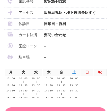
電話番号
075-254-8320
アクセス
阪急烏丸駅・地下鉄四条駅すぐ
休診日
日曜日・祝日
カード決済
要問い合わせ
医療ローン
–
駐車場
–
月
火
水
木
金
土
日
祝
10：00
10：00
10：00
10：00
10：00
10：00
∣
∣
∣
∣
∣
∣
13：30
13：30
13：30
13：30
13：30
13：30
–
–
14：30
14：30
14：30
14：30
14：30
14：30
∣
∣
∣
∣
∣
∣
18：00
18：00
18：00
18：00
18：00
17：00