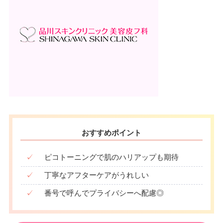
月
火
水
木
金
土
日
祝
10：00
10：00
10：00
10：00
10：00
10：00
10：00
10：00
∣
∣
∣
∣
∣
∣
∣
∣
19：00
19：00
19：00
19：00
19：00
19：00
19：00
19：00
おすすめポイント
✓
ピコトーニングで肌のハリアップも期待
✓
丁寧なアフターケアがうれしい
✓
番号で呼んでプライバシーへ配慮◎