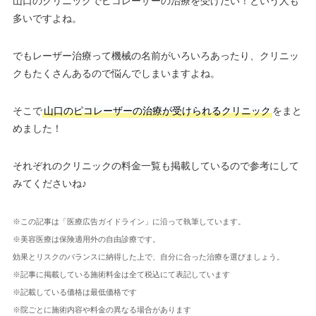
山口のクリニックでピコレーザーの治療を受けたい！という人も
多いですよね。
でもレーザー治療って機械の名前がいろいろあったり、クリニッ
クもたくさんあるので悩んでしまいますよね。
そこで
山口のピコレーザーの治療が受けられるクリニック
をまと
めました！
それぞれのクリニックの料金一覧も掲載しているので参考にして
みてくださいね♪
※この記事は「医療広告ガイドライン」に沿って執筆しています。
※美容医療は保険適用外の自由診療です。
効果とリスクのバランスに納得した上で、自分に合った治療を選びましょう。
※記事に掲載している施術料金は全て税込にて表記しています
※記載している価格は最低価格です
※院ごとに施術内容や料金の異なる場合があります