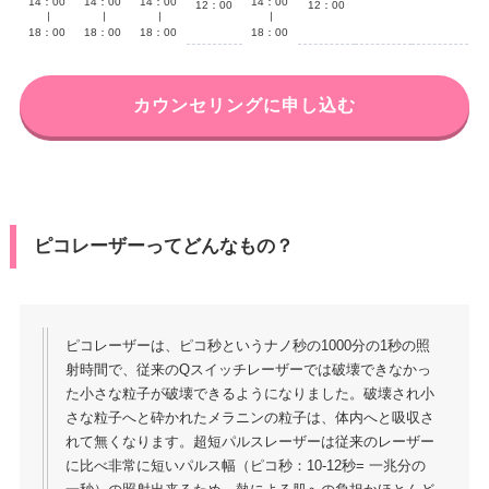
14：00
14：00
14：00
14：00
12：00
12：00
∣
∣
∣
∣
18：00
18：00
18：00
18：00
カウンセリングに申し込む
ピコレーザーってどんなもの？
ピコレーザーは、ピコ秒というナノ秒の1000分の1秒の照
射時間で、従来のQスイッチレーザーでは破壊できなかっ
た小さな粒子が破壊できるようになりました。破壊され小
さな粒子へと砕かれたメラニンの粒子は、体内へと吸収さ
れて無くなります。超短パルスレーザーは従来のレーザー
に比べ非常に短いパルス幅（ピコ秒：10-12秒= 一兆分の