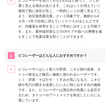
ピコレーザーを受けてから1カ月ほど経って、シミが
濃く見える場合があります。これはシミが消えていく
過程で肌に炎症が生じ、一時的にシミが濃く見えてし
まう「炎症後色素沈着」という現象です。施術から6
カ月～1年で自然に消えていくケースがほとんどです
が、内服薬を併用することで早めに治すことも可能で
す。また、紫外線対策などのUVケアや肌への摩擦を減
らすことで色素沈着を防ぐことができます。
ピコレーザーはどんな人におすすめですか？
ピコレーザーはシミ取りや肝斑、ニキビ跡の改善、タ
トゥー除去など幅広い施術に使われるレーザーです。
シミ・肝斑・そばかす・くすみが気になる人、ニキビ
跡や毛穴の開きを改善したい人に特におすすめの施術
です。また、ピコレーザーは黒以外の色素にも反応す
るため、タトゥーやアートメイクを除去したい人にも
適しています。