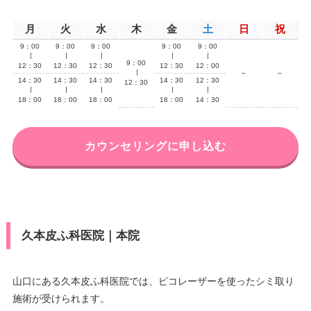
月
火
水
木
金
土
日
祝
9：00
9：00
9：00
9：00
9：00
∣
∣
∣
∣
∣
9：00
12：30
12：30
12：30
12：30
12：00
∣
–
–
14：30
14：30
14：30
14：30
12：30
12：30
∣
∣
∣
∣
∣
18：00
18：00
18：00
18：00
14：30
カウンセリングに申し込む
久本皮ふ科医院｜本院
山口にある久本皮ふ科医院では、ピコレーザーを使ったシミ取り
施術が受けられます。