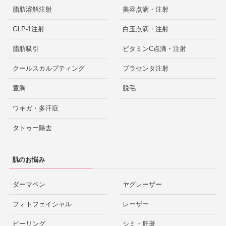
脂肪溶解注射
美容点滴・注射
GLP-1注射
白玉点滴・注射
脂肪吸引
ビタミンC点滴・注射
クールスカルプティング
プラセンタ注射
豊胸
脱毛
ワキガ・多汗症
タトゥー除去
肌のお悩み
ダーマペン
ヤグレーザー
フォトフェイシャル
レーザー
ピーリング
シミ・肝斑