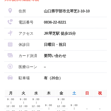
住所
山口県宇部市北琴芝2-10-10
電話番号
0836-22-8221
アクセス
JR琴芝駅 徒歩15分
休診日
日曜日・祝日
カード決済
要問い合わせ
医療ローン
–
駐車場
有（20台）
月
火
水
木
金
土
日
祝
9：00
9：00
9：00
9：00
∣
∣
∣
∣
9：00
9：00
12：00
12：00
12：00
12：00
∣
∣
–
–