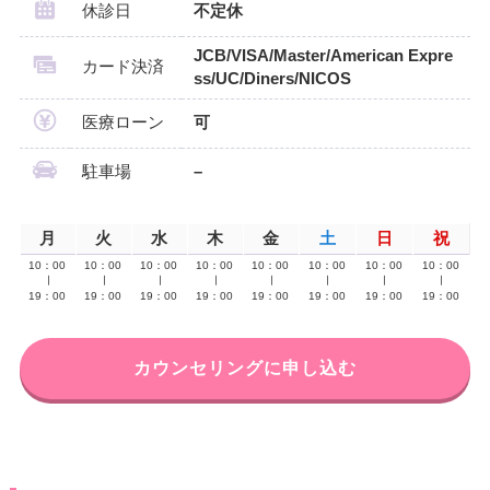
休診日
不定休
JCB/VISA/Master/American Expre
カード決済
ss/UC/Diners/NICOS
医療ローン
可
駐車場
–
月
火
水
木
金
土
日
祝
10：00
10：00
10：00
10：00
10：00
10：00
10：00
10：00
∣
∣
∣
∣
∣
∣
∣
∣
19：00
19：00
19：00
19：00
19：00
19：00
19：00
19：00
カウンセリングに申し込む