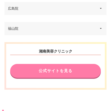
広島院
広島県広島市中区八丁堀16-3 広
福山院
住所
島第一ビル 6F
電話番号
0120-519-500
広島県福山市三之丸町30-1 さん
住所
湘南美容クリニック
広電本線立町駅 徒歩1分/広電本
すて福山 2F
アクセス
線八丁堀駅 徒歩2分
電話番号
0120-268-412
休診日
不定休
公式サイトを見る
アクセス
福山駅 直結
JCB/VISA/Master/American Ex
カード決
press/DC/Diners/銀聯/NICOS/ト
休診日
月曜日・木曜日
済
ヨタTS3/楽天/MUFG/UC/Discov
er/オリコ/アプラス
VISA/Master/JCB/American Ex
press/DC/Diners/銀聯/NICOS/ト
医療ロー
カード決
可
ヨタTS3/楽天カード/MUFG(UF
ン
済