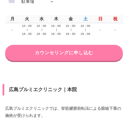
駐車場
–
月
火
水
木
金
土
日
祝
10：00
10：00
10：00
10：00
10：00
–
∣
∣
∣
∣
∣
–
–
19：00
19：00
19：00
19：00
19：00
カウンセリングに申し込む
広島プルミエクリニック｜本院
広島プルミエクリニックでは、挙筋腱膜前転法による眼瞼下垂の
施術が受けられます。