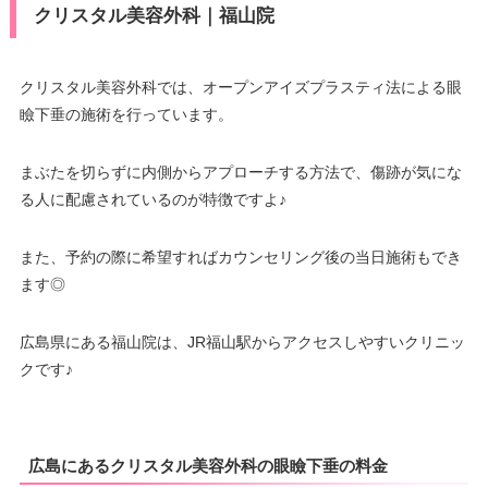
J)/UC/Discover/オリコ/アプラス/
クリスタル美容外科｜福山院
デビットカード
駐車場
–
医療ロー
可
ン
クリスタル美容外科では、オープンアイズプラスティ法による眼
月
火
水
木
金
土
日
祝
瞼下垂の施術を行っています。
9：00
9：00
9：00
9：00
9：00
9：00
9：00
9：00
駐車場
提携駐車場有
∣
∣
∣
∣
∣
∣
∣
∣
18：00
18：00
18：00
18：00
18：00
18：00
18：00
18：00
まぶたを切らずに内側からアプローチする方法で、傷跡が気にな
月
火
水
木
金
土
日
祝
る人に配慮されているのが特徴ですよ♪
10：00
10：00
10：00
10：00
10：00
10：00
–
∣
∣
–
∣
∣
∣
∣
また、予約の際に希望すればカウンセリング後の当日施術もでき
19：00
19：00
19：00
19：00
19：00
19：00
ます◎
広島県にある福山院は、JR福山駅からアクセスしやすいクリニッ
クです♪
広島にあるクリスタル美容外科の眼瞼下垂の料金