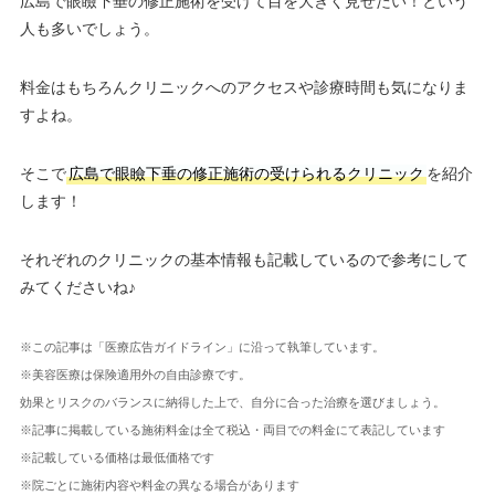
広島で眼瞼下垂の修正施術を受けて目を大きく見せたい！という
人も多いでしょう。
料金はもちろんクリニックへのアクセスや診療時間も気になりま
すよね。
そこで
広島で眼瞼下垂の修正施術の受けられるクリニック
を紹介
します！
それぞれのクリニックの基本情報も記載しているので参考にして
みてくださいね♪
※この記事は「医療広告ガイドライン」に沿って執筆しています。
※美容医療は保険適用外の自由診療です。
効果とリスクのバランスに納得した上で、自分に合った治療を選びましょう。
※記事に掲載している施術料金は全て税込・両目での料金にて表記しています
※記載している価格は最低価格です
※院ごとに施術内容や料金の異なる場合があります