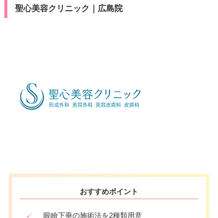
聖心美容クリニック｜広島院
医療ロー
可
ン
月
火
水
木
金
土
日
祝
10：00
10：00
10：00
10：00
10：00
10：00
10：00
10：00
駐車場
–
∣
∣
∣
∣
∣
∣
∣
∣
19：00
19：00
19：00
19：00
19：00
19：00
19：00
19：00
月
火
水
木
金
土
日
祝
10：00
10：00
10：00
10：00
10：00
10：00
10：00
10：00
∣
∣
∣
∣
∣
∣
∣
∣
19：00
19：00
19：00
19：00
19：00
19：00
19：00
19：00
おすすめポイント
✓
眼瞼下垂の施術法を2種類用意