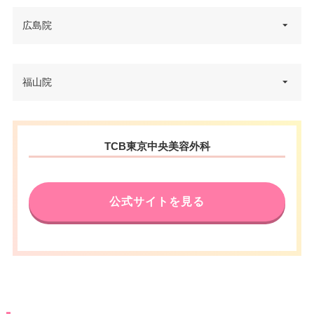
広島院
広島県広島市中区本通9番30号
福山院
住所
ランドマークビル 3F
電話番号
0120-427-759
広島県福山市東桜町1-1 アイネス
住所
TCB東京中央美容外科
広島電鉄立町駅 徒歩3分/アスト
フクヤマ 2F
アクセス
ラムライン本通駅 徒歩5分
電話番号
0120-569-432
休診日
不定休
公式サイトを見る
アクセス
JR福山駅 徒歩3分
カード決
VISA/Master/銀聯
済
休診日
不定休
医療ロー
可
VISA/Master/JCB/American Ex
ン
カード決
press/Diners/銀聯/Discover/デ
済
ビットカード
駐車場
–