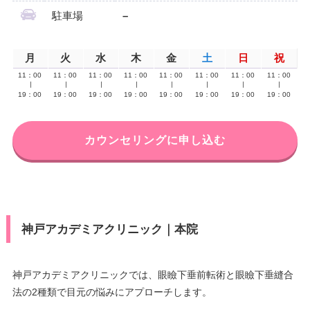
駐車場
–
月
火
水
木
金
土
日
祝
11：00
11：00
11：00
11：00
11：00
11：00
11：00
11：00
∣
∣
∣
∣
∣
∣
∣
∣
19：00
19：00
19：00
19：00
19：00
19：00
19：00
19：00
カウンセリングに申し込む
神戸アカデミアクリニック｜本院
神戸アカデミアクリニックでは、眼瞼下垂前転術と眼瞼下垂縫合
法の2種類で目元の悩みにアプローチします。