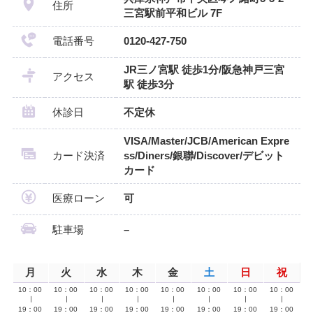
住所
三宮駅前平和ビル 7F
電話番号
0120-427-750
JR三ノ宮駅 徒歩1分/阪急神戸三宮
アクセス
駅 徒歩3分
休診日
不定休
VISA/Master/JCB/American Expre
カード決済
ss/Diners/銀聯/Discover/デビット
カード
医療ローン
可
駐車場
–
月
火
水
木
金
土
日
祝
10：00
10：00
10：00
10：00
10：00
10：00
10：00
10：00
∣
∣
∣
∣
∣
∣
∣
∣
19：00
19：00
19：00
19：00
19：00
19：00
19：00
19：00