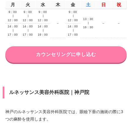
月
火
水
木
金
土
日
祝
9：00
9：00
9：00
9：00
∣
∣
∣
∣
13：30
12：00
12：00
12：00
12：00
–
∣
–
–
14：00
14：00
14：00
14：00
16：30
∣
∣
∣
∣
17：00
17：00
19：00
17：00
カウンセリングに申し込む
ルネッサンス美容外科医院｜神戸院
神戸のルネッサンス美容外科医院では、眼瞼下垂の施術の際に3
つの麻酔を使用します。