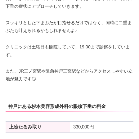
可
月
火
水
木
金
土
日
祝
ン
下垂の症状にアプローチしていきます。
10：00
10：00
10：00
10：00
10：00
10：00
10：00
10：00
駐車場
–
∣
∣
∣
∣
∣
∣
∣
∣
19：00
19：00
19：00
19：00
19：00
19：00
19：00
19：00
スッキリとした下まぶたが目指せるだけではなく、同時に二重ま
ぶたも叶えられるかもしれませんよ♪
月
火
水
木
金
土
日
祝
10：00
10：00
10：00
10：00
10：00
10：00
10：00
10：00
クリニックは土曜日も開院していて、19:00まで診察をしていま
∣
∣
∣
∣
∣
∣
∣
∣
19：00
19：00
19：00
19：00
19：00
19：00
19：00
19：00
す。
また、JR三ノ宮駅や阪急神戸三宮駅などからアクセスしやすい立
地が魅力です◎
神戸にある杉本美容形成外科の眼瞼下垂の料金
上瞼たるみ取り
330,000円