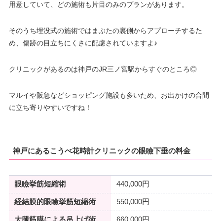
用意していて、どの施術も片目のみのプランがあります。
そのうち埋没式の施術ではまぶたの裏側からアプローチするた
め、傷跡の目立ちにくさに配慮されていますよ♪
クリニックがあるのは神戸のJR三ノ宮駅からすぐのところ◎
マルイや阪急などショッピング施設も多いため、お出かけの合間
に立ち寄りやすいですね！
神戸にあるこうべ花時計クリニックの眼瞼下垂の料金
眼瞼挙筋短縮術
440,000円
経結膜的眼瞼挙筋短縮術
550,000円
大腿筋膜による吊上げ術
660,000円