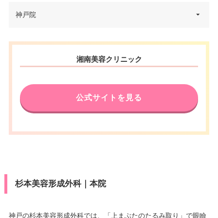
兵庫県神戸市中央区三宮町1丁目
神戸院
住所
4-8 関電不動産神戸三宮ビル 4F
電話番号
0120-021-883
兵庫県神戸市中央区御幸通6丁目
湘南美容クリニック
住所
1番10号オリックス神戸三宮ビル
アクセス
阪急三宮駅西口 徒歩5分
5F
休診日
不定休
電話番号
0120-832-900
公式サイトを見る
VISA/Master/JCB/American Ex
アクセス
JR三ノ宮駅 徒歩7分
press/DC/Diners/銀聯/NICOS/ト
カード決
ヨタTS3/楽天カード/MUFG(UF
済
休診日
不定休
J)/UC/Discover/オリコ/アプラス/
デビットカード
VISA/Master/JCB/American Ex
医療ロー
press/DC/Diners/銀聯/NICOS/ト
可
カード決
ン
ヨタTS3/楽天カード/MUFG(UF
済
杉本美容形成外科｜本院
J)/UC/Discover/オリコ/アプラス/
駐車場
–
デビットカード
医療ロー
神戸の杉本美容形成外科では、「上まぶたのたるみ取り」で眼瞼