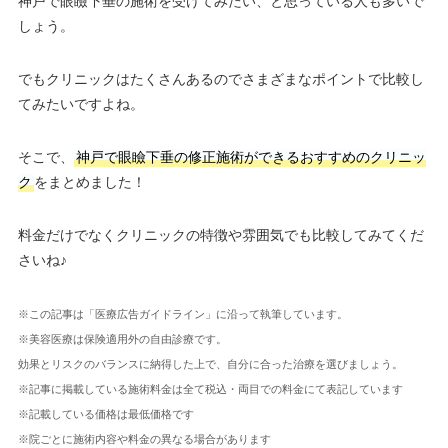
神戸で眼瞼下垂の施術を受けてみたい、と思っている人も多いで
しょう。
でもクリニックはたくさんあるのでさまざまなポイントで比較し
てみたいですよね。
そこで、
神戸で眼瞼下垂の修正施術ができるおすすめのクリニッ
ク
をまとめました！
料金だけでなくクリニックの特徴や雰囲気でも比較してみてくだ
さいね♪
※この記事は「医療広告ガイドライン」に沿って執筆しています。
※美容医療は保険適用外の自由診療です。
効果とリスクのバランスに納得した上で、自分に合った治療を選びましょう。
※記事に掲載している施術料金は全て税込・両目での料金にて表記しています
※記載している価格は最低価格です
※院ごとに施術内容や料金の異なる場合があります