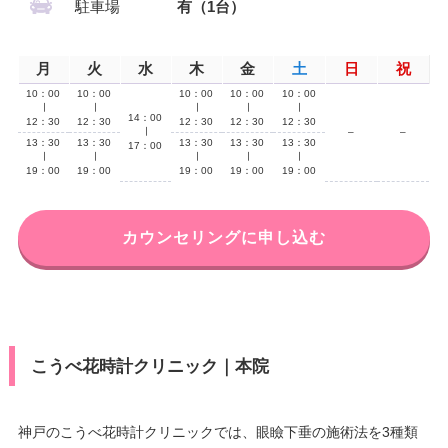
駐車場
有（1台）
月
火
水
木
金
土
日
祝
10：00
10：00
10：00
10：00
10：00
∣
∣
∣
∣
∣
14：00
12：30
12：30
12：30
12：30
12：30
∣
–
–
13：30
13：30
13：30
13：30
13：30
17：00
∣
∣
∣
∣
∣
19：00
19：00
19：00
19：00
19：00
カウンセリングに申し込む
こうべ花時計クリニック｜本院
神戸のこうべ花時計クリニックでは、眼瞼下垂の施術法を3種類