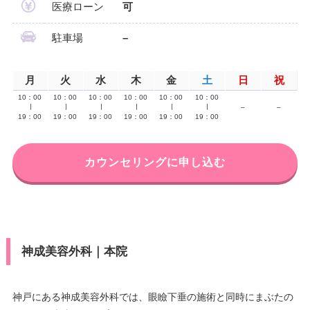
医療ローン
可
駐車場
–
月
火
水
木
金
土
日
祝
10：00
10：00
10：00
10：00
10：00
10：00
∣
∣
∣
∣
∣
∣
–
–
19：00
19：00
19：00
19：00
19：00
19：00
カウンセリングに申し込む
神成美容外科｜本院
神戸にある神成美容外科では、眼瞼下垂の施術と同時にまぶたの