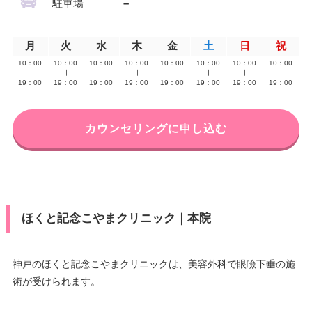
駐車場
–
月
火
水
木
金
土
日
祝
10：00
10：00
10：00
10：00
10：00
10：00
10：00
10：00
∣
∣
∣
∣
∣
∣
∣
∣
19：00
19：00
19：00
19：00
19：00
19：00
19：00
19：00
カウンセリングに申し込む
ほくと記念こやまクリニック｜本院
神戸のほくと記念こやまクリニックは、美容外科で眼瞼下垂の施
術が受けられます。