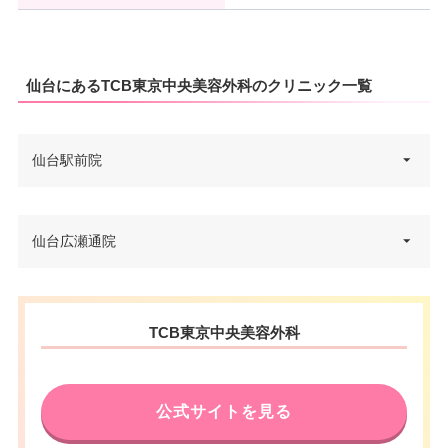
仙台にあるTCB東京中央美容外科のクリニック一覧
仙台駅前院
宮城県仙台市青葉区中央3丁目6-
仙台広瀬通院
住所
1 仙台TRビル東館 7F
電話番号
0120-197-227
宮城県仙台市青葉区中央1丁目6-
住所
TCB東京中央美容外科
JR仙台駅西口ペデストリアンデ
27 仙信ビル 4F
アクセス
ッキ直結 徒歩3分
電話番号
0120-569-412
休診日
不定休
公式サイトを見る
JRあおば通駅 徒歩3分/地下鉄広
アクセス
VISA/Master/JCB/American Ex
瀬通駅 徒歩4分/JR仙台駅 徒歩5