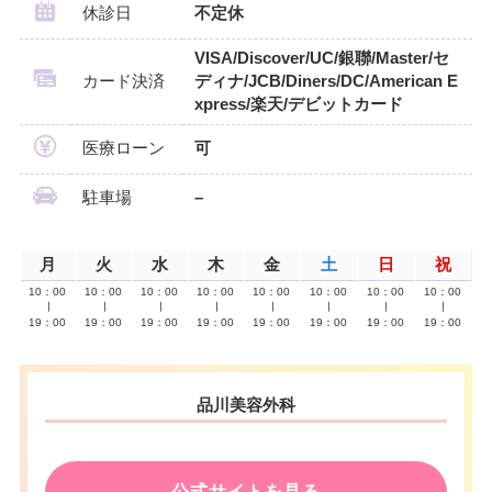
休診日
不定休
VISA/Discover/UC/銀聯/Master/セ
カード決済
ディナ/JCB/Diners/DC/American E
xpress/楽天/デビットカード
医療ローン
可
駐車場
–
月
火
水
木
金
土
日
祝
10：00
10：00
10：00
10：00
10：00
10：00
10：00
10：00
∣
∣
∣
∣
∣
∣
∣
∣
19：00
19：00
19：00
19：00
19：00
19：00
19：00
19：00
品川美容外科
公式サイトを見る