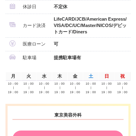
休診日
不定休
LifeCARD/JCB/American Express/
カード決済
VISA/DC/UC/Master/NICOS/デビッ
トカード/Diners
医療ローン
可
駐車場
提携駐車場有
月
火
水
木
金
土
日
祝
10：00
10：00
10：00
10：00
10：00
10：00
10：00
10：00
∣
∣
∣
∣
∣
∣
∣
∣
19：00
19：00
19：00
19：00
19：00
19：00
19：00
19：00
東京美容外科