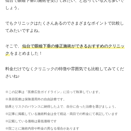
仙台で眼瞼下垂の施術を受けてみたい、と思っている人も多いで
しょう。
でもクリニックはたくさんあるのでさまざまなポイントで比較し
てみたいですよね。
そこで、
仙台で眼瞼下垂の修正施術ができるおすすめのクリニッ
ク
をまとめました！
料金だけでなくクリニックの特徴や雰囲気でも比較してみてくだ
さいね♪
※この記事は「医療広告ガイドライン」に沿って執筆しています。
※美容医療は保険適用外の自由診療です。
効果とリスクのバランスに納得した上で、自分に合った治療を選びましょう。
※記事に掲載している施術料金は全て税込・両目での料金にて表記しています
※記載している価格は最低価格です
※院ごとに施術内容や料金の異なる場合があります