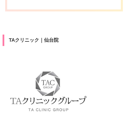
カード決
press/Diners/銀聯/Discover/デ
分
済
ビットカード
休診日
不定休
医療ロー
可
ン
VISA/Master/JCB/American Ex
カード決
press/Diners/銀聯/Discover/デ
済
駐車場
提携駐車場有
TAクリニック｜仙台院
ビットカード
医療ロー
可
月
火
水
木
金
土
日
祝
ン
10：00
10：00
10：00
10：00
10：00
10：00
10：00
10：00
駐車場
–
∣
∣
∣
∣
∣
∣
∣
∣
19：00
19：00
19：00
19：00
19：00
19：00
19：00
19：00
月
火
水
木
金
土
日
祝
10：00
10：00
10：00
10：00
10：00
10：00
10：00
10：00
∣
∣
∣
∣
∣
∣
∣
∣
19：00
19：00
19：00
19：00
19：00
19：00
19：00
19：00