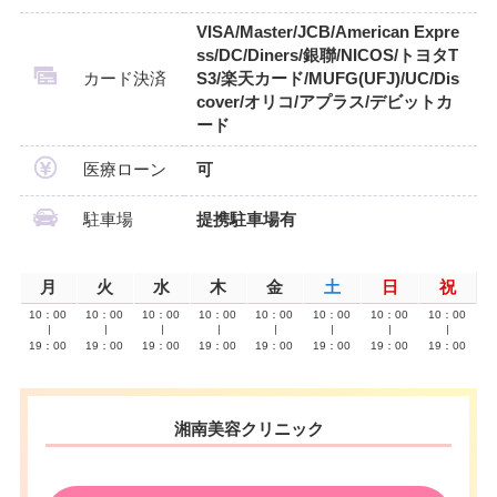
VISA/Master/JCB/American Expre
ss/DC/Diners/銀聯/NICOS/トヨタT
カード決済
S3/楽天カード/MUFG(UFJ)/UC/Dis
cover/オリコ/アプラス/デビットカ
ード
医療ローン
可
駐車場
提携駐車場有
月
火
水
木
金
土
日
祝
10：00
10：00
10：00
10：00
10：00
10：00
10：00
10：00
∣
∣
∣
∣
∣
∣
∣
∣
19：00
19：00
19：00
19：00
19：00
19：00
19：00
19：00
湘南美容クリニック