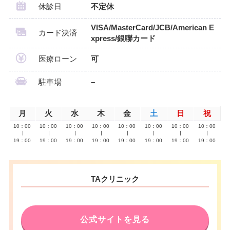
休診日
不定休
VISA/MasterCard/JCB/American E
カード決済
xpress/銀聯カード
医療ローン
可
駐車場
–
月
火
水
木
金
土
日
祝
10：00
10：00
10：00
10：00
10：00
10：00
10：00
10：00
∣
∣
∣
∣
∣
∣
∣
∣
19：00
19：00
19：00
19：00
19：00
19：00
19：00
19：00
TAクリニック
公式サイトを見る