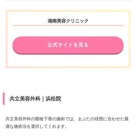
アクセス
JR静岡駅 徒歩5分
電話番号
0120-401-240
休診日
不定休
静岡県浜松市中区板屋町111-2 浜
住所
湘南美容クリニック
松アクトタワー 4F
アクセス
JR静岡駅南口 徒歩1分
VISA/Master/JCB/American Ex
press/DC/Diners/銀聯/NICOS/ト
カード決
電話番号
0120-966-670
休診日
月曜日・木曜日
ヨタTS3/楽天カード/MUFG(UF
済
公式サイトを見る
J)/UC/Discover/オリコ/アプラス/
アクセス
浜松駅 直結
VISA/Master/JCB/American Ex
デビットカード
press/DC/Diners/銀聯/NICOS/ト
カード決
医療ロー
休診日
不定休
ヨタTS3/楽天カード/MUFG(UF
可
済
ン
J)/UC/Discover/オリコ/アプラス/
VISA/Master/JCB/American Ex
デビットカード
駐車場
–
press/DC/Diners/銀聯/NICOS/ト
カード決
医療ロー
ヨタTS3/楽天カード/MUFG(UF
可
済
ン
J)/UC/Discover/オリコ/アプラス/
共立美容外科｜浜松院
月
火
水
木
金
土
日
祝
デビットカード
駐車場
–
9：00
9：00
9：00
9：00
9：00
9：00
9：00
9：00
医療ロー
∣
∣
∣
∣
∣
∣
∣
∣
可
18：00
18：00
18：00
18：00
18：00
18：00
18：00
18：00
ン
共立美容外科の眼瞼下垂の施術では、まぶたの状態に合わせた最
月
火
水
木
金
土
日
祝
適な施術法を選択してくれます。
駐車場
–
10：00
10：00
10：00
10：00
10：00
10：00