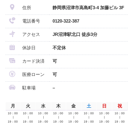
住所
静岡県沼津市高島町3-4 加藤ビル 3F
電話番号
0120-322-387
アクセス
JR沼津駅北口 徒歩3分
休診日
不定休
カード決済
可
医療ローン
可
駐車場
–
月
火
水
木
金
土
日
祝
10：00
10：00
10：00
10：00
10：00
10：00
10：00
10：00
∣
∣
∣
∣
∣
∣
∣
∣
19：00
19：00
19：00
19：00
19：00
19：00
19：00
19：00