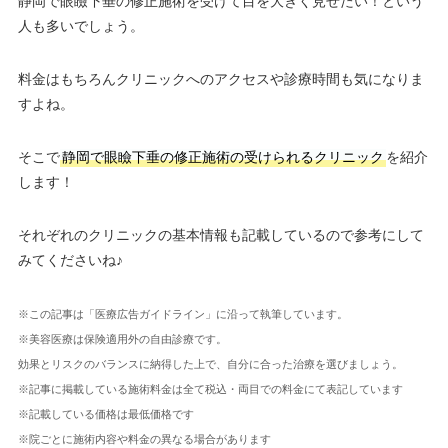
静岡で眼瞼下垂の修正施術を受けて目を大きく見せたい！という
人も多いでしょう。
料金はもちろんクリニックへのアクセスや診療時間も気になりま
すよね。
そこで
静岡で眼瞼下垂の修正施術の受けられるクリニック
を紹介
します！
それぞれのクリニックの基本情報も記載しているので参考にして
みてくださいね♪
※この記事は「医療広告ガイドライン」に沿って執筆しています。
※美容医療は保険適用外の自由診療です。
効果とリスクのバランスに納得した上で、自分に合った治療を選びましょう。
※記事に掲載している施術料金は全て税込・両目での料金にて表記しています
※記載している価格は最低価格です
※院ごとに施術内容や料金の異なる場合があります