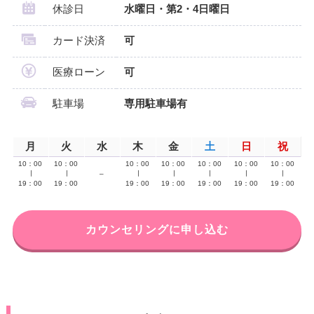
休診日
水曜日・第2・4日曜日
カード決済
可
医療ローン
可
駐車場
専用駐車場有
月
火
水
木
金
土
日
祝
10：00
10：00
10：00
10：00
10：00
10：00
10：00
∣
∣
–
∣
∣
∣
∣
∣
19：00
19：00
19：00
19：00
19：00
19：00
19：00
カウンセリングに申し込む