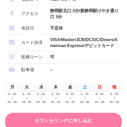
静岡駅北口 2分/新静岡駅けやき通り
アクセス
口 3分
休診日
不定休
VISA/Master/JCB/DC/UC/Diners/A
カード決済
merican Express/デビットカード
医療ローン
可
駐車場
–
月
火
水
木
金
土
日
祝
9：30
9：30
9：30
9：30
9：30
9：30
9：30
9：30
∣
∣
∣
∣
∣
∣
∣
∣
18：00
18：00
18：00
18：00
18：00
18：00
18：00
18：00
カウンセリングに申し込む