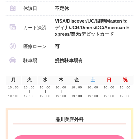
休診日
不定休
VISA/Discover/UC/銀聯/Master/セ
カード決済
ディナ/JCB/Diners/DC/American E
xpress/楽天/デビットカード
医療ローン
可
駐車場
提携駐車場有
月
火
水
木
金
土
日
祝
10：00
10：00
10：00
10：00
10：00
10：00
10：00
10：00
∣
∣
∣
∣
∣
∣
∣
∣
19：00
19：00
19：00
19：00
19：00
19：00
19：00
19：00
品川美容外科