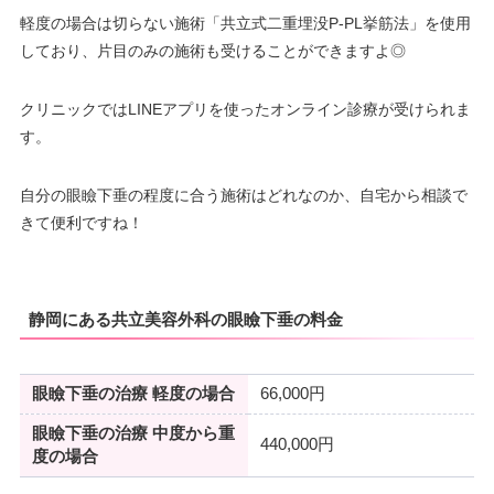
–
∣
∣
–
∣
∣
∣
∣
19：00
19：00
19：00
19：00
19：00
19：00
軽度の場合は切らない施術「共立式二重埋没P-PL挙筋法」を使用
月
火
水
木
金
土
日
祝
しており、片目のみの施術も受けることができますよ◎
9：00
9：00
9：00
9：00
9：00
9：00
9：00
9：00
∣
∣
∣
∣
∣
∣
∣
∣
クリニックではLINEアプリを使ったオンライン診療が受けられま
18：00
18：00
18：00
18：00
18：00
18：00
18：00
18：00
す。
自分の眼瞼下垂の程度に合う施術はどれなのか、自宅から相談で
きて便利ですね！
静岡にある共立美容外科の眼瞼下垂の料金
眼瞼下垂の治療 軽度の場合
66,000円
眼瞼下垂の治療 中度から重
440,000円
度の場合