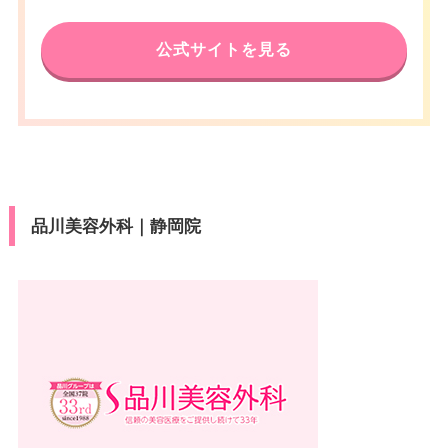
口 徒歩2分
press/Diners/銀聯/Discover/デ
済
電話番号
0120-584-654
ビットカード
休診日
不定休
公式サイトを見る
伊豆箱根鉄道三島広小路駅 徒歩4
医療ロー
アクセス
可
VISA/Master/JCB/American Ex
分/JR三島駅 徒歩13分
ン
カード決
press/Diners/銀聯/Discover/デ
済
休診日
不定休
ビットカード
駐車場
–
医療ロー
VISA/Master/JCB/American Ex
可
カード決
ン
press/Diners/銀聯/Discover/デ
月
火
水
木
金
土
日
祝
済
ビットカード
10：00
10：00
10：00
10：00
10：00
10：00
10：00
10：00
駐車場
提携駐車場有
品川美容外科｜静岡院
∣
∣
∣
∣
∣
∣
∣
∣
医療ロー
19：00
19：00
19：00
19：00
19：00
19：00
19：00
19：00
可
ン
月
火
水
木
金
土
日
祝
駐車場
–
10：00
10：00
10：00
10：00
10：00
10：00
10：00
10：00
∣
∣
∣
∣
∣
∣
∣
∣
19：00
19：00
19：00
19：00
19：00
19：00
19：00
19：00
月
火
水
木
金
土
日
祝
10：00
10：00
10：00
10：00
10：00
10：00
10：00
10：00
∣
∣
∣
∣
∣
∣
∣
∣
19：00
19：00
19：00
19：00
19：00
19：00
19：00
19：00