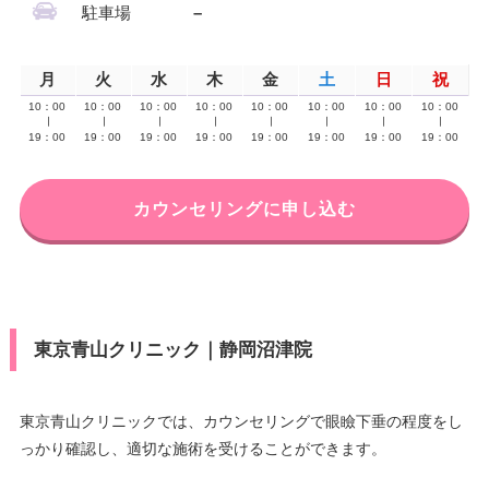
駐車場
–
月
火
水
木
金
土
日
祝
10：00
10：00
10：00
10：00
10：00
10：00
10：00
10：00
∣
∣
∣
∣
∣
∣
∣
∣
19：00
19：00
19：00
19：00
19：00
19：00
19：00
19：00
カウンセリングに申し込む
東京青山クリニック｜静岡沼津院
東京青山クリニックでは、カウンセリングで眼瞼下垂の程度をし
っかり確認し、適切な施術を受けることができます。