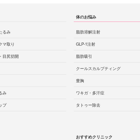
体のお悩み
たるみ
脂肪溶解注射
クマ取り
GLP-1注射
・目尻切開
脂肪吸引
クールスカルプティング
豊胸
るみ
ワキガ・多汗症
ップ
タトゥー除去
おすすめクリニック