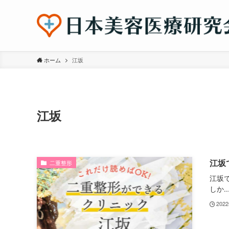
ホーム
江坂
江坂
江坂
二重整形
江坂
しか..
202