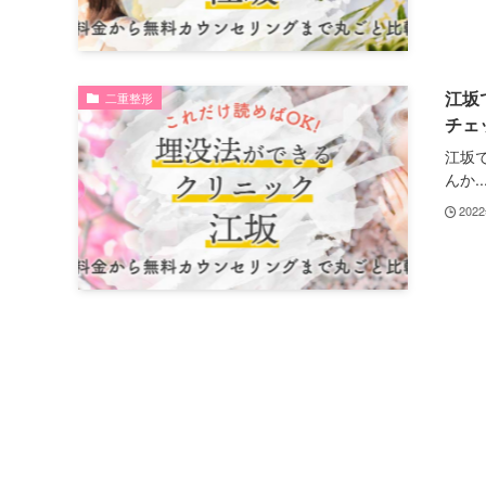
江坂
二重整形
チェ
江坂
んか..
202