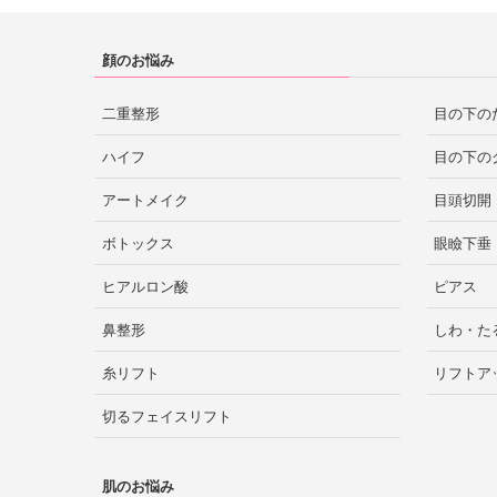
顔のお悩み
二重整形
目の下の
ハイフ
目の下の
アートメイク
目頭切開
ボトックス
眼瞼下垂
ヒアルロン酸
ピアス
鼻整形
しわ・た
糸リフト
リフトア
切るフェイスリフト
肌のお悩み