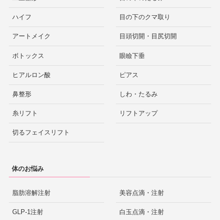
ハイフ
目の下のクマ取り
アートメイク
目頭切開・目尻切開
ボトックス
眼瞼下垂
ヒアルロン酸
ピアス
鼻整形
しわ・たるみ
糸リフト
リフトアップ
切るフェイスリフト
体のお悩み
脂肪溶解注射
美容点滴・注射
GLP-1注射
白玉点滴・注射