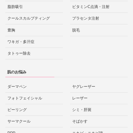
脂肪吸引
ビタミンC点滴・注射
クールスカルプティング
プラセンタ注射
豊胸
脱毛
ワキガ・多汗症
タトゥー除去
肌のお悩み
ダーマペン
ヤグレーザー
フォトフェイシャル
レーザー
ピーリング
シミ・肝斑
サーマクール
そばかす