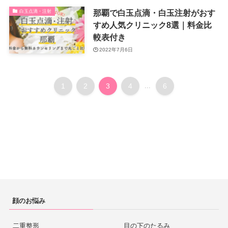
那覇で白玉点滴・白玉注射がおす
白玉点滴・注射
すめ人気クリニック8選｜料金比
較表付き
2022年7月6日
1
2
3
4
...
6
顔のお悩み
二重整形
目の下のたるみ