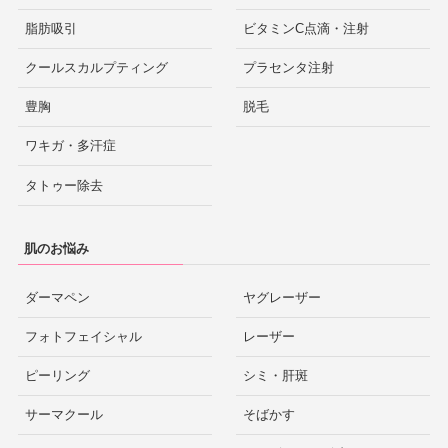
脂肪吸引
ビタミンC点滴・注射
クールスカルプティング
プラセンタ注射
豊胸
脱毛
ワキガ・多汗症
タトゥー除去
肌のお悩み
ダーマペン
ヤグレーザー
フォトフェイシャル
レーザー
ピーリング
シミ・肝斑
サーマクール
そばかす