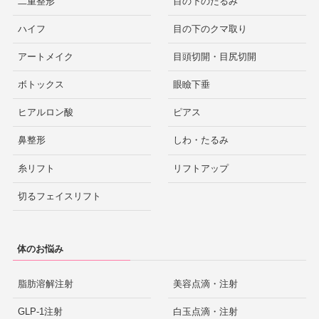
二重整形
目の下のたるみ
ハイフ
目の下のクマ取り
アートメイク
目頭切開・目尻切開
ボトックス
眼瞼下垂
ヒアルロン酸
ピアス
鼻整形
しわ・たるみ
糸リフト
リフトアップ
切るフェイスリフト
体のお悩み
脂肪溶解注射
美容点滴・注射
GLP-1注射
白玉点滴・注射