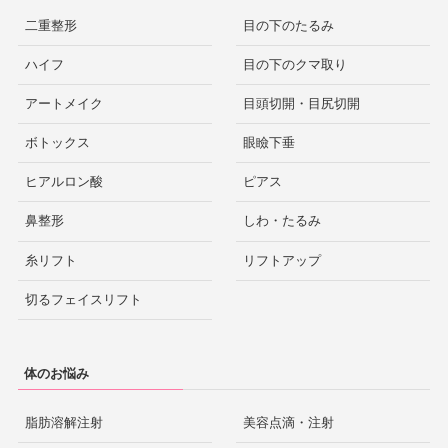
二重整形
目の下のたるみ
ハイフ
目の下のクマ取り
アートメイク
目頭切開・目尻切開
ボトックス
眼瞼下垂
ヒアルロン酸
ピアス
鼻整形
しわ・たるみ
糸リフト
リフトアップ
切るフェイスリフト
体のお悩み
脂肪溶解注射
美容点滴・注射