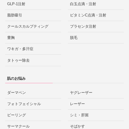
GLP-1注射
白玉点滴・注射
脂肪吸引
ビタミンC点滴・注射
クールスカルプティング
プラセンタ注射
豊胸
脱毛
ワキガ・多汗症
タトゥー除去
肌のお悩み
ダーマペン
ヤグレーザー
フォトフェイシャル
レーザー
ピーリング
シミ・肝斑
サーマクール
そばかす