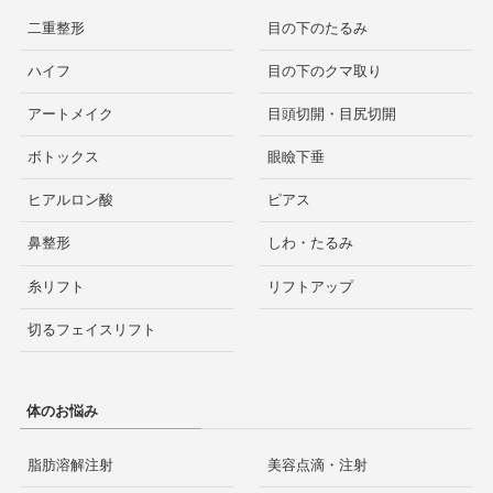
二重整形
目の下のたるみ
ハイフ
目の下のクマ取り
アートメイク
目頭切開・目尻切開
ボトックス
眼瞼下垂
ヒアルロン酸
ピアス
鼻整形
しわ・たるみ
糸リフト
リフトアップ
切るフェイスリフト
体のお悩み
脂肪溶解注射
美容点滴・注射