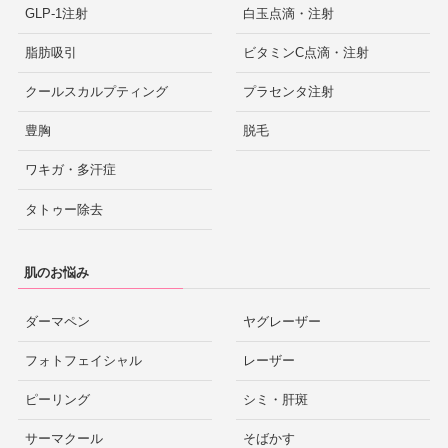
GLP-1注射
白玉点滴・注射
脂肪吸引
ビタミンC点滴・注射
クールスカルプティング
プラセンタ注射
豊胸
脱毛
ワキガ・多汗症
タトゥー除去
肌のお悩み
ダーマペン
ヤグレーザー
フォトフェイシャル
レーザー
ピーリング
シミ・肝斑
サーマクール
そばかす