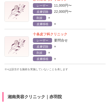
11,000円〜
レーザー
22,000円〜
皮膚切除
×
削皮
×
皮膚移植
十条皮フ科クリニック
要問合せ
レーザー
×
皮膚切除
×
削皮
×
皮膚移植
※×は該当する施術を実施していないことを表します
湘南美容クリニック｜赤羽院