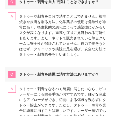
タトゥー・刺青を自力で消すことはできますか？
タトゥーや刺青を自分で消すことはできません。根性
焼きや皮膚を削る方法、化学薬品の使用は危険性が非
常に高く、衛生状態の悪化によって感染症にかかるリ
スクが高くなります。重篤な症状に見舞われる可能性
もあります。また、ネットで販売されている除去クリ
ームは安全性が保証されていません。自力で消そうと
はせず、クリニックや病院に足を運び、安全な方法で
タトゥー・刺青除去を行いましょう。
タトゥー・刺青を綺麗に消す方法はありますか？
タトゥー・刺青をなるべく綺麗に消したいなら、ピコ
レーザーによる除去手術がおすすめです。細かな色素
にもアプローチができ、切開による傷跡を残さずにタ
トゥー除去ができます。ただし、タトゥー・刺青を完
全に綺麗に消すことは難しいです。レーザー施術でも
タトゥーや刺青のうっすらとした跡が残ってしまうリ