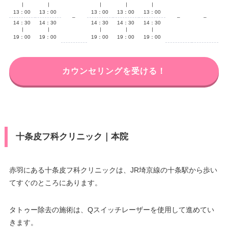
∣
∣
∣
∣
∣
13：00
13：00
13：00
13：00
13：00
–
–
–
14：30
14：30
14：30
14：30
14：30
∣
∣
∣
∣
∣
19：00
19：00
19：00
19：00
19：00
カウンセリングを受ける！
十条皮フ科クリニック｜本院
赤羽にある十条皮フ科クリニックは、JR埼京線の十条駅から歩い
てすぐのところにあります。
タトゥー除去の施術は、Qスイッチレーザーを使用して進めてい
きます。