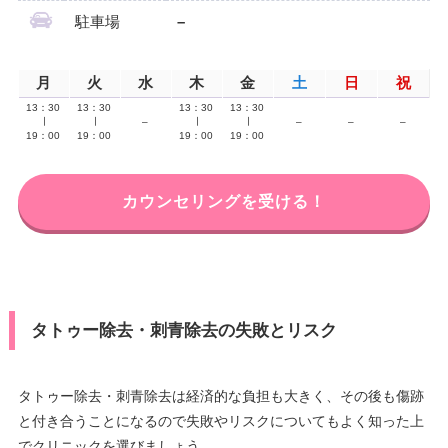
駐車場
–
月
火
水
木
金
土
日
祝
13：30
13：30
13：30
13：30
∣
∣
–
∣
∣
–
–
–
19：00
19：00
19：00
19：00
カウンセリングを受ける！
タトゥー除去・刺青除去の失敗とリスク
タトゥー除去・刺青除去は経済的な負担も大きく、その後も傷跡
と付き合うことになるので失敗やリスクについてもよく知った上
でクリニックを選びましょう。