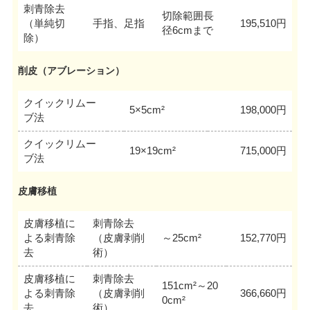
刺青除去
切除範囲長
（単純切
手指、足指
195,510円
径6cmまで
除）
削皮（アブレーション）
クイックリムー
5×5cm²
198,000円
ブ法
クイックリムー
19×19cm²
715,000円
ブ法
皮膚移植
皮膚移植に
刺青除去
よる刺青除
（皮膚剥削
～25cm²
152,770円
去
術）
皮膚移植に
刺青除去
151cm²～20
よる刺青除
（皮膚剥削
366,660円
0cm²
去
術）