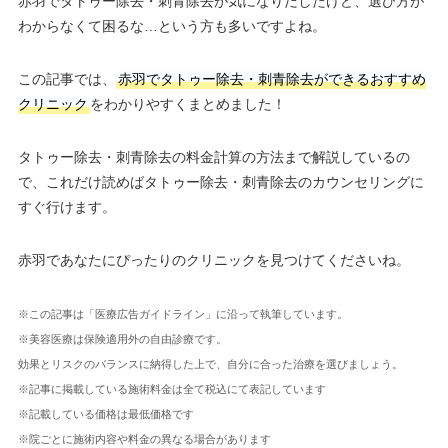
赤羽でタトゥー除去・刺青除去が気になりだしたけど、選び方が
わからなくて困るな…という方も多いですよね。
この記事では、
赤羽でタトゥー除去・刺青除去ができるおすすめ
クリニック
をわかりやすくまとめました！
タトゥー除去・刺青除去の料金計算の方法まで解説しているの
で、これだけ読めばタトゥー除去・刺青除去のカウンセリングに
すぐ行けます。
赤羽であなたにぴったりのクリニックを見つけてくださいね。
※この記事は「医療広告ガイドライン」に沿って執筆しています。
※美容医療は保険適用外の自由診療です。
効果とリスクのバランスに納得した上で、自分に合った治療を選びましょう。
※記事に掲載している施術料金は全て税込にて表記しています
※記載している価格は最低価格です
※院ごとに施術内容や料金の異なる場合があります