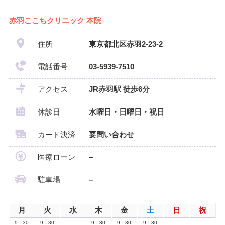
赤羽ここちクリニック 本院
住所
東京都北区赤羽2-23-2
電話番号
03-5939-7510
アクセス
JR赤羽駅 徒歩6分
休診日
水曜日・日曜日・祝日
カード決済
要問い合わせ
医療ローン
–
駐車場
–
月
火
水
木
金
土
日
祝
9：30
9：30
9：30
9：30
9：30