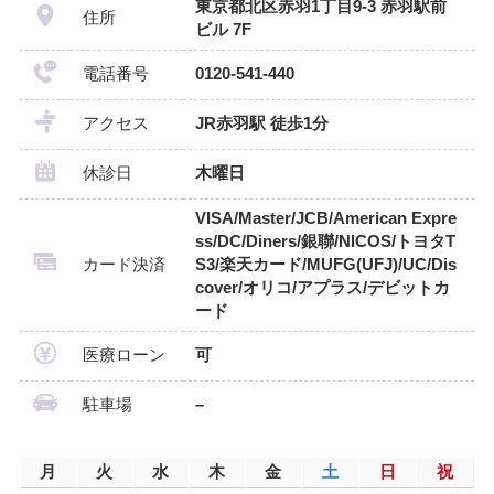
東京都北区赤羽1丁目9-3 赤羽駅前
住所
ビル 7F
電話番号
0120-541-440
アクセス
JR赤羽駅 徒歩1分
休診日
木曜日
VISA/Master/JCB/American Expre
ss/DC/Diners/銀聯/NICOS/トヨタT
カード決済
S3/楽天カード/MUFG(UFJ)/UC/Dis
cover/オリコ/アプラス/デビットカ
ード
医療ローン
可
駐車場
–
月
火
水
木
金
土
日
祝