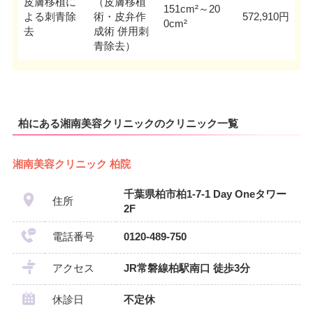
皮膚移植に
（皮膚移植
151cm²～20
よる刺青除
術・皮弁作
572,910円
0cm²
去
成術 併用刺
青除去）
柏にある湘南美容クリニックのクリニック一覧
湘南美容クリニック 柏院
千葉県柏市柏1-7-1 Day Oneタワー
住所
2F
電話番号
0120-489-750
アクセス
JR常磐線柏駅南口 徒歩3分
休診日
不定休