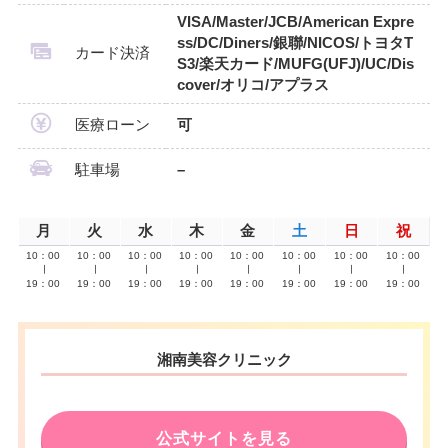
VISA/Master/JCB/American Expre
ss/DC/Diners/銀聯/NICOS/トヨタT
カード決済
S3/楽天カード/MUFG(UFJ)/UC/Dis
cover/オリコ/アプラス
医療ローン
可
駐車場
–
月
火
水
木
金
土
日
祝
10：00
10：00
10：00
10：00
10：00
10：00
10：00
10：00
∣
∣
∣
∣
∣
∣
∣
∣
19：00
19：00
19：00
19：00
19：00
19：00
19：00
19：00
湘南美容クリニック
公式サイトを見る