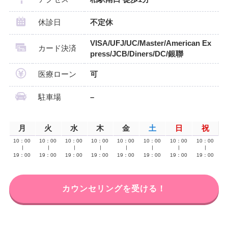
休診日
不定休
VISA/UFJ/UC/Master/American Ex
カード決済
press/JCB/Diners/DC/銀聯
医療ローン
可
駐車場
–
月
火
水
木
金
土
日
祝
10：00
10：00
10：00
10：00
10：00
10：00
10：00
10：00
∣
∣
∣
∣
∣
∣
∣
∣
19：00
19：00
19：00
19：00
19：00
19：00
19：00
19：00
カウンセリングを受ける！