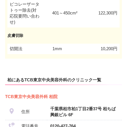
ピコレーザータ
トゥー除去(対
401～450cm²
122,300円
応院要問い合わ
せ)
皮膚切除
切開法
1mm
10,200円
柏にあるTCB東京中央美容外科のクリニック一覧
TCB東京中央美容外科 柏院
千葉県柏市柏1丁目2番37号 柏ちば
住所
興銀ビル 6F
電話番号
0120-427-764