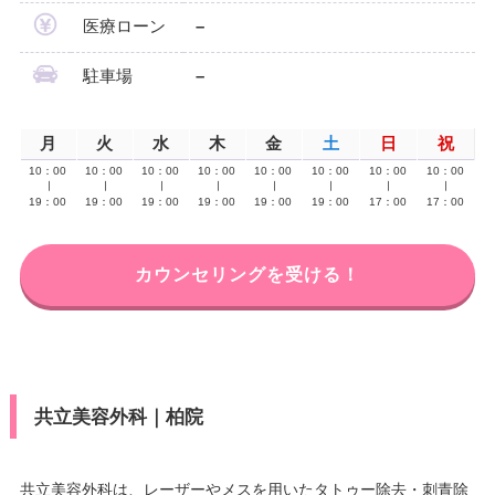
医療ローン
–
駐車場
–
月
火
水
木
金
土
日
祝
10：00
10：00
10：00
10：00
10：00
10：00
10：00
10：00
∣
∣
∣
∣
∣
∣
∣
∣
19：00
19：00
19：00
19：00
19：00
19：00
17：00
17：00
カウンセリングを受ける！
共立美容外科｜柏院
共立美容外科は、レーザーやメスを用いたタトゥー除去・刺青除