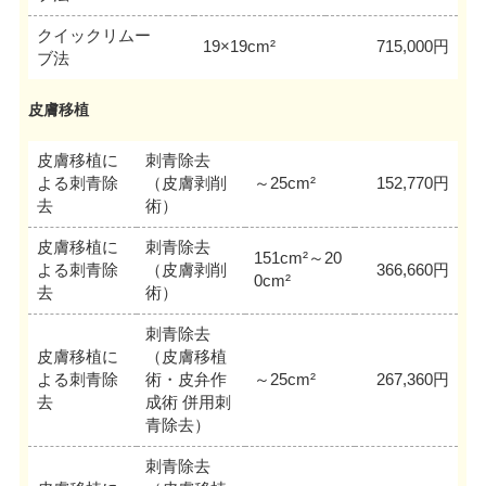
クイックリムー
19×19cm²
715,000円
ブ法
皮膚移植
皮膚移植に
刺青除去
よる刺青除
（皮膚剥削
～25cm²
152,770円
去
術）
皮膚移植に
刺青除去
151cm²～20
よる刺青除
（皮膚剥削
366,660円
0cm²
去
術）
刺青除去
皮膚移植に
（皮膚移植
よる刺青除
術・皮弁作
～25cm²
267,360円
去
成術 併用刺
青除去）
刺青除去