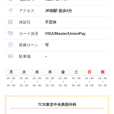
アクセス
JR柏駅 徒歩2分
休診日
不定休
カード決済
VISA/Master/UnionPay
医療ローン
可
駐車場
–
月
火
水
木
金
土
日
祝
10：00
10：00
10：00
10：00
10：00
10：00
10：00
10：00
∣
∣
∣
∣
∣
∣
∣
∣
19：00
19：00
19：00
19：00
19：00
19：00
19：00
19：00
TCB東京中央美容外科