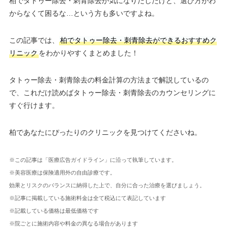
柏でタトゥー除去・刺青除去が気になりだしたけど、選び方がわ
からなくて困るな…という方も多いですよね。
この記事では、
柏でタトゥー除去・刺青除去ができるおすすめク
リニック
をわかりやすくまとめました！
タトゥー除去・刺青除去の料金計算の方法まで解説しているの
で、これだけ読めばタトゥー除去・刺青除去のカウンセリングに
すぐ行けます。
柏であなたにぴったりのクリニックを見つけてくださいね。
※この記事は「医療広告ガイドライン」に沿って執筆しています。
※美容医療は保険適用外の自由診療です。
効果とリスクのバランスに納得した上で、自分に合った治療を選びましょう。
※記事に掲載している施術料金は全て税込にて表記しています
※記載している価格は最低価格です
※院ごとに施術内容や料金の異なる場合があります