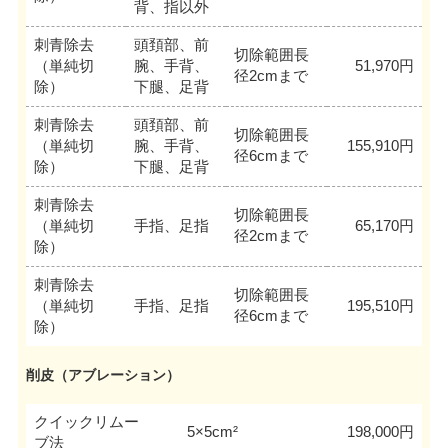
背、指以外
刺青除去
頭頚部、前
切除範囲長
（単純切
腕、手背、
51,970円
径2cmまで
除）
下腿、足背
刺青除去
頭頚部、前
切除範囲長
（単純切
腕、手背、
155,910円
径6cmまで
除）
下腿、足背
刺青除去
切除範囲長
（単純切
手指、足指
65,170円
径2cmまで
除）
刺青除去
切除範囲長
（単純切
手指、足指
195,510円
径6cmまで
除）
削皮（アブレーション）
クイックリムー
5×5cm²
198,000円
ブ法