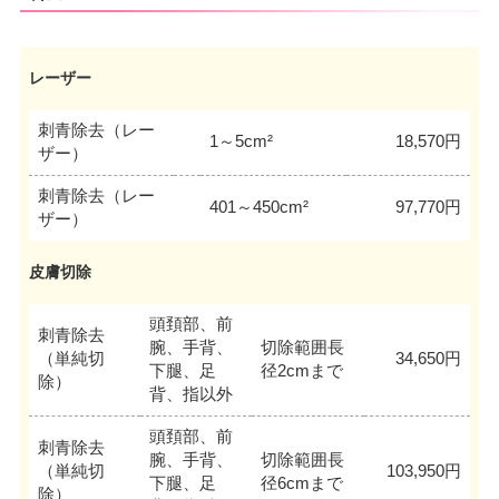
レーザー
刺青除去（レー
1～5cm²
18,570円
ザー）
刺青除去（レー
401～450cm²
97,770円
ザー）
皮膚切除
頭頚部、前
刺青除去
腕、手背、
切除範囲長
（単純切
34,650円
下腿、足
径2cmまで
除）
背、指以外
頭頚部、前
刺青除去
腕、手背、
切除範囲長
（単純切
103,950円
下腿、足
径6cmまで
除）