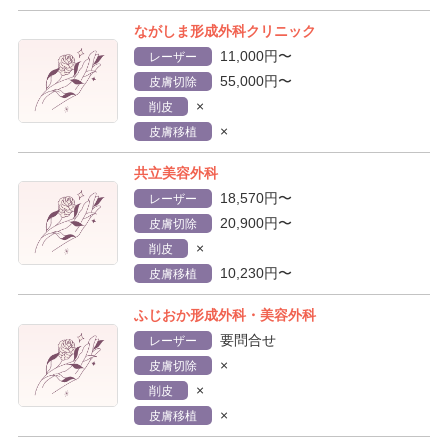
ながしま形成外科クリニック
11,000円〜
レーザー
55,000円〜
皮膚切除
×
削皮
×
皮膚移植
共立美容外科
18,570円〜
レーザー
20,900円〜
皮膚切除
×
削皮
10,230円〜
皮膚移植
ふじおか形成外科・美容外科
要問合せ
レーザー
×
皮膚切除
×
削皮
×
皮膚移植