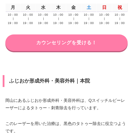
月
火
水
木
金
土
日
祝
10：00
10：00
10：00
10：00
10：00
10：00
10：00
10：00
∣
∣
∣
∣
∣
∣
∣
∣
19：00
19：00
19：00
19：00
19：00
19：00
19：00
19：00
カウンセリングを受ける！
ふじおか形成外科・美容外科｜本院
岡山にあるふじおか形成外科・美容外科は、Qスイッチルビーレ
ーザーによるタトゥー・刺青除去を行っています。
このレーザーを用いた治療は、黒色のタトゥー除去に役立つよう
です。