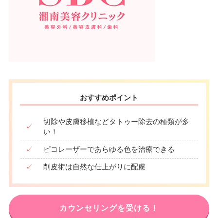
19：00
19：00
19：00
19：00
19：00
19：00
19：00
19：00
おすすめポイント
切除や皮膚移植などタトゥー除去の種類が多
✓
い！
✓
ピコレーザーであらゆる色を治療できる
✓
削皮術は自然な仕上がりに配慮
カウンセリングを受ける！