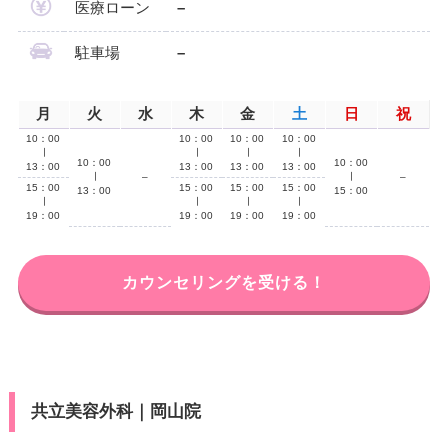
医療ローン
–
駐車場
–
月
火
水
木
金
土
日
祝
10：00
10：00
10：00
10：00
∣
∣
∣
∣
10：00
10：00
13：00
13：00
13：00
13：00
∣
–
∣
–
15：00
15：00
15：00
15：00
13：00
15：00
∣
∣
∣
∣
19：00
19：00
19：00
19：00
カウンセリングを受ける！
共立美容外科｜岡山院