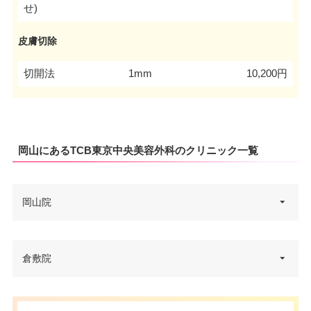
せ)
皮膚切除
切開法
1mm
10,200円
岡山にあるTCB東京中央美容外科のクリニック一覧
岡山院
岡山県岡山市北区駅前町1-1-21
倉敷院
住所
成通ハリービル 4F
電話番号
0120-427-757