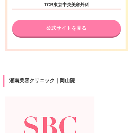
岡山県倉敷市阿知1-7-1 天満屋倉
住所
TCB東京中央美容外科
JR岡山駅 徒歩3分/岡山電軌岡山
敷店 5F
アクセス
駅前駅 徒歩1分
電話番号
0120-584-437
休診日
不定休
公式サイトを見る
JR倉敷駅 徒歩2分/水島臨海鉄道
アクセス
VISA/Master/JCB/American Ex
倉敷市駅 徒歩3分
カード決
press/Diners/銀聯/Discover/デ
済
休診日
不定休
ビットカード
医療ロー
VISA/Master/JCB/American Ex
可
カード決
ン
press/Diners/銀聯/Discover/デ
済
ビットカード
駐車場
–
湘南美容クリニック｜岡山院
医療ロー
可
ン
月
火
水
木
金
土
日
祝
駐車場
–
10：00
10：00
10：00
10：00
10：00
10：00
10：00
10：00
∣
∣
∣
∣
∣
∣
∣
∣
19：00
19：00
19：00
19：00
19：00
19：00
19：00
19：00
月
火
水
木
金
土
日
祝
10：00
10：00
10：00
10：00
10：00
10：00
10：00
10：00
∣
∣
∣
∣
∣
∣
∣
∣