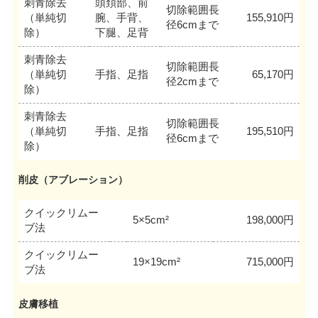
刺青除去
頭頚部、前
切除範囲長
（単純切
腕、手背、
155,910円
径6cmまで
除）
下腿、足背
刺青除去
切除範囲長
（単純切
手指、足指
65,170円
径2cmまで
除）
刺青除去
切除範囲長
（単純切
手指、足指
195,510円
径6cmまで
除）
削皮（アブレーション）
クイックリムー
5×5cm²
198,000円
ブ法
クイックリムー
19×19cm²
715,000円
ブ法
皮膚移植