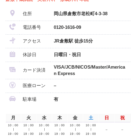
住所
岡山県倉敷市老松町4-3-38
電話番号
0120-1616-09
アクセス
JR倉敷駅 徒歩15分
休診日
日曜日・祝日
VISA/JCB/NICOS/Master/America
カード決済
n Express
医療ローン
–
駐車場
有
月
火
水
木
金
土
日
祝
10：00
10：00
10：00
10：00
10：00
10：00
∣
∣
∣
∣
∣
∣
–
–
19：00
19：00
19：00
19：00
19：00
19：00