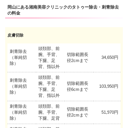
岡山にある湘南美容クリニックのタトゥー除去・刺青除去
の料金
皮膚切除
頭頚部、前
刺青除去
腕、手背、
切除範囲長
（単純切
34,650円
下腿、足
径2cmまで
除）
背、指以外
頭頚部、前
刺青除去
腕、手背、
切除範囲長
（単純切
103,950円
下腿、足
径6cmまで
除）
背、指以外
刺青除去
頭頚部、前
切除範囲長
（単純切
腕、手背、
51,970円
径2cmまで
除）
下腿、足背