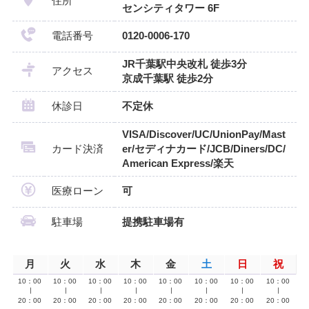
住所
センシティタワー 6F
電話番号
0120-0006-170
JR千葉駅中央改札 徒歩3分
アクセス
京成千葉駅 徒歩2分
休診日
不定休
VISA/Discover/UC/UnionPay/Mast
カード決済
er/セディナカード/JCB/Diners/DC/
American Express/楽天
医療ローン
可
駐車場
提携駐車場有
月
火
水
木
金
土
日
祝
10：00
10：00
10：00
10：00
10：00
10：00
10：00
10：00
∣
∣
∣
∣
∣
∣
∣
∣
20：00
20：00
20：00
20：00
20：00
20：00
20：00
20：00