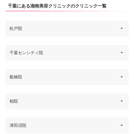
千葉にある湘南美容クリニックのクリニック一覧
松戸院
千葉県松戸市松戸1307-1 松戸ビ
千葉センシティ院
住所
ル 2F
電話番号
0120-966-611
千葉県千葉市中央区新町1000番
船橋院
住所
地 センシティビルディング 9F
アクセス
JR松戸駅 徒歩4分
電話番号
0120-955-559
休診日
不定休
千葉県船橋市本町4丁目2-9 菅野
柏院
住所
屋船橋ビル 4F
アクセス
JR千葉駅 徒歩2分
VISA/Master/JCB/American Ex
カード決
press/DC/Diners/銀聯/NICOS/ト
電話番号
0120-123-464
休診日
不定休
済
ヨタTS3/楽天カード/MUFG(UF
千葉県柏市柏1-7-1 Day Oneタワ
津田沼院
住所
J)/UC/Discover/オリコ/アプラス
JR船橋駅 徒歩1分
ー 2F