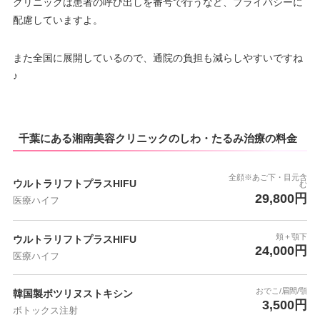
クリニックは患者の呼び出しを番号で行うなど、プライバシーに
配慮していますよ。
また全国に展開しているので、通院の負担も減らしやすいですね
♪
千葉にある湘南美容クリニックのしわ・たるみ治療の料金
全顔※あご下・目元含
ウルトラリフトプラスHIFU
む
29,800円
医療ハイフ
頬＋顎下
ウルトラリフトプラスHIFU
24,000円
医療ハイフ
おでこ/眉間/顎
韓国製ボツリヌストキシン
3,500円
ボトックス注射