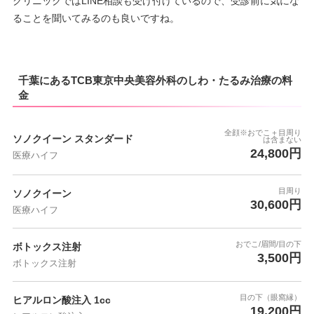
クリニックではLINE相談も受け付けているので、受診前に気にな
ることを聞いてみるのも良いですね。
千葉にあるTCB東京中央美容外科のしわ・たるみ治療の料
金
全顔※おでこ＋目周り
ソノクイーン スタンダード
は含まない
24,800円
医療ハイフ
目周り
ソノクイーン
30,600円
医療ハイフ
おでこ/眉間/目の下
ボトックス注射
3,500円
ボトックス注射
目の下（眼窩縁）
ヒアルロン酸注入 1cc
19,200円