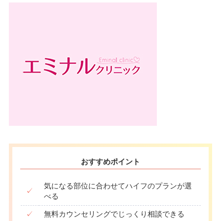
可
駐車場
–
ン
駐車場
–
月
火
水
木
金
土
日
祝
9：00
9：00
9：00
9：00
9：00
9：00
–
∣
∣
–
∣
∣
∣
∣
月
火
水
木
金
土
日
祝
18：00
18：00
18：00
18：00
18：00
18：00
9：00
9：00
9：00
9：00
9：00
9：00
∣
–
∣
–
∣
∣
∣
∣
18：00
18：00
18：00
18：00
18：00
18：00
おすすめポイント
気になる部位に合わせてハイフのプランが選
✓
べる
✓
無料カウンセリングでじっくり相談できる