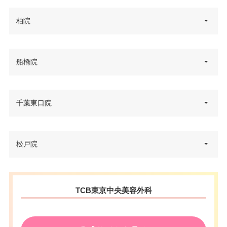
千葉県千葉市中央区新千葉2-2-1
柏院
住所
新日本EXビル 3F
電話番号
0120-427-738
千葉県柏市柏1丁目2番37号 柏ち
船橋院
住所
JR千葉駅 徒歩2分
ば興銀ビル 6F
アクセス
京成千葉駅 徒歩4分
電話番号
0120-427-764
千葉県船橋市本町1-7-6 ドリーム
千葉東口院
休診日
不定休
住所
船橋ビル 5F
アクセス
JR柏駅 徒歩2分
VISA/Master/JCB/American Ex
カード決
電話番号
0120-502-793
press/Diners/Discover/UnionPa
休診日
不定休
済
千葉県千葉市中央区富士見2-5-15
松戸院
y
住所
JR船橋駅 徒歩5分/京成船橋駅 徒
塚本千葉第三ビルディング 5F
カード決
アクセス
医療ロー
VISA/Master/UnionPay
歩3分
可
済
ン
電話番号
0120-584-478
千葉県松戸市松戸1307-1 キテミ
休診日
不定休
医療ロー
住所
TCB東京中央美容外科
可
駐車場
有（17台）
JR千葉駅 徒歩5分/京成千葉駅・
テマツド 8F
ン
VISA/Master/JCB/American Ex
千葉中央駅 徒歩5分/千葉都市モ
カード決
アクセス
電話番号
0120-584-637
press/Diners/銀聯/Discover/デ
ノレール栄町駅・葭川公園駅 徒
駐車場
–
済
月
火
水
木
金
土
日
祝