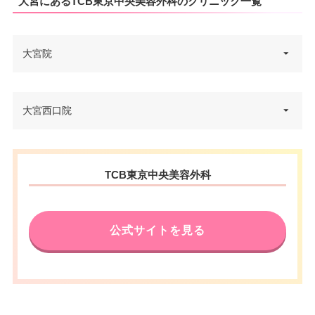
大宮にあるTCB東京中央美容外科のクリニック一覧
大宮院
埼玉県さいたま市大宮区仲町1-1
大宮西口院
住所
5 VORT大宮 7F
電話番号
0120-197-253
埼玉県さいたま市大宮区桜木町2
住所
TCB東京中央美容外科
-3 ダイエー大宮店 3F
アクセス
JR大宮駅東口 徒歩2分
電話番号
0120-569-427
休診日
不定休
公式サイトを見る
アクセス
JR大宮駅 徒歩3分
カード決
VISA/Master/UnionPay
済
休診日
不定休
医療ロー
可
ン
VISA/Master/JCB/American Ex
カード決