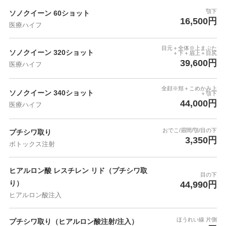
顎下
ソノクイーン 60ショット
16,500円
医療ハイフ
目元＋全体※上まぶた
ソノクイーン 320ショット
＋下＋眉上＋目尻
39,600円
医療ハイフ
全顔※頬＋こめかみ上
ソノクイーン 340ショット
＋顎下
44,000円
医療ハイフ
おでこ/眉間/顎/目の下
プチシワ取り
3,350円
ボトックス注射
ヒアルロン酸 レスチレン リド（プチシワ取
目の下
り）
44,990円
ヒアルロン酸注入
ほうれい線 片側
プチシワ取り（ヒアルロン酸注射/注入）