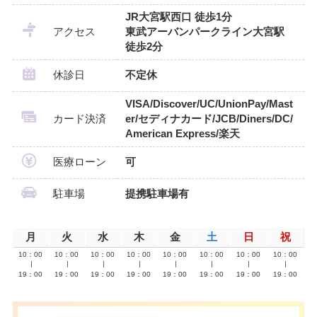
JR大宮駅西口 徒歩1分
アクセス
東武アーバンパークライン大宮駅
徒歩2分
休診日
不定休
VISA/Discover/UC/UnionPay/Mast
カード決済
er/セディナカード/JCB/Diners/DC/
American Express/楽天
医療ローン
可
駐車場
提携駐車場有
月
火
水
木
金
土
日
祝
10：00
10：00
10：00
10：00
10：00
10：00
10：00
10：00
∣
∣
∣
∣
∣
∣
∣
∣
19：00
19：00
19：00
19：00
19：00
19：00
19：00
19：00