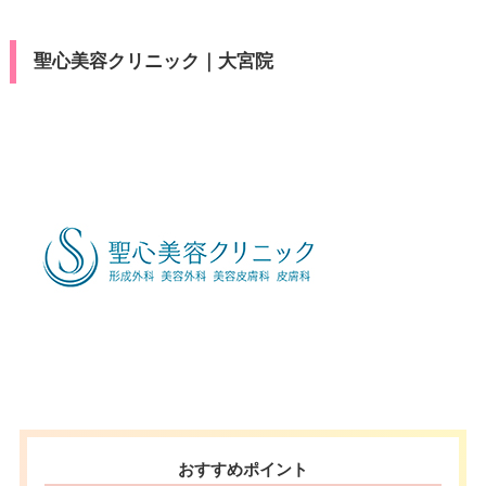
press/Diners/銀聯/Discover/デ
済
駐車場
提携駐車場有
ビットカード
聖心美容クリニック｜大宮院
医療ロー
可
月
火
水
木
金
土
日
祝
ン
10：00
10：00
10：00
10：00
10：00
10：00
10：00
10：00
駐車場
–
∣
∣
∣
∣
∣
∣
∣
∣
19：00
19：00
19：00
19：00
19：00
19：00
19：00
19：00
月
火
水
木
金
土
日
祝
10：00
10：00
10：00
10：00
10：00
10：00
10：00
10：00
∣
∣
∣
∣
∣
∣
∣
∣
19：00
19：00
19：00
19：00
19：00
19：00
19：00
19：00
おすすめポイント