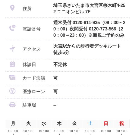
埼玉県さいたま市大宮区桜木町4-25
住所
2 ユニオンビル 7F
通常受付 0120-911-935（09：30～2
電話番号
0：00）夜間受付 0120-773-566（2
0：00～23：00）※新規ご予約のみ
大宮駅からの歩行者デッキルート
アクセス
徒歩5分
休診日
不定休
カード決済
可
医療ローン
可
駐車場
–
月
火
水
木
金
土
日
祝
10：00
10：00
10：00
10：00
10：00
10：00
10：00
10：00