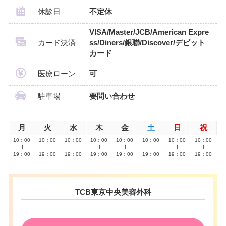
休診日
不定休
VISA/Master/JCB/American Expre
カード決済
ss/Diners/銀聯/Discover/デビット
カード
医療ローン
可
駐車場
要問い合わせ
月
火
水
木
金
土
日
祝
10：00
10：00
10：00
10：00
10：00
10：00
10：00
10：00
∣
∣
∣
∣
∣
∣
∣
∣
19：00
19：00
19：00
19：00
19：00
19：00
19：00
19：00
TCB東京中央美容外科