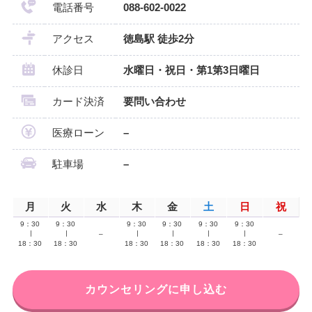
電話番号
088-602-0022
アクセス
徳島駅 徒歩2分
休診日
水曜日・祝日・第1第3日曜日
カード決済
要問い合わせ
医療ローン
–
駐車場
–
月
火
水
木
金
土
日
祝
9：30
9：30
9：30
9：30
9：30
9：30
∣
∣
–
∣
∣
∣
∣
–
18：30
18：30
18：30
18：30
18：30
18：30
カウンセリングに申し込む