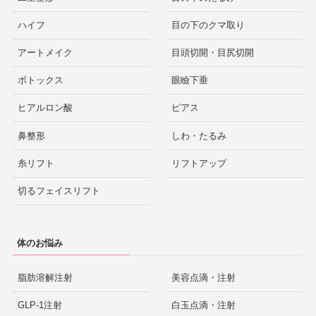
ハイフ
目の下のクマ取り
アートメイク
目頭切開・目尻切開
ボトックス
眼瞼下垂
ヒアルロン酸
ピアス
鼻整形
しわ・たるみ
糸リフト
リフトアップ
切るフェイスリフト
体のお悩み
脂肪溶解注射
美容点滴・注射
GLP-1注射
白玉点滴・注射