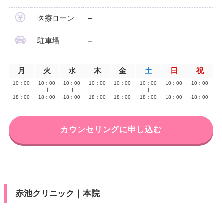
医療ローン
–
駐車場
–
月
火
水
木
金
土
日
祝
10：00
10：00
10：00
10：00
10：00
10：00
10：00
10：00
∣
∣
∣
∣
∣
∣
∣
∣
18：00
18：00
18：00
18：00
18：00
18：00
18：00
18：00
カウンセリングに申し込む
赤池クリニック｜本院