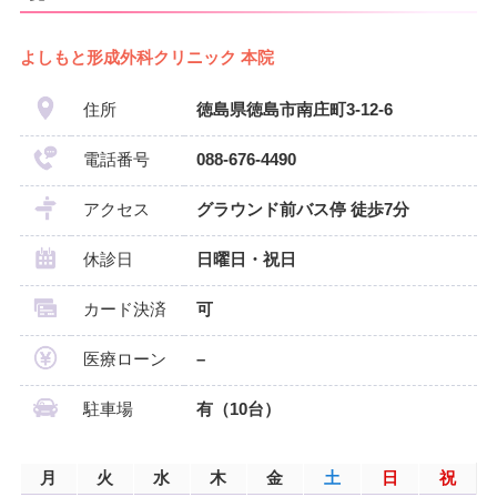
よしもと形成外科クリニック 本院
住所
徳島県徳島市南庄町3-12-6
電話番号
088-676-4490
アクセス
グラウンド前バス停 徒歩7分
休診日
日曜日・祝日
カード決済
可
医療ローン
–
駐車場
有（10台）
月
火
水
木
金
土
日
祝