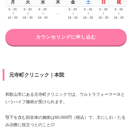
月
火
水
木
金
土
日
祝
9：30
9：30
9：30
9：30
9：30
9：30
9：30
∣
∣
∣
–
∣
∣
∣
∣
18：30
18：30
18：30
18：30
18：30
18：30
18：30
カウンセリングに申し込む
元寺町クリニック｜本院
和歌山市にある元寺町クリニックでは、ウルトラフォーマーⅢと
いうハイフ施術が受けられます。
顎下を含む顔全体の施術は60,000円（税込）で、主にしわ・たる
み治療に役立つとのこと◎