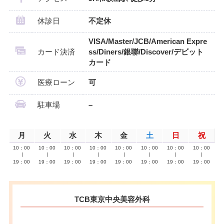
休診日
不定休
VISA/Master/JCB/American Expre
カード決済
ss/Diners/銀聯/Discover/デビット
カード
医療ローン
可
駐車場
–
月
火
水
木
金
土
日
祝
10：00
10：00
10：00
10：00
10：00
10：00
10：00
10：00
∣
∣
∣
∣
∣
∣
∣
∣
19：00
19：00
19：00
19：00
19：00
19：00
19：00
19：00
TCB東京中央美容外科