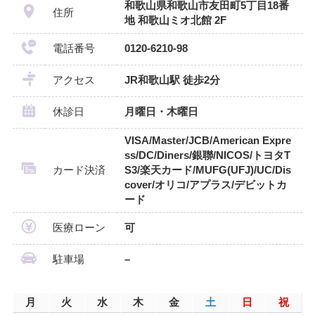
和歌山県和歌山市友田町5丁目18番
住所
地 和歌山ミオ北館 2F
電話番号
0120-6210-98
アクセス
JR和歌山駅 徒歩2分
休診日
月曜日・木曜日
VISA/Master/JCB/American Expre
ss/DC/Diners/銀聯/NICOS/トヨタT
カード決済
S3/楽天カード/MUFG(UFJ)/UC/Dis
cover/オリコ/アプラス/デビットカ
ード
医療ローン
可
駐車場
–
月
火
水
木
金
土
日
祝