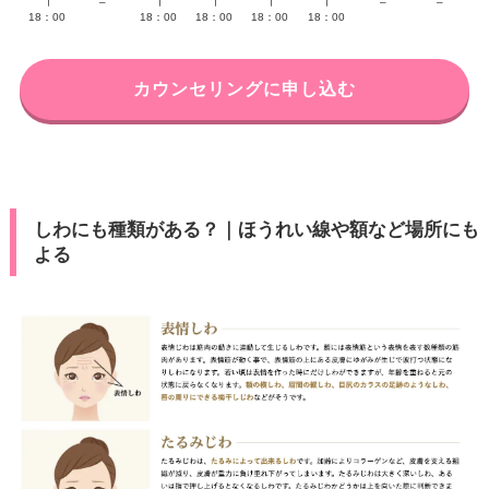
∣
–
∣
∣
∣
∣
–
–
18：00
18：00
18：00
18：00
18：00
カウンセリングに申し込む
しわにも種類がある？｜ほうれい線や額など場所にも
よる