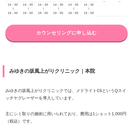
–
–
14：30
14：30
14：30
14：30
14：30
14：30
∣
∣
∣
∣
∣
∣
19：00
19：00
19：00
19：00
19：00
19：00
カウンセリングに申し込む
みゆきの坂風上がりクリニック｜本院
みゆきの坂風上がりクリニックでは、メドライトC6というQスイ
ッチヤグレーザーを導入しています。
主にシミ取りの施術に用いられており、費用は1ショット1,000円
（税込）です。