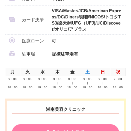
VISA/Master/JCB/American Expre
ss/DC/Diners/銀聯/NICOS/トヨタT
カード決済
S3/楽天/MUFG（UFJ)/UC/Discove
r/オリコ/アプラス
医療ローン
可
駐車場
提携駐車場有
月
火
水
木
金
土
日
祝
9：00
9：00
9：00
9：00
9：00
9：00
9：00
9：00
∣
∣
∣
∣
∣
∣
∣
∣
18：00
18：00
18：00
18：00
18：00
18：00
18：00
18：00
湘南美容クリニック