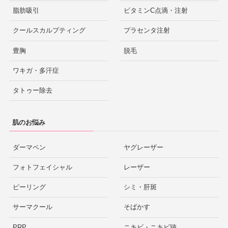
脂肪吸引
ビタミンC点滴・注射
クールスカルプティング
プラセンタ注射
豊胸
脱毛
ワキガ・多汗症
タトゥー除去
肌のお悩み
ダーマペン
ヤグレーザー
フォトフェイシャル
レーザー
ピーリング
シミ・肝斑
サーマクール
そばかす
PRP
ニキビ・ニキビ跡