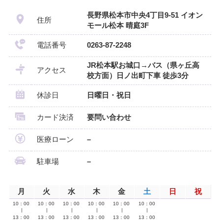
長野県松本市中央4丁目9-51 イオン
住所
モール松本 晴庭3F
電話番号
0263-87-2248
JR松本駅お城口→バス（県ヶ丘高
アクセス
校方面）日ノ出町下車 徒歩3分
休診日
日曜日・祝日
カード決済
要問い合わせ
医療ローン
–
駐車場
–
月
火
水
木
金
土
日
祝
10：00
10：00
10：00
10：00
10：00
10：00
∣
∣
∣
∣
∣
∣
13：00
13：00
13：00
13：00
13：00
13：00