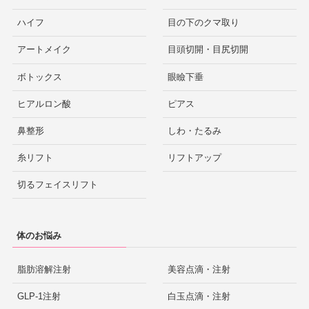
ハイフ
目の下のクマ取り
アートメイク
目頭切開・目尻切開
ボトックス
眼瞼下垂
ヒアルロン酸
ピアス
鼻整形
しわ・たるみ
糸リフト
リフトアップ
切るフェイスリフト
体のお悩み
脂肪溶解注射
美容点滴・注射
GLP-1注射
白玉点滴・注射