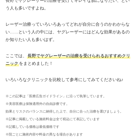
長野でヤグレーザーの治療を受けてキレイな肌になりたい、とい
う人も多いですよね。
レーザー治療っていろいろあってどれが自分に合うのかわからな
い……という人の中には、ヤグレーザーにはどんな効果があるの
か知りたい人も多いはず。
ここでは、
長野でヤグレーザーの治療を受けられるおすすめクリ
ニック
をまとめました！
いろいろなクリニックを比較して参考にしてみてくださいね♪
※この記事は「医療広告ガイドライン」に沿って執筆しています。
※美容医療は保険適用外の自由診療です。
効果とリスクのバランスに納得した上で、自分に合った治療を選びましょう。
※記事に掲載している施術料金は全て税込にて表記しています
※記載している価格は最低価格です
※院ごとに施術内容や料金の異なる場合があります