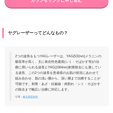
カウンセリングに申し込む
ヤグレーザーってどんなもの？
2つの波長をもつYAGレーザーは、YAG(532nm)メラニンの
吸収率が高く、主に表在性色素斑(シミ・そばかす等)の治
療に用いられる波長とYAG(1064nm)刺青除去にも適してい
る波長、この2つの波長を患者様のお肌の状況にあわせて
組み合わせ、肌の浅い層から、深い層まで治療することが
可能です。刺青・あざ・妊娠線・肉割れ・シミ・そばかす
の除去まで幅広い治療に対応します。
引用：
東京美容外科