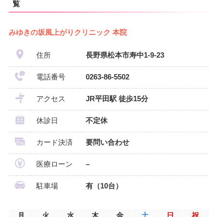
覧
みゆきの坂風上がりクリニック 本院
住所
長野県松本市寿中1-9-23
電話番号
0263-86-5502
アクセス
JR平田駅 徒歩15分
休診日
不定休
カード決済
要問い合わせ
医療ローン
–
駐車場
有（10台）
月
火
水
木
金
土
日
祝