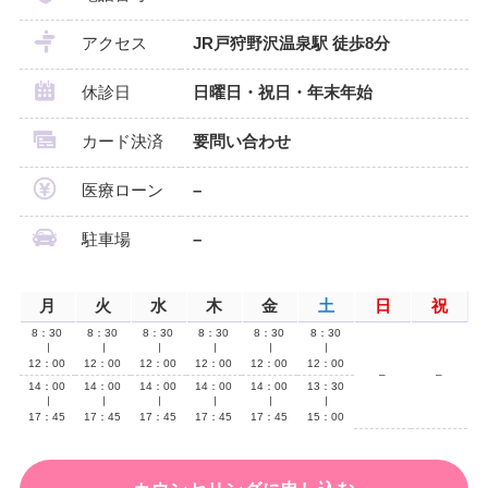
アクセス
JR戸狩野沢温泉駅 徒歩8分
休診日
日曜日・祝日・年末年始
カード決済
要問い合わせ
医療ローン
–
駐車場
–
月
火
水
木
金
土
日
祝
8：30
8：30
8：30
8：30
8：30
8：30
∣
∣
∣
∣
∣
∣
12：00
12：00
12：00
12：00
12：00
12：00
–
–
14：00
14：00
14：00
14：00
14：00
13：30
∣
∣
∣
∣
∣
∣
17：45
17：45
17：45
17：45
17：45
15：00