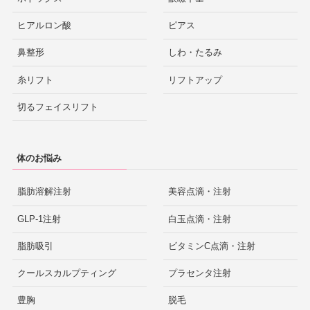
ヒアルロン酸
ピアス
鼻整形
しわ・たるみ
糸リフト
リフトアップ
切るフェイスリフト
体のお悩み
脂肪溶解注射
美容点滴・注射
GLP-1注射
白玉点滴・注射
脂肪吸引
ビタミンC点滴・注射
クールスカルプティング
プラセンタ注射
豊胸
脱毛