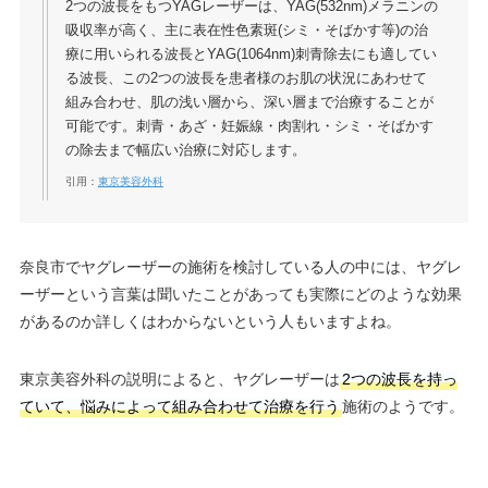
2つの波長をもつYAGレーザーは、YAG(532nm)メラニンの
吸収率が高く、主に表在性色素斑(シミ・そばかす等)の治
療に用いられる波長とYAG(1064nm)刺青除去にも適してい
る波長、この2つの波長を患者様のお肌の状況にあわせて
組み合わせ、肌の浅い層から、深い層まで治療することが
可能です。刺青・あざ・妊娠線・肉割れ・シミ・そばかす
の除去まで幅広い治療に対応します。
引用：
東京美容外科
奈良市でヤグレーザーの施術を検討している人の中には、ヤグレ
ーザーという言葉は聞いたことがあっても実際にどのような効果
があるのか詳しくはわからないという人もいますよね。
東京美容外科の説明によると、ヤグレーザーは
2つの波長を持っ
ていて、悩みによって組み合わせて治療を行う
施術のようです。