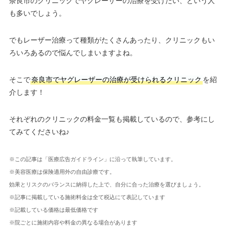
奈良市のクリニックでヤグレーザーの治療を受けたい、という人
も多いでしょう。
でもレーザー治療って種類がたくさんあったり、クリニックもい
ろいろあるので悩んでしまいますよね。
そこで
奈良市でヤグレーザーの治療が受けられるクリニック
を紹
介します！
それぞれのクリニックの料金一覧も掲載しているので、参考にし
てみてくださいね♪
※この記事は「医療広告ガイドライン」に沿って執筆しています。
※美容医療は保険適用外の自由診療です。
効果とリスクのバランスに納得した上で、自分に合った治療を選びましょう。
※記事に掲載している施術料金は全て税込にて表記しています
※記載している価格は最低価格です
※院ごとに施術内容や料金の異なる場合があります