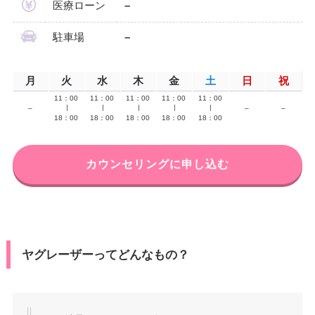
医療ローン
–
駐車場
–
月
火
水
木
金
土
日
祝
11：00
11：00
11：00
11：00
11：00
–
∣
∣
∣
∣
∣
–
–
18：00
18：00
18：00
18：00
18：00
カウンセリングに申し込む
ヤグレーザーってどんなもの？