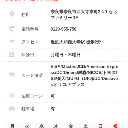
奈良県奈良市西大寺東町2-4-1 なら
住所
ファミリー 1F
電話番号
0120-955-750
アクセス
近鉄大和西大寺駅 徒歩2分
休診日
月曜日・木曜日
VISA/Master/JCB/American Expre
ss/DC/Diners/銀聯/NICOS/トヨタT
カード決済
S3/楽天/MUFG（UFJ)/UC/Discove
r/オリコ/アプラス
医療ローン
可
駐車場
有
月
火
水
木
金
土
日
祝