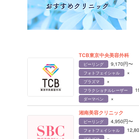
TCB東京中央美容外科
9,170円〜
ピーリング
×
フォトフェイシャル
×
プラズマ
1
フラクショナルレーザー
×
ダーマペン
湘南美容クリニック
4,950円〜
ピーリング
12,
フォトフェイシャル
×
プラズマ