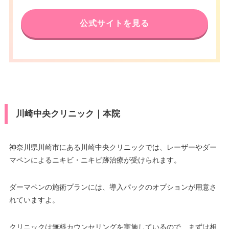
済
休診日
電話番号
水曜日
0120-502-094
医療ロー
公式サイトを見る
–
ン
カード決
アクセス
小田急線新百合ヶ丘駅 徒歩1分
要問い合わせ
済
駐車場
–
休診日
月曜日・木曜日
医療ロー
–
ン
月
火
水
木
金
土
日
祝
VISA/Master/JCB/American Ex
press/DC/Diners/銀聯/NICOS/ト
10：00
10：00
10：00
10：00
10：00
10：00
10：00
10：00
駐車場
–
カード決
∣
∣
∣
∣
∣
∣
∣
∣
ヨタTS3/楽天カード/MUFG(UF
19：00
19：00
19：00
19：00
19：00
19：00
19：00
19：00
済
川崎中央クリニック｜本院
J)/UC/Discover/オリコ/アプラス/
デビットカード
月
火
水
木
金
土
日
祝
9：00
9：00
9：00
9：00
9：00
9：00
9：00
医療ロー
神奈川県川崎市にある川崎中央クリニックでは、レーザーやダー
可
∣
∣
–
∣
∣
∣
∣
∣
ン
18：00
18：00
18：00
18：00
18：00
18：00
18：00
マペンによるニキビ・ニキビ跡治療が受けられます。
駐車場
–
ダーマペンの施術プランには、導入パックのオプションが用意さ
れていますよ。
月
火
水
木
金
土
日
祝
10：00
10：00
10：00
10：00
10：00
10：00
クリニックは無料カウンセリングを実施しているので、まずは相