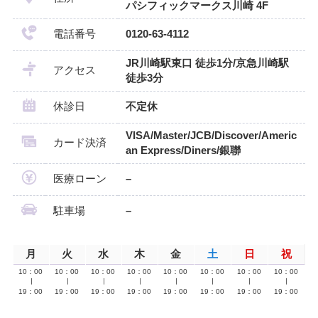
パシフィックマークス川崎 4F
電話番号
0120-63-4112
JR川崎駅東口 徒歩1分/京急川崎駅
アクセス
徒歩3分
休診日
不定休
VISA/Master/JCB/Discover/Americ
カード決済
an Express/Diners/銀聯
医療ローン
–
駐車場
–
月
火
水
木
金
土
日
祝
10：00
10：00
10：00
10：00
10：00
10：00
10：00
10：00
∣
∣
∣
∣
∣
∣
∣
∣
19：00
19：00
19：00
19：00
19：00
19：00
19：00
19：00