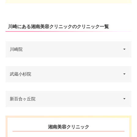
川崎にある湘南美容クリニックのクリニック一覧
川崎院
神奈川県川崎市川崎区日進町1−1
武蔵小杉院
住所
1 川崎ルフロン 8F
電話番号
0120-489-998
神奈川県川崎市中原区市ノ坪449
新百合ヶ丘院
住所
−3 シティータワー武蔵小杉 2F
アクセス
JR川崎駅東口 徒歩1分
電話番号
0120-654-999
休診日
不定休
神奈川県川崎市麻生区上麻生1丁
湘南美容クリニック
住所
東急東横線武蔵小杉駅南口1 徒歩
目20番1号 小田急アコルデ新百
カード決
アクセス
要問い合わせ
4分/JR武蔵小杉駅西口 徒歩7分
合ヶ丘 7F