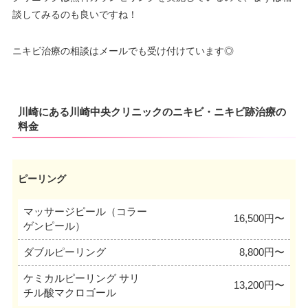
–
∣
∣
–
∣
∣
∣
∣
19：00
19：00
19：00
19：00
19：00
19：00
談してみるのも良いですね！
ニキビ治療の相談はメールでも受け付けています◎
川崎にある川崎中央クリニックのニキビ・ニキビ跡治療の
料金
ピーリング
マッサージピール（コラー
16,500円〜
ゲンピール）
ダブルピーリング
8,800円〜
ケミカルピーリング サリ
13,200円〜
チル酸マクロゴール