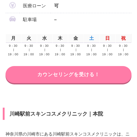
医療ローン
可
駐車場
–
月
火
水
木
金
土
日
祝
9：30
9：30
9：30
9：30
9：30
9：30
9：30
9：30
∣
∣
∣
∣
∣
∣
∣
∣
19：00
19：00
19：00
19：00
19：00
19：00
19：00
19：00
カウンセリングを受ける！
川崎駅前スキンコスメクリニック｜本院
神奈川県の川崎市にある川崎駅前スキンコスメクリニックは、ニ