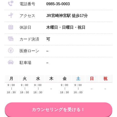
電話番号
0985-35-0003
アクセス
JR宮崎神宮駅 徒歩17分
休診日
木曜日・日曜日・祝日
カード決済
可
医療ローン
–
駐車場
–
月
火
水
木
金
土
日
祝
9：00
9：00
9：00
9：00
9：00
∣
∣
∣
–
∣
∣
–
–
18：30
18：30
18：30
18：30
16：00
カウンセリングを受ける！