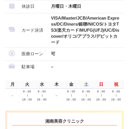
休診日
月曜日・木曜日
VISA/Master/JCB/American Expre
ss/DC/Diners/銀聯/NICOS/トヨタT
カード決済
S3/楽天カード/MUFG(UFJ)/UC/Dis
cover/オリコ/アプラス/デビットカ
ード
医療ローン
可
駐車場
–
月
火
水
木
金
土
日
祝
9：00
9：00
9：00
9：00
9：00
9：00
–
∣
∣
–
∣
∣
∣
∣
18：00
18：00
18：00
18：00
18：00
18：00
湘南美容クリニック