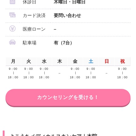
休診日
木曜日・日曜日
カード決済
要問い合わせ
医療ローン
–
駐車場
有（7台）
月
火
水
木
金
土
日
祝
9：00
9：00
9：00
9：00
9：00
9：00
∣
∣
∣
–
∣
∣
–
∣
18：00
18：00
18：00
18：00
18：00
18：00
カウンセリングを受ける！