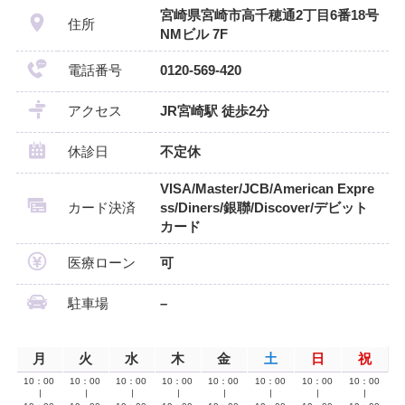
宮崎県宮崎市高千穂通2丁目6番18号
住所
NMビル 7F
電話番号
0120-569-420
アクセス
JR宮崎駅 徒歩2分
休診日
不定休
VISA/Master/JCB/American Expre
カード決済
ss/Diners/銀聯/Discover/デビット
カード
医療ローン
可
駐車場
–
月
火
水
木
金
土
日
祝
10：00
10：00
10：00
10：00
10：00
10：00
10：00
10：00
∣
∣
∣
∣
∣
∣
∣
∣