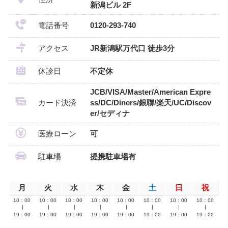
新潟ビル 2F
電話番号
0120-293-740
アクセス
JR新潟駅万代口 徒歩3分
休診日
不定休
JCB/VISA/Master/American Expre
カード決済
ss/DC/Diners/銀聯/楽天/UC/Discov
er/セディナ
医療ローン
可
駐車場
提携駐車場有
月
火
水
木
金
土
日
祝
10：00
10：00
10：00
10：00
10：00
10：00
10：00
10：00
∣
∣
∣
∣
∣
∣
∣
∣
19：00
19：00
19：00
19：00
19：00
19：00
19：00
19：00