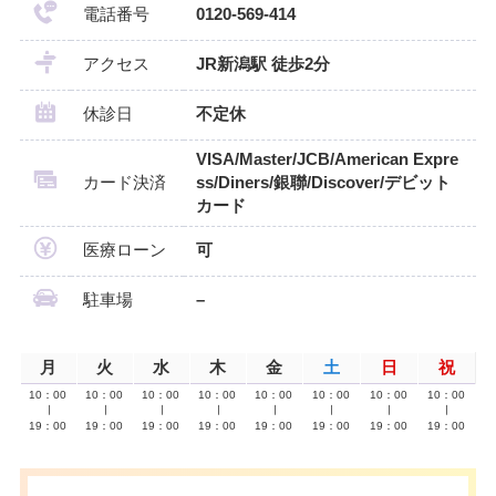
電話番号
0120-569-414
アクセス
JR新潟駅 徒歩2分
休診日
不定休
VISA/Master/JCB/American Expre
カード決済
ss/Diners/銀聯/Discover/デビット
カード
医療ローン
可
駐車場
–
月
火
水
木
金
土
日
祝
10：00
10：00
10：00
10：00
10：00
10：00
10：00
10：00
∣
∣
∣
∣
∣
∣
∣
∣
19：00
19：00
19：00
19：00
19：00
19：00
19：00
19：00