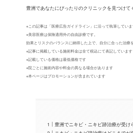
豊洲であなたにぴったりのクリニックを見つけて
※この記事は「医療広告ガイドライン」に沿って執筆していま
※美容医療は保険適用外の自由診療です。
効果とリスクのバランスに納得した上で、自分に合った治療
※記事に掲載している施術料金は全て税込にて表記しています
※記載している価格は最低価格です
※院ごとに施術内容や料金の異なる場合があります
※本ページはプロモーションが含まれています
豊洲でニキビ・ニキビ跡治療が受け
ニキビ・ニキビ跡治療はどこまでが