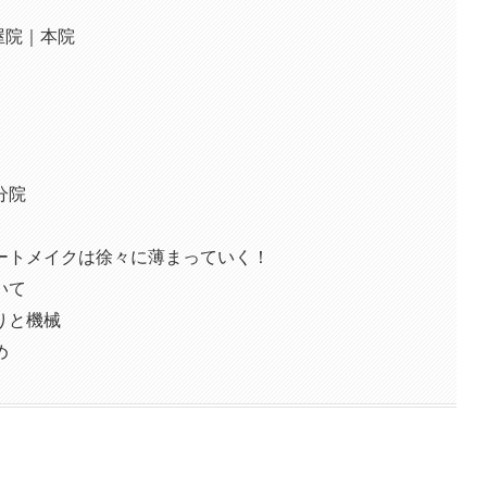
屋院｜本院
分院
ートメイクは徐々に薄まっていく！
いて
りと機械
め