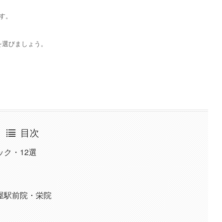
す。
を選びましょう。
目次
ク・12選
屋駅前院・栄院