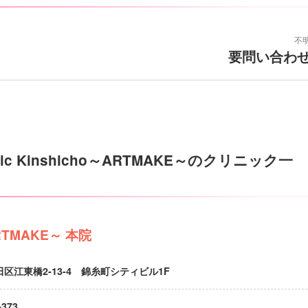
不
要問い合わ
linic Kinshicho～ARTMAKE～のクリニック一
o～ARTMAKE～ 本院
区江東橋2-13-4 錦糸町シティビル1F
-373