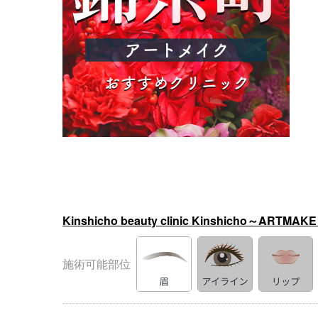
Kinshicho beauty clinic Kinshicho～ARTMAK
施術可能部位