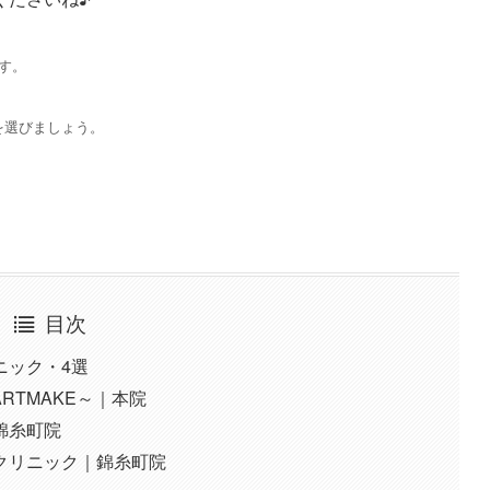
す。
を選びましょう。
目次
ニック・4選
icho～ARTMAKE～｜本院
錦糸町院
クリニック｜錦糸町院