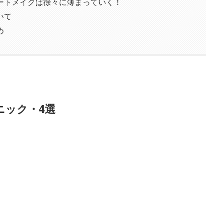
ートメイクは徐々に薄まっていく！
いて
め
ニック・4選