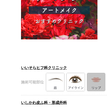
いいそらヒフ科クリニック
施術可能部位
いしかわ皮ふ科・形成外科