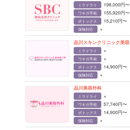
198,000円〜
ミラドライ
155,920円〜
ワキガ手術
15,210円〜
ボトックス
×
保険対応
品川スキンクリニック美容
×
ミラドライ
×
ワキガ手術
14,900円〜
ボトックス
×
保険対応
品川美容外科
×
ミラドライ
57,740円〜
ワキガ手術
14,900円〜
ボトックス
×
保険対応