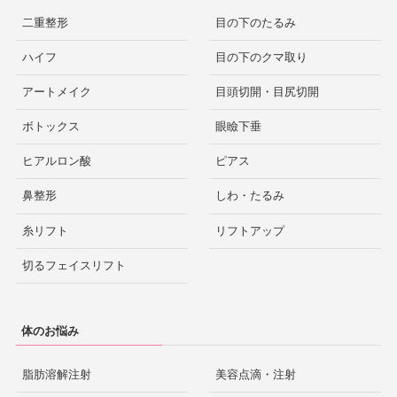
二重整形
目の下のたるみ
ハイフ
目の下のクマ取り
アートメイク
目頭切開・目尻切開
ボトックス
眼瞼下垂
ヒアルロン酸
ピアス
鼻整形
しわ・たるみ
糸リフト
リフトアップ
切るフェイスリフト
体のお悩み
脂肪溶解注射
美容点滴・注射