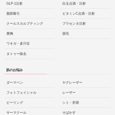
GLP-1注射
白玉点滴・注射
脂肪吸引
ビタミンC点滴・注射
クールスカルプティング
プラセンタ注射
豊胸
脱毛
ワキガ・多汗症
タトゥー除去
肌のお悩み
ダーマペン
ヤグレーザー
フォトフェイシャル
レーザー
ピーリング
シミ・肝斑
サーマクール
そばかす