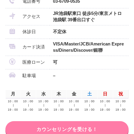
電話番号
03-6709-0535
JR池袋駅東口 徒歩5分/東京メトロ
アクセス
池袋駅 39番出口すぐ
休診日
不定休
VISA/Master/JCB/American Expre
カード決済
ss/Diners/Discover/銀聯
医療ローン
可
駐車場
–
月
火
水
木
金
土
日
祝
10：00
10：00
10：00
10：00
10：00
10：00
10：00
10：00
∣
∣
∣
∣
∣
∣
∣
∣
19：00
19：00
19：00
19：00
19：00
19：00
19：00
19：00
カウンセリングを受ける！