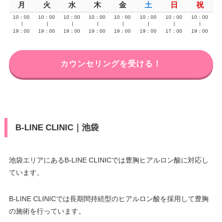
月
火
水
木
金
土
日
祝
10：00
10：00
10：00
10：00
10：00
10：00
10：00
10：00
∣
∣
∣
∣
∣
∣
∣
∣
19：00
19：00
19：00
19：00
19：00
19：00
17：00
19：00
カウンセリングを受ける！
B-LINE CLINIC｜池袋
池袋エリアにあるB-LINE CLINICでは豊胸ヒアルロン酸に対応し
ています。
B-LINE CLINICでは長期間持続型のヒアルロン酸を採用して豊胸
の施術を行っています。