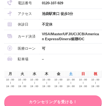
電話番号
0120-107-929
アクセス
池袋駅東口 徒歩3分
休診日
不定休
VISA/Master/UFJ/UC/JCB/America
カード決済
n Express/Diners/銀聯/DC
医療ローン
可
駐車場
–
月
火
水
木
金
土
日
祝
10：00
10：00
10：00
10：00
10：00
10：00
10：00
10：00
∣
∣
∣
∣
∣
∣
∣
∣
19：00
19：00
19：00
19：00
19：00
19：00
19：00
19：00
カウンセリングを受ける！