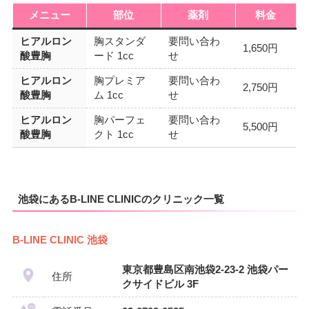
メニュー
部位
薬剤
料金
ヒアルロン
胸スタンダ
要問い合わ
1,650円
酸豊胸
ード 1cc
せ
ヒアルロン
胸プレミア
要問い合わ
2,750円
酸豊胸
ム 1cc
せ
ヒアルロン
胸パーフェ
要問い合わ
5,500円
酸豊胸
クト 1cc
せ
池袋にあるB-LINE CLINICのクリニック一覧
B-LINE CLINIC 池袋
東京都豊島区南池袋2-23-2 池袋パー
住所
クサイドビル 3F