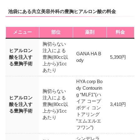
池袋にある共立美容外科の豊胸ヒアルロン酸の料金
メニュー
部位
薬剤
料金
胸切らない
ヒアルロン
注入による
GANA HA B
酸を注入す
豊胸(80cc以
5,390円
ody
る豊胸手術
上から)/1cc
あたり
HYA corp Bo
dy Contourin
胸切らない
g “MLF1”(ハ
ヒアルロン
注入による
イア コープ
酸を注入す
豊胸(80cc以
3,410円
ボディ コン
る豊胸手術
上から)/1cc
トアリング
あたり
“エムエルエ
フワン”)
シンデレラ