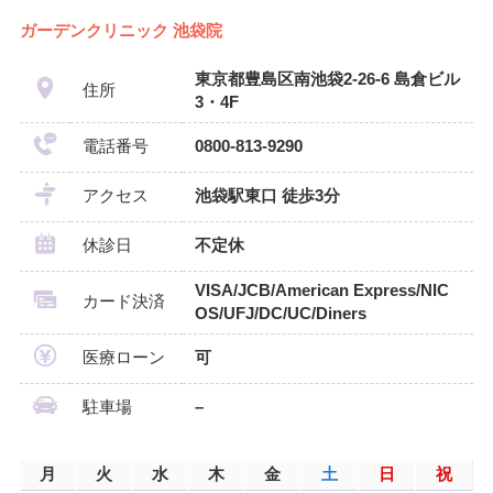
ガーデンクリニック 池袋院
東京都豊島区南池袋2-26-6 島倉ビル
住所
3・4F
電話番号
0800-813-9290
アクセス
池袋駅東口 徒歩3分
休診日
不定休
VISA/JCB/American Express/NIC
カード決済
OS/UFJ/DC/UC/Diners
医療ローン
可
駐車場
–
月
火
水
木
金
土
日
祝