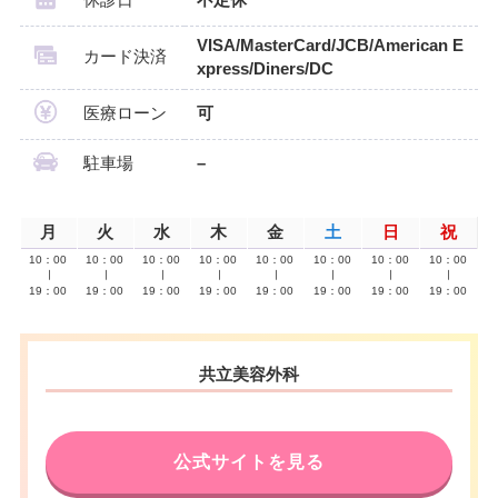
休診日
不定休
VISA/MasterCard/JCB/American E
カード決済
xpress/Diners/DC
医療ローン
可
駐車場
–
月
火
水
木
金
土
日
祝
10：00
10：00
10：00
10：00
10：00
10：00
10：00
10：00
∣
∣
∣
∣
∣
∣
∣
∣
19：00
19：00
19：00
19：00
19：00
19：00
19：00
19：00
共立美容外科
公式サイトを見る