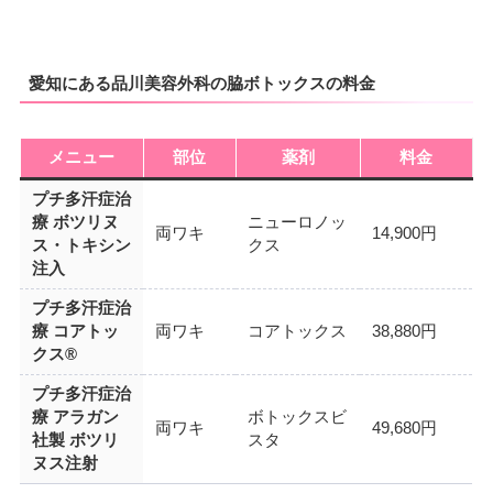
愛知にある品川美容外科の脇ボトックスの料金
メニュー
部位
薬剤
料金
プチ多汗症治
療 ボツリヌ
ニューロノッ
両ワキ
14,900円
ス・トキシン
クス
注入
プチ多汗症治
療 コアトッ
両ワキ
コアトックス
38,880円
クス®
プチ多汗症治
療 アラガン
ボトックスビ
両ワキ
49,680円
社製 ボツリ
スタ
ヌス注射