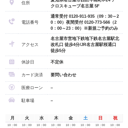
住所
クロスキューブ名古屋 5F
通常受付 0120-911-935（09：30～2
電話番号
0：00）夜間受付 0120-773-566（2
0：00～23：00）※新規ご予約のみ
名古屋市営地下鉄地下鉄名古屋駅北
アクセス
改札口 徒歩4分/JR名古屋駅桜通口
徒歩5分
休診日
不定休
カード決済
要問い合わせ
医療ローン
–
駐車場
–
月
火
水
木
金
土
日
祝
10：00
10：00
10：00
10：00
10：00
10：00
10：00
10：00