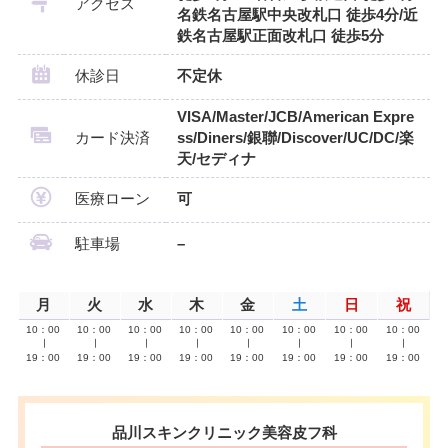
アクセス
名鉄名古屋駅中央改札口 徒歩4分/近
鉄名古屋駅正面改札口 徒歩5分
休診日
不定休
VISA/Master/JCB/American Expre
カード決済
ss/Diners/銀聯/Discover/UC/DC/楽
天/セディナ
医療ローン
可
駐車場
–
月
火
水
木
金
土
日
祝
10：00
10：00
10：00
10：00
10：00
10：00
10：00
10：00
∣
∣
∣
∣
∣
∣
∣
∣
19：00
19：00
19：00
19：00
19：00
19：00
19：00
19：00
品川スキンクリニック美容皮フ科