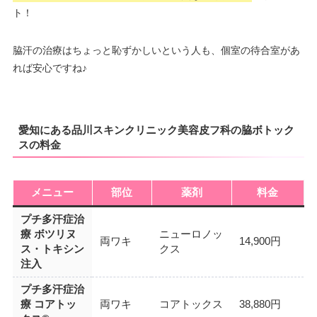
ト！
脇汗の治療はちょっと恥ずかしいという人も、個室の待合室があ
れば安心ですね♪
愛知にある品川スキンクリニック美容皮フ科の脇ボトック
スの料金
メニュー
部位
薬剤
料金
プチ多汗症治
療 ボツリヌ
ニューロノッ
両ワキ
14,900円
ス・トキシン
クス
注入
プチ多汗症治
療 コアトッ
両ワキ
コアトックス
38,880円