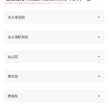
名古屋栄院
愛知県名古屋市中区栄3-28-11 名
名古屋駅前院
住所
古屋ゼロゲート 2F
電話番号
0120-197-271
愛知県名古屋市中村区名駅3-26-6
金山院
住所
名古屋市営地下鉄地下鉄矢場町
ThirdKHビル 5F
アクセス
駅 徒歩4分
電話番号
0120-427-751
愛知県名古屋市熱田区金山町1-4-
豊田院
休診日
不定休
住所
JR名古屋駅 徒歩1分/名古屋市営
6 アルティメイト金山 7F
カード決
アクセス
VISA/Master/JCB/American Ex
地下鉄名古屋駅 徒歩1分/桜通線
電話番号
0120-569-428
済
press/Diners/Discover/銀聯
国際センター駅 徒歩4分
愛知県豊田市喜多町1-140 ギャザ
豊橋院
住所
医療ロー
JR金山駅 徒歩2分/名城線金山駅
3F
休診日
不定休
可
アクセス
ン
徒歩2分