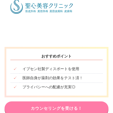
10：00
10：00
10：00
10：00
10：00
10：00
10：00
10：00
∣
∣
∣
∣
∣
∣
∣
∣
19：00
19：00
19：00
19：00
19：00
19：00
19：00
19：00
おすすめポイント
✓
イプセン社製ディスポートを使用
✓
医師自身が薬剤の効果をテスト済！
✓
プライバシーへの配慮が充実◎
カウンセリングを受ける！