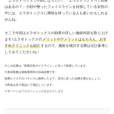
「エラボトックスで小顔になりたい」「エラボトックスって効果
はあるの？」小顔や整ったフェイスラインを目指している女性の
中には、エラボトックスに興味を持っている人も多いかもしれま
せんね。
そこで今回はエラボトックスの効果や詳しい施術内容を取り上げ
ます♪エラボトックスの
メリットやデメリットはもちろん、おす
すめクリニックも紹介
するので、施術を検討する際はぜひ参考に
してみてくださいね！
※この記事は「医療広告ガイドライン」に沿って執筆しています。
※美容医療は保険適用外の自由診療です。
効果とリスクのバランスに納得した上で、自分に合った治療を選びましょう。
※料金は全て税込にて表記しています。
※本ページはプロモーションが含まれています