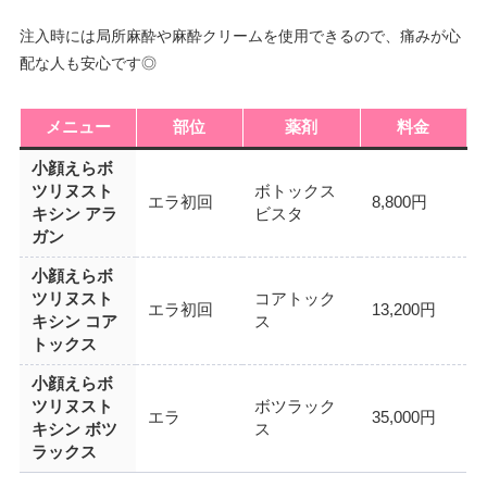
注入時には局所麻酔や麻酔クリームを使用できるので、痛みが心
配な人も安心です◎
メニュー
部位
薬剤
料金
小顔えらボ
ツリヌスト
ボトックス
エラ初回
8,800円
キシン アラ
ビスタ
ガン
小顔えらボ
ツリヌスト
コアトック
エラ初回
13,200円
キシン コア
ス
トックス
小顔えらボ
ツリヌスト
ボツラック
エラ
35,000円
キシン ボツ
ス
ラックス