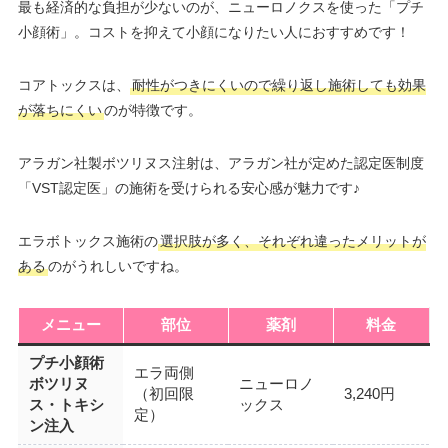
最も経済的な負担が少ないのが、ニューロノクスを使った「プチ
小顔術」。コストを抑えて小顔になりたい人におすすめです！
コアトックスは、
耐性がつきにくいので繰り返し施術しても効果
が落ちにくい
のが特徴です。
アラガン社製ボツリヌス注射は、アラガン社が定めた認定医制度
「VST認定医」の施術を受けられる安心感が魅力です♪
エラボトックス施術の
選択肢が多く、それぞれ違ったメリットが
ある
のがうれしいですね。
メニュー
部位
薬剤
料金
プチ小顔術
エラ両側
ボツリヌ
ニューロノ
（初回限
3,240円
ス・トキシ
ックス
定）
ン注入