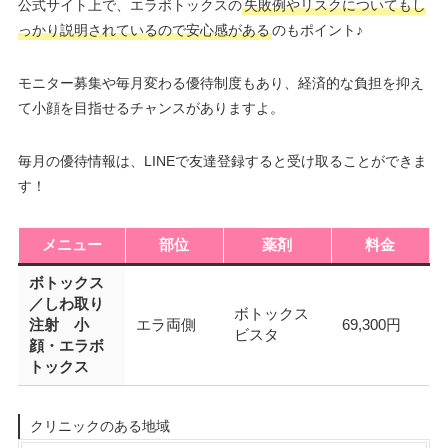
公式サイト上で、エラボトックスの
失敗例やリスクについてもし
っかり説明されているので安心感がある
のもポイント♪
モニター募集や毎月変わる優待制度もあり、経済的な負担を抑え
て小顔を目指せるチャンスがありますよ。
毎月の優待情報は、LINEで友達登録すると受け取ることができま
す！
メニュー
部位
薬剤
料金
ボトックス
／しわ取り
ボトックス
注射 小
エラ両側
69,300円
ビスタ
顔・エラボ
トックス
クリニックのある地域