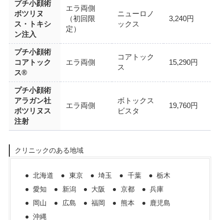
プチ小顔術
エラ両側
ボツリヌ
ニューロノ
（初回限
3,240円
ス・トキシ
ックス
定）
ン注入
プチ小顔術
コアトック
コアトック
エラ両側
15,290円
ス
ス®
プチ小顔術
アラガン社
ボトックス
エラ両側
19,760円
ボツリヌス
ビスタ
注射
クリニックのある地域
北海道
東京
埼玉
千葉
栃木
愛知
新潟
大阪
京都
兵庫
岡山
広島
福岡
熊本
鹿児島
沖縄