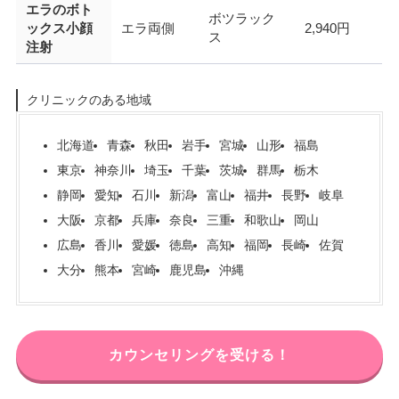
エラのボト
ボツラック
ックス小顔
エラ両側
2,940円
ス
注射
クリニックのある地域
北海道
青森
秋田
岩手
宮城
山形
福島
東京
神奈川
埼玉
千葉
茨城
群馬
栃木
静岡
愛知
石川
新潟
富山
福井
長野
岐阜
大阪
京都
兵庫
奈良
三重
和歌山
岡山
広島
香川
愛媛
徳島
高知
福岡
長崎
佐賀
大分
熊本
宮崎
鹿児島
沖縄
カウンセリングを受ける！