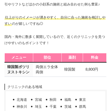
引やリフトなどほかの小顔系の施術と組み合わせた例も豊富♪
仕上がりのイメージが湧きやすく、自分に合った施術を検討しや
すい
のが嬉しいですね◎
国内・海外に数多く展開しているので、近くのクリニックを見つ
けやすいのもポイントです！
メニュー
部位
薬剤
料金
韓国製ボツリ
両側エラ全体
韓国製
8,800円
ヌストキシン
両側
クリニックのある地域
北海道
宮城
秋田
福島
東京
神奈川
埼玉
千葉
茨城
群馬