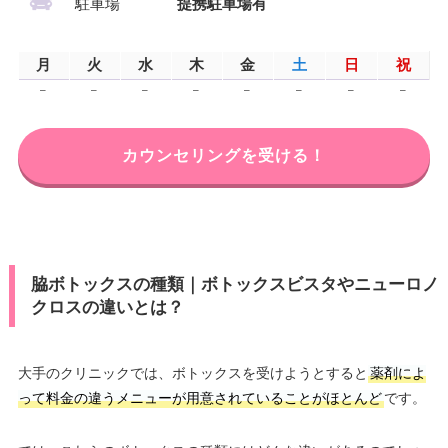
駐車場
提携駐車場有
月
火
水
木
金
土
日
祝
–
–
–
–
–
–
–
–
カウンセリングを受ける！
脇ボトックスの種類｜ボトックスビスタやニューロノ
クロスの違いとは？
大手のクリニックでは、ボトックスを受けようとすると
薬剤によ
って料金の違うメニューが用意されていることがほとんど
です。