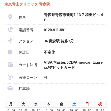
東京青山クリニック 青森院
青森県青森市新町1-13-7 和田ビル 4
住所
F
電話番号
0120-911-891
アクセス
JR青森駅 徒歩3分
休診日
不定休
VISA/Master/JCB/American Expre
カード決済
ss/デビットカード
医療ローン
可
駐車場
–
月
火
水
木
金
土
日
祝
10：00
10：00
10：00
10：00
10：00
10：00
10：00
10：00