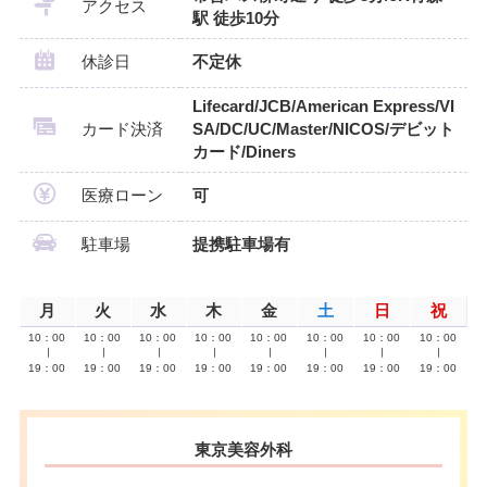
アクセス
駅 徒歩10分
休診日
不定休
Lifecard/JCB/American Express/VI
カード決済
SA/DC/UC/Master/NICOS/デビット
カード/Diners
医療ローン
可
駐車場
提携駐車場有
月
火
水
木
金
土
日
祝
10：00
10：00
10：00
10：00
10：00
10：00
10：00
10：00
∣
∣
∣
∣
∣
∣
∣
∣
19：00
19：00
19：00
19：00
19：00
19：00
19：00
19：00
東京美容外科