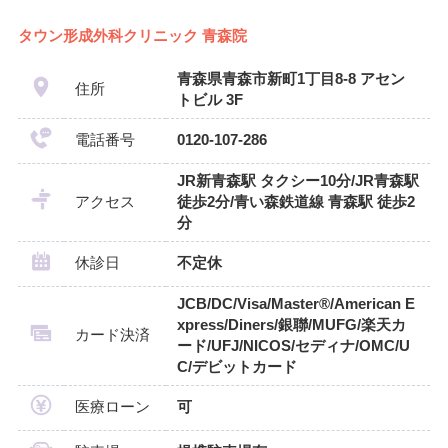
タウン形成外科クリニック 青森院
青森県青森市新町1丁目8-8 アセン
住所
トビル 3F
電話番号
0120-107-286
JR新青森駅 タクシー10分/JR青森駅
アクセス
徒歩2分/青い森鉄道線 青森駅 徒歩2
分
休診日
不定休
JCB/DC/Visa/Master®/American E
xpress/Diners/銀聯/MUFG/楽天カ
カード決済
ード/UFJ/NICOS/セディナ/OMC/U
C/デビットカード
医療ローン
可