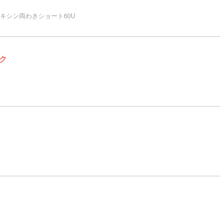
キシン両わきショート60U
ク