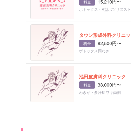
15,210円〜
料金
ボトックス・A型ボツリヌスト
タウン形成外科クリニッ
82,500円〜
料金
ボトックス両わき
池田皮膚科クリニック
33,000円〜
料金
わきが・多汗症ワキ両側