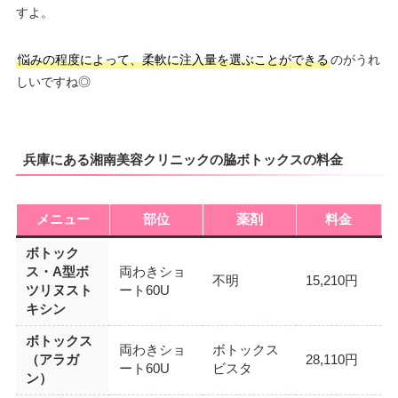
すよ。
悩みの程度によって、柔軟に注入量を選ぶことができる
のがうれ
しいですね◎
兵庫にある湘南美容クリニックの脇ボトックスの料金
メニュー
部位
薬剤
料金
ボトック
ス・A型ボ
両わきショ
不明
15,210円
ツリヌスト
ート60U
キシン
ボトックス
両わきショ
ボトックス
（アラガ
28,110円
ート60U
ビスタ
ン）