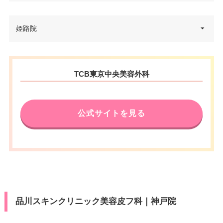
兵庫県神戸市中央区琴ノ緒町5-3-
姫路院
住所
2 三宮駅前平和ビル 7F
電話番号
0120-427-750
兵庫県姫路市駅前町247番地 御
住所
TCB東京中央美容外科
JR三ノ宮駅 徒歩1分/阪急神戸三
幸苑ビル 2F
アクセス
宮駅 徒歩3分
電話番号
0120-502-856
休診日
不定休
公式サイトを見る
山陽姫路駅 徒歩2分/JR姫路駅 徒
アクセス
VISA/Master/JCB/American Ex
歩2分
カード決
press/Diners/銀聯/Discover/デ
済
休診日
不定休
ビットカード
医療ロー
VISA/Master/JCB/American Ex
可
カード決
ン
press/Diners/銀聯/Discover/デ
済
ビットカード
駐車場
–
品川スキンクリニック美容皮フ科｜神戸院
医療ロー
可
ン