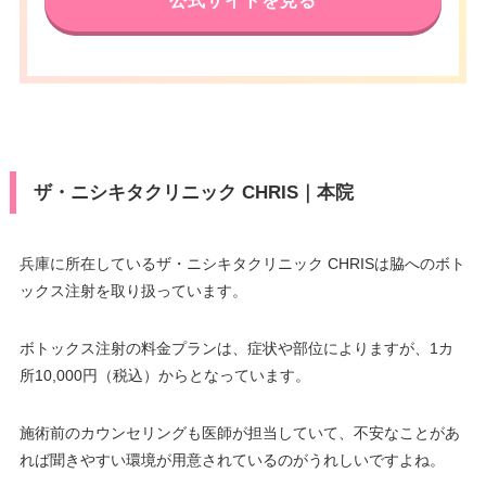
公式サイトを見る
J)/UC/Discover/オリコ/アプラス/
アクセス
JR明石駅 徒歩3分
デビットカード
VISA/Master/JCB/American Ex
駐車場
–
月
火
水
木
金
土
日
祝
press/DC/Diners/銀聯/NICOS/ト
医療ロー
休診日
月曜日・木曜日
カード決
10：00
10：00
10：00
10：00
10：00
10：00
10：00
10：00
可
ヨタTS3/楽天カード/MUFG(UF
ン
∣
∣
∣
∣
∣
∣
∣
∣
済
J)/UC/Discover/オリコ/アプラス/
19：00
19：00
19：00
19：00
19：00
19：00
19：00
19：00
月
火
水
木
金
土
日
祝
VISA/Master/JCB/American Ex
カード決
デビットカード
駐車場
–
press/Diners/銀聯/Discover/デ
10：00
10：00
10：00
10：00
10：00
10：00
10：00
10：00
済
∣
∣
∣
∣
∣
∣
∣
∣
ビットカード
医療ロー
19：00
19：00
19：00
19：00
19：00
19：00
19：00
19：00
可
ン
ザ・ニシキタクリニック CHRIS｜本院
医療ロー
月
火
水
木
金
土
日
祝
可
ン
10：00
10：00
10：00
10：00
10：00
10：00
駐車場
–
–
∣
∣
–
∣
∣
∣
∣
19：00
19：00
19：00
19：00
19：00
19：00
駐車場
–
兵庫に所在しているザ・ニシキタクリニック CHRISは脇へのボト
ックス注射を取り扱っています。
月
火
水
木
金
土
日
祝
月
10：00
火
10：00
水
木
10：00
金
10：00
土
10：00
日
10：00
祝
–
∣
∣
–
∣
∣
∣
∣
ボトックス注射の料金プランは、症状や部位によりますが、1カ
10：00
10：00
10：00
10：00
10：00
10：00
19：00
19：00
19：00
19：00
19：00
19：00
–
∣
∣
–
∣
∣
∣
∣
所10,000円（税込）からとなっています。
19：00
19：00
19：00
19：00
19：00
19：00
施術前のカウンセリングも医師が担当していて、不安なことがあ
れば聞きやすい環境が用意されているのがうれしいですよね。