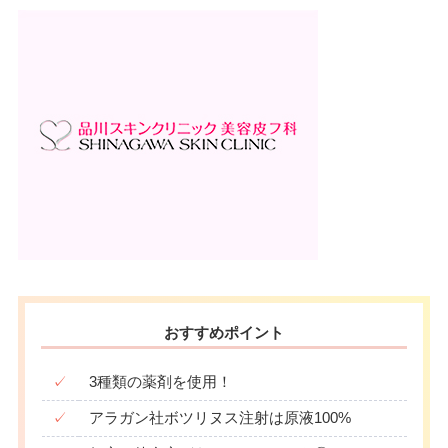
月
火
水
木
金
土
日
祝
駐車場
–
10：00
10：00
10：00
10：00
10：00
10：00
10：00
10：00
∣
∣
∣
∣
∣
∣
∣
∣
19：00
19：00
19：00
19：00
19：00
19：00
19：00
19：00
月
火
水
木
金
土
日
祝
10：00
10：00
10：00
10：00
10：00
10：00
10：00
10：00
∣
∣
∣
∣
∣
∣
∣
∣
19：00
19：00
19：00
19：00
19：00
19：00
19：00
19：00
おすすめポイント
✓
3種類の薬剤を使用！
✓
アラガン社ボツリヌス注射は原液100%