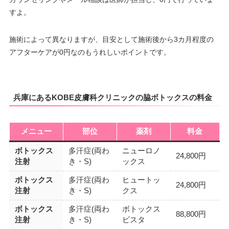
すよ。
施術によって異なりますが、目安として施術後から3カ月程度の
アフターケアが0円なのもうれしいポイントです。
兵庫にあるKOBE皮膚科クリニックの脇ボトックスの料金
メニュー
部位
薬剤
料金
ボトックス
多汗症(両わ
ニューロノ
24,800円
注射
き・S)
ックス
ボトックス
多汗症(両わ
ヒュートッ
24,800円
注射
き・S)
クス
ボトックス
多汗症(両わ
ボトックス
88,800円
注射
き・S)
ビスタ