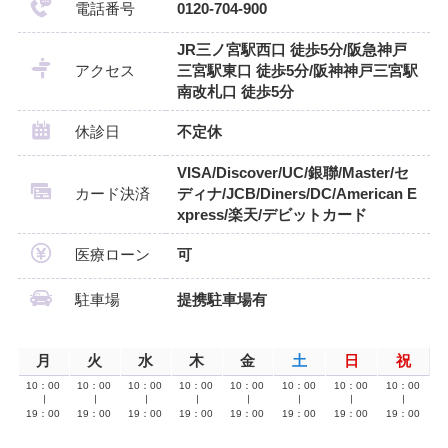
電話番号
0120-704-900
JR三ノ宮駅西口 徒歩5分/阪急神戸
アクセス
三宮駅東口 徒歩5分/阪神神戸三宮駅
南改札口 徒歩5分
休診日
不定休
VISA/Discover/UC/銀聯/Master/セ
カード決済
ディナ/JCB/Diners/DC/American E
xpress/楽天/デビットカード
医療ローン
可
駐車場
提携駐車場有
月
火
水
木
金
土
日
祝
10：00
10：00
10：00
10：00
10：00
10：00
10：00
10：00
∣
∣
∣
∣
∣
∣
∣
∣
19：00
19：00
19：00
19：00
19：00
19：00
19：00
19：00