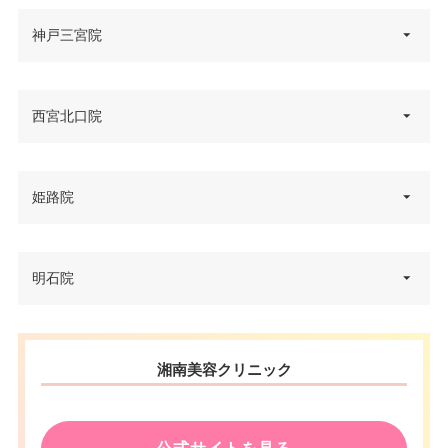
兵庫県神戸市中央区御幸通6丁目
神戸三宮院
住所
1番10号オリックス神戸三宮ビル
5F
兵庫県神戸市中央区三宮町1丁目
西宮北口院
電話番号
0120-832-900
住所
4-8 関電不動産神戸三宮ビル 4F
アクセス
JR三ノ宮駅 徒歩7分
電話番号
0120-021-883
兵庫県西宮市甲風園1丁目10‐1 サ
姫路院
休診日
住所
不定休
テライトビル2 5F
アクセス
阪急三宮駅西口 徒歩5分
VISA/Master/JCB/American Ex
電話番号
0120-883-775
休診日
不定休
press/DC/Diners/銀聯/NICOS/ト
兵庫県姫路市駅前町254 姫路駅
明石院
カード決
住所
ヨタTS3/楽天カード/MUFG(UF
前ビル 2F
済
アクセス
阪急西宮北口駅 徒歩3分
VISA/Master/JCB/American Ex
J)/UC/Discover/オリコ/アプラス/
press/DC/Diners/銀聯/NICOS/ト
デビットカード
カード決
電話番号
0120-542-860
休診日
月曜日・木曜日
ヨタTS3/楽天カード/MUFG(UF
兵庫県明石市大明石町1丁目5-4
済
医療ロー
住所
湘南美容クリニック
J)/UC/Discover/オリコ/アプラス/
可
JR姫路駅 徒歩3分/山陽姫路駅 徒
三井住友銀行明石ビル6階
ン
VISA/Master/JCB/American Ex
アクセス
デビットカード
歩2分
press/DC/Diners/銀聯/NICOS/ト
カード決
電話番号
0120-399-932
医療ロー
駐車場
–
ヨタTS3/楽天カード/MUFG(UF
可
済
休診日
月曜日・木曜日
ン