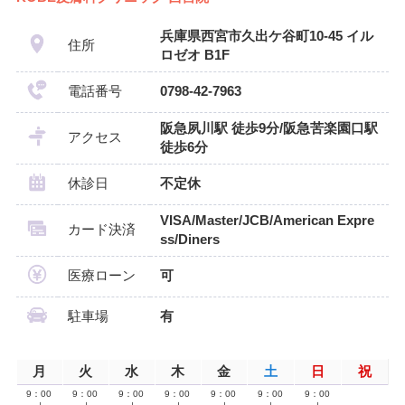
兵庫県西宮市久出ケ谷町10-45 イル
住所
ロゼオ B1F
電話番号
0798-42-7963
阪急夙川駅 徒歩9分/阪急苦楽園口駅
アクセス
徒歩6分
休診日
不定休
VISA/Master/JCB/American Expre
カード決済
ss/Diners
医療ローン
可
駐車場
有
月
火
水
木
金
土
日
祝
9：00
9：00
9：00
9：00
9：00
9：00
9：00