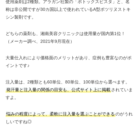
使用薬剤は2種類。アラガン社製の「ボトックスビスタ」と、名
称は非公開ですが30カ国以上で使われているA型ボツリヌストキ
シン製剤です。
どちらの薬剤も、湘南美容クリニックは使用量が国内第1位！
（メーカー調べ、2021年9月現在）
大量仕入れにより価格面のメリットがあり、症例も豊富なのがポ
イントです♪
注入量は、2種類とも60単位、80単位、100単位から選べます。
発汗量と注入量の関係の目安も、公式サイト上に掲載
されていま
すよ。
悩みの程度によって、柔軟に注入量を選ぶことができる
のがうれ
しいですね◎