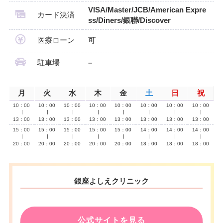
VISA/Master/JCB/American Expre
カード決済
ss/Diners/銀聯/Discover
医療ローン
可
駐車場
–
月
火
水
木
金
土
日
祝
10：00
10：00
10：00
10：00
10：00
10：00
10：00
10：00
∣
∣
∣
∣
∣
∣
∣
∣
13：00
13：00
13：00
13：00
13：00
13：00
13：00
13：00
15：00
15：00
15：00
15：00
15：00
14：00
14：00
14：00
∣
∣
∣
∣
∣
∣
∣
∣
20：00
20：00
20：00
20：00
20：00
18：00
18：00
18：00
銀座よしえクリニック
公式サイトを見る