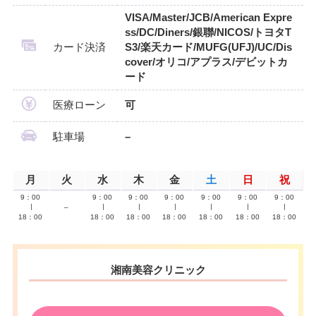
VISA/Master/JCB/American Expre
ss/DC/Diners/銀聯/NICOS/トヨタT
カード決済
S3/楽天カード/MUFG(UFJ)/UC/Dis
cover/オリコ/アプラス/デビットカ
ード
医療ローン
可
駐車場
–
月
火
水
木
金
土
日
祝
9：00
9：00
9：00
9：00
9：00
9：00
9：00
∣
–
∣
∣
∣
∣
∣
∣
18：00
18：00
18：00
18：00
18：00
18：00
18：00
湘南美容クリニック