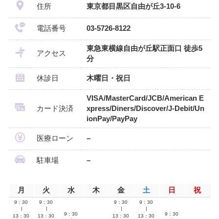
住所
東京都目黒区自由が丘3-10-6
電話番号
03-5726-8122
東急東横線自由が丘駅正面口 徒歩5
アクセス
分
休診日
木曜日・祝日
VISA/MasterCard/JCB/American E
カード決済
xpress/Diners/Discover/J-Debit/Un
ionPay/PayPay
医療ローン
–
駐車場
–
月
火
水
木
金
土
日
祝
9：30
9：30
9：30
9：30
∣
∣
∣
∣
9：30
9：30
13：30
13：30
13：30
13：30