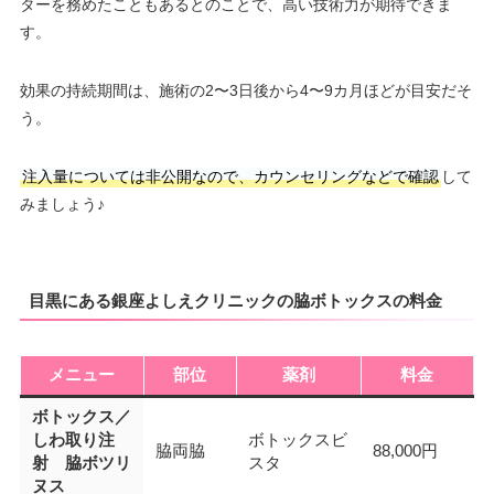
ターを務めたこともあるとのことで、高い技術力が期待できま
す。
効果の持続期間は、施術の2〜3日後から4〜9カ月ほどが目安だそ
う。
注入量については非公開なので、カウンセリングなどで確認
して
みましょう♪
目黒にある銀座よしえクリニックの脇ボトックスの料金
メニュー
部位
薬剤
料金
ボトックス／
しわ取り注
ボトックスビ
脇両脇
88,000円
射 脇ボツリ
スタ
ヌス