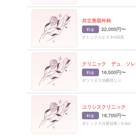
共立美容外科
22,000円〜
料金
ボトックスビスタ®目尻
クリニック デュ ソレ
16,500円〜
料金
ボツリヌス治療目じり
ユリシスクリニック
18,700円〜
料金
ボトックス注射目尻～0.5cc