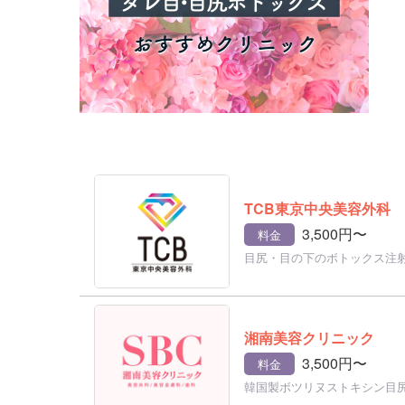
TCB東京中央美容外科
3,500円〜
料金
目尻・目の下のボトックス注
湘南美容クリニック
3,500円〜
料金
韓国製ボツリヌストキシン目尻