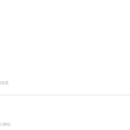
射目尻
1部位